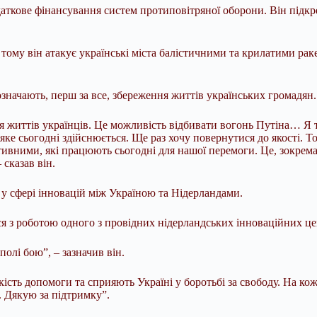
кове фінансування систем протиповітряної оборони. Він підкрес
, тому він атакує українські міста балістичними та крилатими ра
означають, перш за все, збереження життів українських громадян.
ня життів українців. Це можливість відбивати вогонь Путіна… Я
яке сьогодні здійснюється. Ще раз хочу повернутися до якості. То
тивними, які працюють сьогодні для нашої перемоги. Це, зокрема,
сказав він.
у сфері інновацій між Україною та Нідерландами.
ася з роботою одного з провідних нідерландських інноваційних це
олі бою”, – зазначив він.
ість допомоги та сприяють Україні у боротьбі за свободу. На ко
о. Дякую за підтримку”.