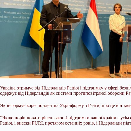
Україна отримує від Нідерландів Patriot і підтримку у сфері б
одержує від Нідерландів як системи протиповітряної оборони Patr
Як інформує кореспондентка Укрінформу з Гааги, про це він заяви
“Якщо порівнювати рівень
якості підтримки вашої країни з усі
Patriot, і внески PURL протягом останніх років, і Нідерланди пі