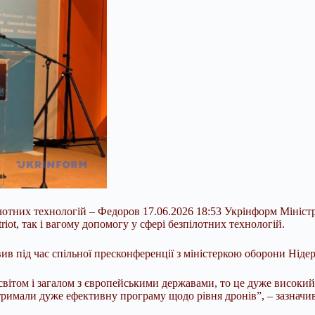
езпілотних технологій – Федоров 17.06.2026 18:53 Укрінформ Мін
iot, так і вагому допомогу у сфері безпілотних технологій.
в під час спільної пресконференції з міністеркою оборони Нідерл
м світом і загалом з європейськими державами, то це дуже висок
дтримали дуже ефективну програму щодо рівня дронів”, – зазначив