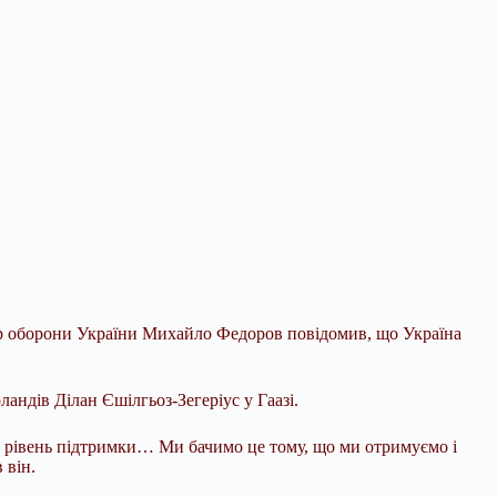
істр оборони України Михайло Федоров повідомив, що Україна
андів Ділан Єшілгьоз-Зегеріус у Гаазі.
ий рівень підтримки… Ми бачимо це тому, що ми отримуємо і
 він.