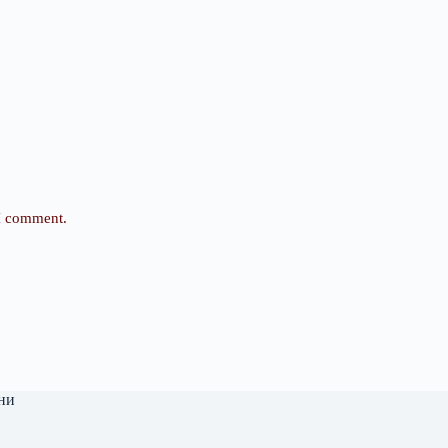
 I comment.
ни