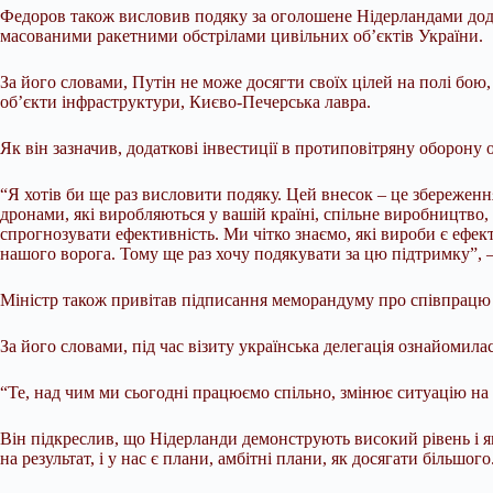
Федоров також висловив подяку за оголошене Нідерландами додат
масованими ракетними обстрілами цивільних об’єктів України.
За його словами, Путін не може досягти своїх цілей на полі бою
об’єкти інфраструктури, Києво-Печерська лавра.
Як він зазначив, додаткові інвестиції в протиповітряну оборону 
“Я хотів би ще раз висловити подяку. Цей внесок – це збережен
дронами, які виробляються у вашій країні, спільне виробництво, 
спрогнозувати ефективність. Ми чітко знаємо, які вироби є ефек
нашого ворога. Тому ще раз хочу подякувати за цю підтримку”, – 
Міністр також привітав підписання меморандуму про співпрацю 
За його словами, під час візиту українська делегація ознайомил
“Те, над чим ми сьогодні працюємо спільно, змінює ситуацію на п
Він підкреслив, що Нідерланди демонструють високий рівень і як
на результат, і у нас є плани, амбітні плани, як досягати більшог