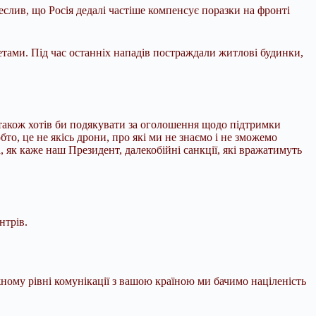
лив, що Росія дедалі частіше компенсує поразки на фронті
кетами. Під час останніх нападів постраждали житлові будинки,
 також хотів би подякувати за оголошення щодо підтримки
бто, це не якісь дрони, про які ми не знаємо і не зможемо
 як каже наш Президент, далекобійні санкції, які вражатимуть
нтрів.
жному рівні комунікації з вашою країною ми бачимо націленість