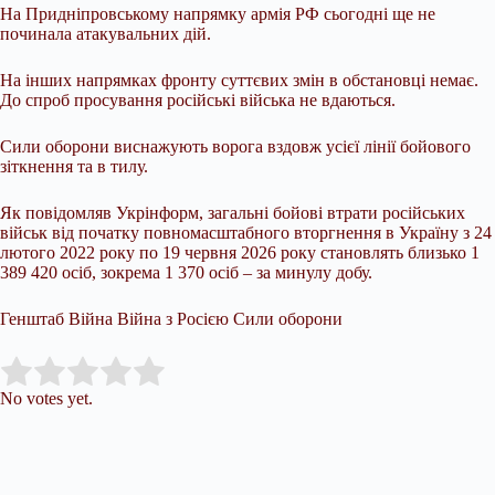
На Придніпровському напрямку армія РФ сьогодні ще не
починала атакувальних дій.
На інших напрямках фронту суттєвих змін в обстановці немає.
До спроб просування російські війська не вдаються.
Сили оборони виснажують ворога вздовж усієї лінії бойового
зіткнення та в тилу.
Як повідомляв Укрінформ, загальні бойові втрати російських
військ від початку повномасштабного вторгнення в Україну з 24
лютого 2022 року по 19 червня 2026 року становлять близько 1
389 420 осіб, зокрема 1 370 осіб – за минулу добу.
Генштаб Війна Війна з Росією Сили оборони
Submit Rating
Rate this item:
No votes yet.