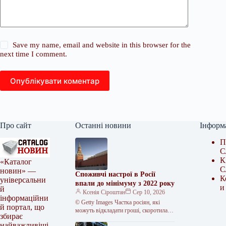
Save my name, email and website in this browser for the
next time I comment.
Опублікувати коментар
Про сайт
Останні новини
Інформ
П
С
К
«Каталог
С
новин» —
Споживчі настрої в Росії
К
універсальни
впали до мінімуму з 2022 року
и
й
Ксенія Сіроштан
Сер 10, 2026
інформаційни
© Getty Images Частка росіян, які
й портал, що
можуть відкладати гроші, скоротилася
збирає
до 47,9%. Споживчі настрої в Росії
найважливіші