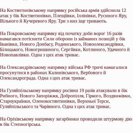
На Костянтинівському напрямку російська армія здійснила 12
атак у бік Костянтинівки, Плещіївки, Іллінівки, Русиного Яру,
Вільного й Кучеревого Яру. Три з них іще тривають.
На Покровському напрямку від початку доби ворог 16 разів
намагався потіснити Сили оборони із займаних позицій у бік
Іванівки, Нового Донбасу, Родинського, Новоолександрівки,
Білицького, Новогришиного, Сергіївки, Котлиного, Удачного й
Новопавлівки. Одна з цих атак триває.
На Олександрівському напрямку війська РФ тричі намагалися
просунутися в районах Калинівського, Вербового й
Олександрограда. Одна з цих атак триває.
На Гуляйпільському напрямку росіяни 19 разів атакували в бік
Рибного, Нового Запоріжжя, Добропілля, Гіркого, Воздвижівки,
Староукраїнки, Оленокостянтинівки, Верхньої Терси,
Гуляйпільського та Чарівного. Одна з цих атак триває.
На Оріхівському напрямку загарбники проводили штурмову дію
в бік Степногірська.