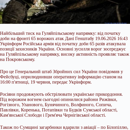
Найбільший тиск на Гуляйпільському напрямку: від початку
доби на фронті 65 ворожих атак Дані Генштабу 19.06.2026 16:43
Укрінформ Російська армія від початку доби 65 разів атакувала
позиції захисників України. Основні зусилля ворог зосереджує
на Гуляйпільському напрямку, високу активність проявляє також
на Покровському.
Про це Генеральний штаб Збройних сил України повідомив у
Фейсбуці, оприлюднивши оперативну інформацію станом на
16:00 п'ятниці, 19 червня, передає Укрінформ.
Росіяни
продовжують обстрілювати українське прикордоння.
Під ворожим вогнем сьогодні опинилися райони Рижівки,
Рогізного, Уланового, Бунячиного, Волфиного, Сопича,
Павлівки, Коренька, Потапівки та Будків Сумської області,
Кам'янської Слободи і Грем'яча Чернігівської області.
Також по Сумщині загарбники вдарили з авіації – по Білопіллю,