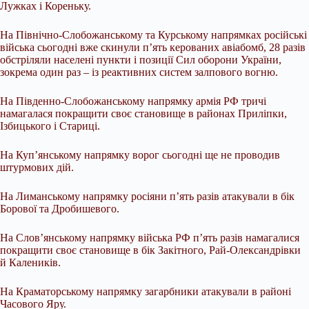
Лужках і Кореньку.
На Північно-Слобожанському та Курському напрямках російські
війська сьогодні вже скинули п’ять керованих авіабомб, 28 разів
обстріляли населені пункти і позиції Сил оборони України,
зокрема один раз – із реактивних систем залпового вогню.
На Південно-Слобожанському напрямку армія РФ тричі
намагалася покращити своє становище в районах Приліпки,
Ізбицького і Стариці.
На Куп’янському напрямку ворог сьогодні ще не проводив
штурмових дій.
На Лиманському напрямку росіяни п’ять разів атакували в бік
Борової та Дробишевого.
На Слов’янському напрямку війська РФ п’ять разів намагалися
покращити своє становище в бік Закітного, Рай-Олександрівки
й Калеників.
На Краматорському напрямку загарбники атакували в районі
Часового Яру.