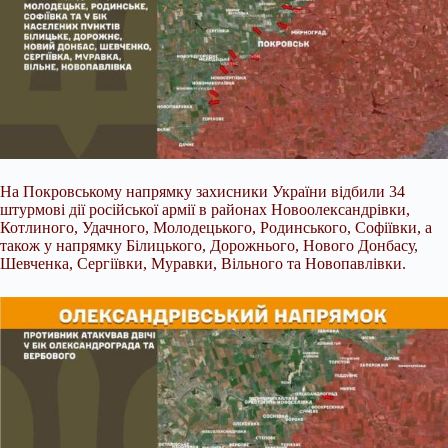
На Покровському напрямку захисники України відбили 34
штурмові дії російської армії в районах Новоолександрівки,
Котлиного, Удачного, Молодецького, Родинського, Софіївки, а
також у напрямку Білицького, Дорожнього, Нового Донбасу,
Шевченка, Сергіївки, Муравки, Вільного та Новопавлівки.