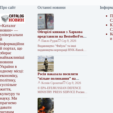
Про сайт
Останні новини
Інформ
П
С
К
«Каталог
С
новин» —
Обгорілі книжки з Харкова
К
універсальни
представили на BestsellerFest у
и
й
Львові
Павло Рудик
Сер 9, 2026
інформаційни
Видавництво “Фабула” та інші
й портал, що
видавництва корпорації RNK-Ranok
збирає
привезли на фестиваль BestsellerFest у
найважливіші
Львові обгорілі примірники книжок зі
новини
складу, який 1…
України в
одному місці:
Росія наказала посилити
економіку,
“вільне полювання” на
політику,
автомобілі на Херсонщині
Ксенія Сіроштан
Сер 9, 2026
суспільне
© EPA-EFE/RUSSIAN DEFENCE
життя,
MINISTRY PRESS SERVICE Росіяни
культуру та
щодня атакують цей регіон із різного
науку. Ми
озброєння. Військове командування
прагнемо
РФ наказало своїм солдатам…
давати
читачам