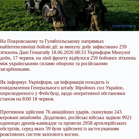
На Покровському та Гуляйпільському напрямках
найінтенсивніші бойові дії: за минулу добу зафіксовано 259
зіткнень Дані Генштабу 18.06.2026 08:33 Укрінформ Минулої
доби, 17 червня, на лінії фронту відбулося 259 бойових зіткнень
між українськими силами оборони та російськими
загарбниками.
Як інформує Укрінформ, ця інформація походить із
повідомлення Генерального штабу Збройних сил України,
оприлюдненого у Фейсбуці, щодо оперативної обстановки
станом на 8:00 18 червня.
Противник здійснив 76
авіаційних ударів, скинувши 243
керовані авіабомби. Додатково, російські війська задіяли 9921
одиницю дронів-камікадзе та провели 2958 артилерійських
обстрілів, серед яких 59 були здійснені із застосуванням
реактивних систем залпового вогню.