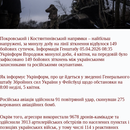
Покровський і Костянтинівський напрямки – найбільш
напружені, за минулу добу на лінії зіткнення відбулося 149
бойових сутичок. Інформація Генштабу 05.04.2026 08:35
Укрінформ Впродовж минулої доби, 4 квітня, на передовій було
зафіксовано 149 бойових зіткнень між українськими
захисниками та російськими окупантами.
Як інформує Укрінформ, про це йдеться у зведенні Генерального
штабу Збройних сил України у Фейсбуці щодо обстановки на
8:00 неділі, 5 квітня.
Російська авіація здійснила 91 повітряний
удар, скинувши 275
керованих авіаційних бомб.
Окрім того, агресори використали 9678 дронів-камікадзе та
здійснили 3913 артилерійських обстрілів по населених пунктах і
позиціях українських військ, у тому числі 114 з реактивних