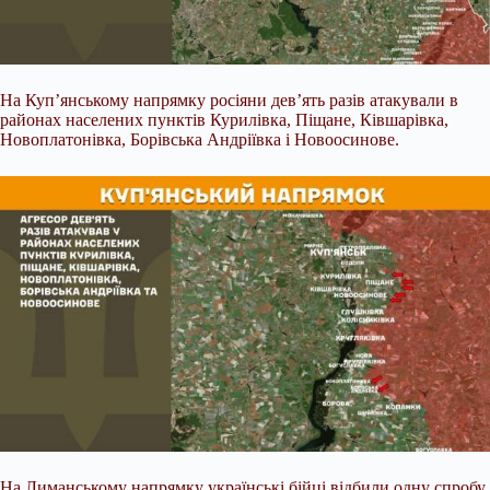
На Куп’янському напрямку росіяни дев’ять разів атакували в
районах населених пунктів Курилівка, Піщане, Ківшарівка,
Новоплатонівка, Борівська Андріївка і Новоосинове.
На Лиманському напрямку українські бійці відбили одну спробу