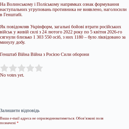
На Волинському і Поліському напрямках ознак формування
наступальних угруповань противника не виявлено, наголосили
в Генштабі.
Як повідомляв Укрінформ, загальні бойові втрати російських
військ у живій силі з 24 лютого 2022 року по 5 квітня 2026-го
сягнули близько 1 303 550 осіб, з них 1180 – було ліквідовано за
минулу добу.
Генштаб Війна Війна з Росією Сили оборони
Submit Rating
Rate this item:
No votes yet.
Залишити відповідь
Ваша e-mail адреса не оприлюднюватиметься.
Обов’язкові поля
позначені
*