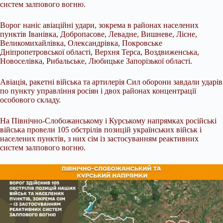
систем залпового вогню.
Ворог наніс авіаційні удари, зокрема в районах населених
пунктів Іванівка, Добропасове, Левадне, Вишневе, Лісне,
Великомихайлівка, Олександрівка, Покровське
Дніпропетровської області, Верхня Терса, Воздвиженська,
Новоселівка, Рибальське, Любицьке Запорізької області.
Авіація, ракетні війська та артилерія Сил оборони завдали ударів
по пункту управління росіян і двох районах концентрації
особового складу.
На Північно-Слобожанському і Курському напрямках російські
війська провели 105 обстрілів позицій українських військ і
населених пунктів, з них сім із застосуванням реактивних
систем залпового вогню.