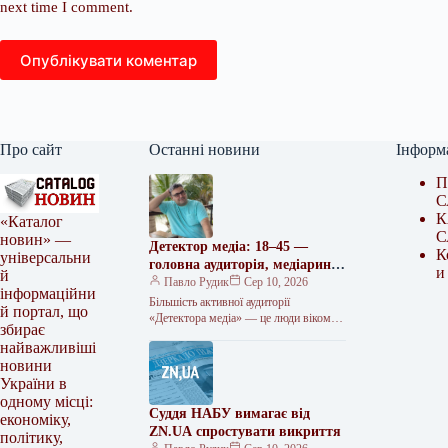
next time I comment.
Опублікувати коментар
Про сайт
Останні новини
Інформ
П
С
К
«Каталог
С
новин» —
Детектор медіа: 18–45 —
К
універсальни
головна аудиторія, медіаринок
и
й
— у фокусі інтересів
Павло Рудик
Сер 10, 2026
інформаційни
Більшість активної аудиторії
й портал, що
«Детектора медіа» — це люди віком
збирає
18–45 років, яких найбільше цікавлять
найважливіші
новини медіаринку. Про це свідчать
новини
результати…
України в
одному місці:
Суддя НАБУ вимагає від
економіку,
ZN.UA спростувати викриття
політику,