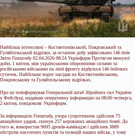
Найбільш інтенсивні – Костянтинівський, Покровський та
Гуляйпільський відрізки, за останню добу зафіксовано 146 боїв
Звіти Генштабу 02.04.2026 08:24 Укрінформ Протягом минулої
доби, 1 квітня, між українськими оборонними силами та
російськими військами на лінії фронту відбулося 146 бойових
сутичок. Найбільше ворог насідав на Костянтинівському,
Покровському та Гуляйпільському відрізках.
Про це поінформував Генеральний штаб Збройних сил України
у Фейсбуці, надавши оперативну інформацію на
08:00 четверга,
2 квітня, повідомляє Укрінформ.
За інформацією Генштабу, учора супротивник здійснив 75
авіаційних ударів, скинув 257 керованих авіаційних бомб. До
того ж, використав 9695 дронів-камікадзе і здійснив 3889
обстрілів населених пунктів та позицій наших військ, у тому