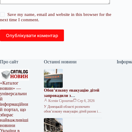
Save my name, email and website in this browser for the
next time I comment.
Опублікувати коментар
Про сайт
Останні новини
Інформ
«Каталог
новин» —
Обов’язкову евакуацію дітей
універсальни
запровадили з
й
найнебезпечніших зон
Ксенія Сіроштан
Сер 6, 2026
інформаційни
Краматорська та двох сусідніх
У Донецькій області розпочато
й портал, що
селищ.
обов’язкову евакуацію дітей разом із
збирає
батьками з населених пунктів
найважливіші
Красноторка та Біленьке, а також
новини
найбільш вразливих…
України в