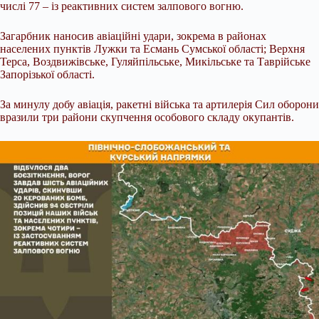
числі 77 – із реактивних систем залпового вогню.
Загарбник наносив авіаційні удари, зокрема в районах
населених пунктів Лужки та Есмань Сумської області; Верхня
Терса, Воздвижівське, Гуляйпільське, Микільське та Таврійське
Запорізької області.
За минулу добу авіація, ракетні війська та артилерія Сил оборони
вразили три райони скупчення особового складу окупантів.