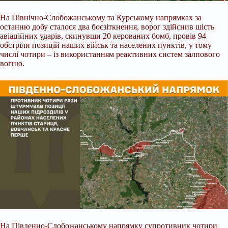
На Північно-Слобожанському та Курському напрямках за
останню добу сталося два боєзіткнення, ворог здійснив шість
авіаційних ударів, скинувши 20 керованих бомб, провів 94
обстріли позицій наших військ та населених пунктів, у тому
числі чотири – із використанням реактивних систем залпового
вогню.
На Південно-Слобожанському напрямку супротивник чотири