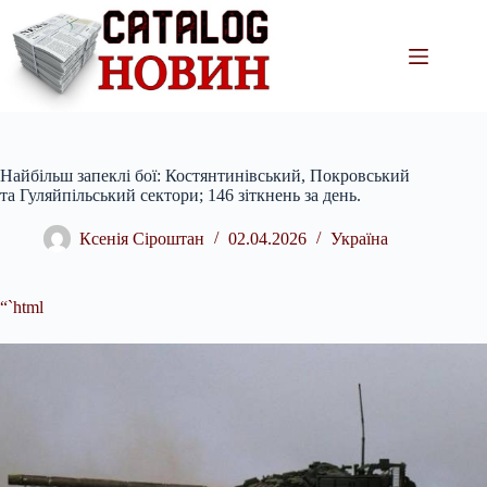
Перейти
до
вмісту
Найбільш запеклі бої: Костянтинівський, Покровський
та Гуляйпільський сектори; 146 зіткнень за день.
Ксенія Сіроштан
02.04.2026
Україна
“`html