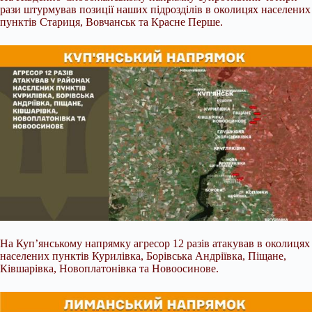
рази штурмував позиції наших підрозділів в околицях населених
пунктів Стариця, Вовчанськ та Красне Перше.
На Куп’янському напрямку агресор 12 разів атакував в околицях
населених пунктів Курилівка, Борівська Андріївка, Піщане,
Ківшарівка, Новоплатонівка та Новоосинове.