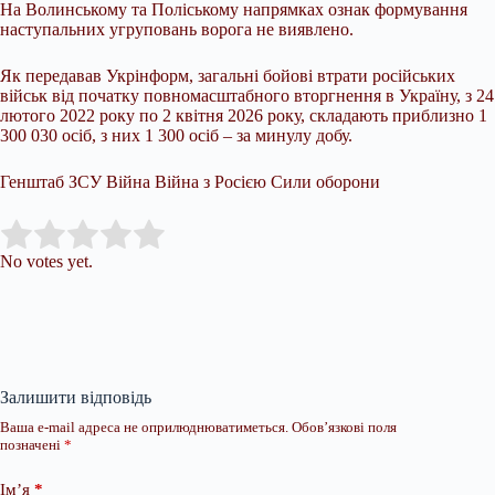
На Волинському та Поліському напрямках ознак формування
наступальних угруповань ворога не виявлено.
Як передавав Укрінформ, загальні бойові втрати російських
військ від початку повномасштабного вторгнення в Україну, з 24
лютого 2022 року по 2 квітня 2026 року, складають приблизно 1
300 030 осіб, з них 1 300 осіб – за минулу добу.
Генштаб ЗСУ Війна Війна з Росією Сили оборони
Submit Rating
Rate this item:
No votes yet.
Залишити відповідь
Ваша e-mail адреса не оприлюднюватиметься.
Обов’язкові поля
позначені
*
Ім’я
*