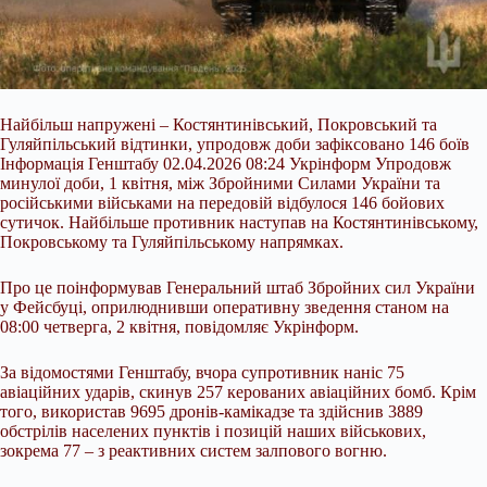
Найбільш напружені – Костянтинівський, Покровський та
Гуляйпільський відтинки, упродовж доби зафіксовано 146 боїв
Інформація Генштабу 02.04.2026 08:24 Укрінформ Упродовж
минулої доби, 1 квітня, між Збройними Силами України та
російськими військами на передовій відбулося 146 бойових
сутичок. Найбільше противник наступав на Костянтинівському,
Покровському та Гуляйпільському напрямках.
Про це поінформував Генеральний штаб Збройних сил України
у Фейсбуці, оприлюднивши оперативну зведення
станом на
08:00 четверга, 2 квітня, повідомляє Укрінформ.
За відомостями Генштабу, вчора супротивник наніс 75
авіаційних ударів, скинув 257 керованих авіаційних бомб. Крім
того, використав 9695 дронів-камікадзе та здійснив 3889
обстрілів населених пунктів і позицій наших військових,
зокрема 77 – з реактивних систем залпового вогню.