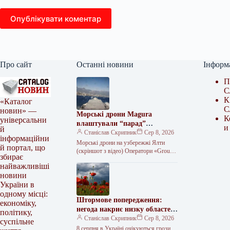
Опублікувати коментар
Про сайт
Останні новини
Інформ
П
С
К
«Каталог
С
новин» —
Морські дрони Magura
К
універсальни
влаштували “парад”
и
й
неподалік Ялти
Станіслав Скрипник
Сер 8, 2026
інформаційни
Морські дрони на узбережжі Ялти
й портал, що
(скріншот з відео) Оператори «Group
збирає
13» провели морський парад біля
найважливіші
південного узбережжя Криму до
новини
Дня…
України в
одному місці:
Штормове попередження:
економіку,
негода накриє низку областей
політику,
8 серпня
Станіслав Скрипник
Сер 8, 2026
суспільне
8 серпня в Україні очікуються грози