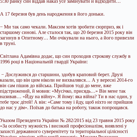
5:30 ранку син віддав наказ усе замінувати й відходити…
А 17 березня був день народження в його доньки.
− Ми так само чекали. Максим хотів зробити сюрприз, як і
старшому синові. Але сталося так, що 20 березня 2015 року він
загинув в Опитному… Ми очікували на нього, а його привезли
в труні.
Світлана Адамівна додає, що син проходив строкову службу в
1996 році в Національній гвардії України:
− Дослужився до старшини, здобув краповий берет. Друзі
казали, що він цим ніколи не вихвалявся… А у вересні 2014-го
він сам пішов до війська. Прийшов тоді до мене, вже
підстрижений, й мовив: «Мусічко, присядь…» Він мене так
називав… «Йду на війну». Я йому: яка війна? Ти в нас один, у
тебе троє дітей! А він: «Саме тому і йду, щоб ніхто не прийшов
до нас у дім». Поїхав до батька на роботу, також попрощався.
Указом Президента України № 282/2015 від 23 травня 2015 року
«За особисту мужність і високий професіоналізм, виявлені у
захисті державного суверенітету та територіальної цілісності
України, вірність військовій присязі», Максим Ридзанич