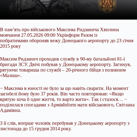
В пам’ять про військового Максима Ридзанича Хвилина
мовчання 27.05.2026 09:00 Укрінформ Разом із
побратимами обороняв вежу Донецького аеропорту до 23 січня
2015 року
Максим Ридзанич проходив службу в 90-му батальйоні 81-ї
бригади ЗСУ. Двічі побував у Донецькому аеропорту. Загинув,
рятуючи товариша по службі – 20-річного бійця з позивним
«Малиш».
− Максима в юності не було за що навіть сварити. На момент
загибелі йому було 37 років. Він часто повторював: «Якщо
врятую хоча б одне життя, то варто жити». Так і сталося… −
поділилася спогадами з АрміяInform мати військового, Світлана
Адамівна.
З її слів, вперше чоловік перебував у Донецькому аеропорту з
листопада до 15 грудня 2014 року.