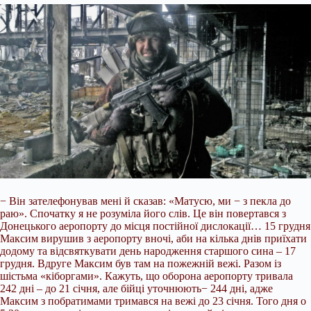
− Він зателефонував мені й сказав: «Матусю, ми − з пекла до
раю». Спочатку я не розуміла його слів. Це він повертався з
Донецького аеропорту до місця постійної дислокації… 15 грудня
Максим вирушив з аеропорту вночі, аби на кілька днів приїхати
додому та відсвяткувати день народження старшого сина – 17
грудня. Вдруге Максим був там на пожежній вежі. Разом із
шістьма «кіборгами». Кажуть, що оборона аеропорту тривала
242 дні – до 21 січня, але бійці уточнюють− 244 дні, адже
Максим з побратимами тримався на вежі до 23 січня. Того дня о