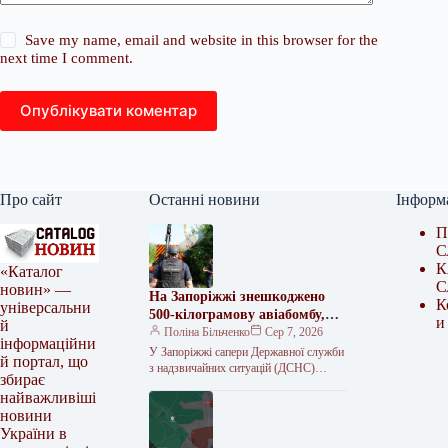
Save my name, email and website in this browser for the
next time I comment.
Опублікувати коментар
Про сайт
Останні новини
Інформ
П
С
К
«Каталог
С
новин» —
На Запоріжжі знешкоджено
К
універсальни
500-кілограмову авіабомбу,
и
й
що впала на 10-метрову
Поліна Більченко
Сер 7, 2026
інформаційни
глибину
У Запоріжжі сапери Державної служби
й портал, що
з надзвичайних ситуацій (ДСНС)
збирає
знищили російську авіабомбу
найважливіші
ФАБ-500 вагою близько 500
новини
кілограмів. Боєприпас не здетонував…
України в