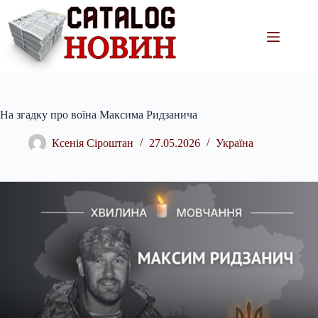
Перейти
до
вмісту
На згадку про воїна Максима Ридзанича
Ксенія Сіроштан
27.05.2026
Україна