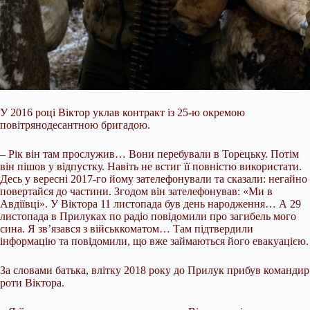
У 2016 році Віктор уклав контракт із 25-ю окремою
повітрянодесантною бригадою.
– Рік він там прослужив… Вони перебували в Торецьку. Потім
він пішов у відпустку. Навіть не встиг її повністю використати.
Десь у вересні 2017-го йому зателефонували та сказали: негайно
повертайся до частини. Згодом він зателефонував: «Ми в
Авдіївці». У Віктора 11 листопада був день народження… А 29
листопада в Прилуках по радіо повідомили про загибель мого
сина. Я зв’язався з військкоматом… Там підтвердили
інформацію та повідомили, що вже займаються його евакуацією.
За словами батька, влітку 2018 року до Прилук прибув командир
роти Віктора.