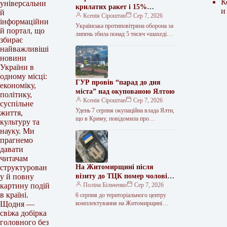
К
універсальни
крилатих ракет і 15%
и
й
балістичних у липні
Ксенія Сіроштан
Сер 7, 2026
інформаційни
Українська протиповітряна оборона за
й портал, що
липень збила понад 5 тисяч «шахедів»
збирає
та 216 ракет. З них лише 29 —
найважливіші
балістичні. Про…
новини
України в
одному місці:
ГУР провів “парад до дня
економіку,
міста” над окупованою Ялтою
політику,
Ксенія Сіроштан
Сер 7, 2026
суспільне
Удень 7 серпня окупаційна влада Ялти,
життя,
що в Криму, повідомила про
культуру та
безпілотну небезпеку в місті. Згодом у
науку. Ми
мережі з’явилося зображення…
прагнемо
давати
читачам
На Житомирщині після
структурован
візиту до ТЦК помер чоловік:
у й повну
попередній діагноз — зупинка
Поліна Більченко
Сер 7, 2026
картину подій
серця
в країні.
6 серпня до територіального центру
комплектування на Житомирщині
Щодня —
доставили чоловіка, який фігурував як
свіжа добірка
порушник правил військового обліку.
головного без