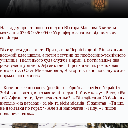
На згадку про старшого солдата Віктора Маслова Хвилина
мовчання 07.06.2026 09:00 Укрінформ Загинув від пострілу
снайпера
Віктор походив з міста Прилуки на Чернігівщині. Він закінчив
восьмий клас школи, а потім вступив до професійно-технічного
училища. Після цього була служба в армії, а потім майже два
роки участі у війні в Афганістані. З цієї війни, як розповідав
його батько Олег Миколайович, Віктор так і «не повернувся до
нормального життя».
– Коли це все почалося (російська збройна агресія в
Україні у
2014 році – авт.), він заявив: «Я піду». Я йому кажу: «Вітю, хіба
тобі Афганістану було недостатньо?..» Він здійснив 28 бойових
виходів «на караван» за рік та вісім місяців! Я запитав: «Ти що,
не набігався по горах?» Але він наполягав: «Піду!» І пішов, –
поділився батько.