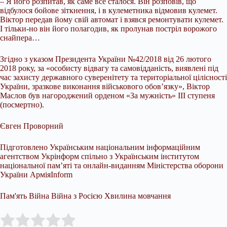
– Я його розпитав, як саме все сталося. Він розповів, що
відбулося бойове зіткнення, і в кулеметника відмовив кулемет.
Віктор передав йому свій автомат і взявся ремонтувати кулемет.
І тільки-но він його полагодив, як пролунав постріл ворожого
снайпера…
Згідно з указом Президента України №42/2018 від 26 лютого
2018 року, за «особисту відвагу та самовідданість, виявлені під
час захисту державного суверенітету та територіальної цілісності
України, зразкове виконання військового обов’язку», Віктор
Маслов був нагороджений орденом «За мужність» III ступеня
(посмертно).
Євген Проворний
Підготовлено Українським національним інформаційним
агентством Укрінформ спільно з Українським інститутом
національної пам’яті та онлайн-виданням Міністерства оборони
України АрміяInform
Пам'ять Війна Війна з Росією Хвилина мовчання
Submit Rating
Rate this item: