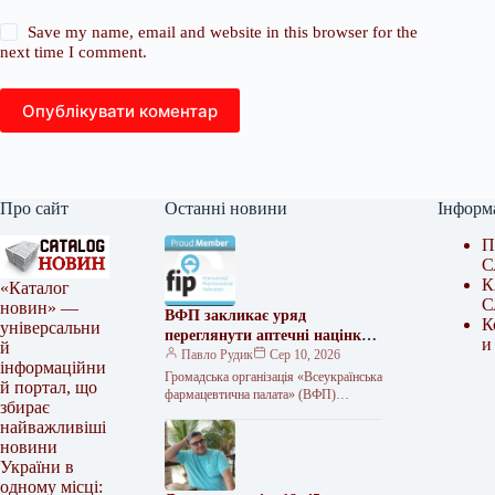
Save my name, email and website in this browser for the
next time I comment.
Опублікувати коментар
Про сайт
Останні новини
Інформ
П
С
К
«Каталог
С
новин» —
ВФП закликає уряд
К
універсальни
переглянути аптечні націнки
и
й
під час війни
Павло Рудик
Сер 10, 2026
інформаційни
Громадська організація «Всеукраїнська
й портал, що
фармацевтична палата» (ВФП)
збирає
звернулася до Прем’єр-міністра
найважливіші
України Сергія Корецького з
новини
пропозиціями щодо забезпечення
фінансової
України в
одному місці: