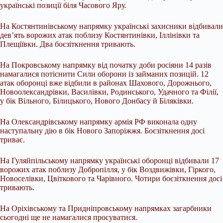
українські позиції біля Часового Яру.
На Костянтинівському напрямку українські захисники відбивали
дев’ять ворожих атак поблизу Костянтинівки, Іллінівки та
Плещіївки. Два боєзіткнення тривають.
На Покровському напрямку від початку доби росіяни 14 разів
намагалися потіснити Сили оборони із займаних позицій. 12
атак оборонці вже відбили в районах Шахового, Дорожнього,
Новоолександрівки, Василівки, Родинського, Удачного та Філії,
у бік Вільного, Білицького, Нового Донбасу й Біляківки.
На Олександрівському напрямку армія РФ виконала одну
наступальну дію в бік Нового Запоріжжя. Боєзіткнення досі
триває.
На Гуляйпільському напрямку українські оборонці відбивали 17
ворожих атак поблизу Добропілля, у бік Воздвижівки, Гіркого,
Новоселівки, Цвіткового та Чарівного. Чотири боєзіткнення досі
тривають.
На Оріхівському та Придніпровському напрямках загарбники
сьогодні ще не намагалися просуватися.