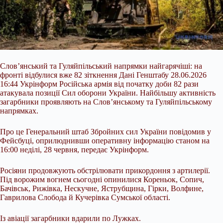
Слов’янський та Гуляйпільський напрямки найгарячіші: на
фронті відбулися вже 82 зіткнення Дані Генштабу 28.06.2026
16:44 Укрінформ Російська армія від початку доби 82 рази
атакувала позиції Сил оборони України. Найбільшу активність
загарбники проявляють на Слов’янському та Гуляйпільському
напрямках.
Про це Генеральний штаб Збройних сил України повідомив у
Фейсбуці, оприлюднивши оперативну інформацію станом на
16:00 неділі, 28 червня, передає Укрінформ.
Росіяни продовжують обстрілювати
прикордоння з артилерії.
Під ворожим вогнем сьогодні опинилися Кореньок, Сопич,
Бачівськ, Рижівка, Нескучне, Яструбщина, Гірки, Волфине,
Гаврилова Слобода й Кучерівка Сумської області.
Із авіації загарбники вдарили по Лужках.