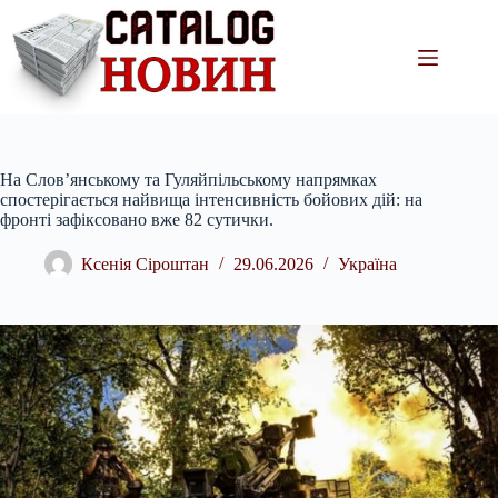
Перейти
до
вмісту
На Слов’янському та Гуляйпільському напрямках
спостерігається найвища інтенсивність бойових дій: на
фронті зафіксовано вже 82 сутички.
Ксенія Сіроштан
29.06.2026
Україна