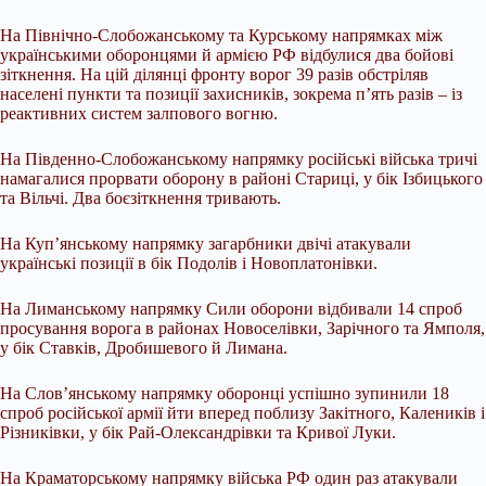
На Північно-Слобожанському та Курському напрямках між
українськими оборонцями й армією РФ відбулися два бойові
зіткнення. На цій ділянці фронту ворог 39 разів обстріляв
населені пункти та позиції захисників, зокрема п’ять разів – із
реактивних систем залпового вогню.
На Південно-Слобожанському напрямку російські війська тричі
намагалися прорвати оборону в районі Стариці, у бік Ізбицького
та Вільчі. Два боєзіткнення тривають.
На Куп’янському напрямку загарбники двічі атакували
українські позиції в бік Подолів і Новоплатонівки.
На Лиманському напрямку Сили оборони відбивали 14 спроб
просування ворога в районах Новоселівки, Зарічного та Ямполя,
у бік Ставків, Дробишевого й Лимана.
На Слов’янському напрямку оборонці успішно зупинили 18
спроб російської армії йти вперед поблизу Закітного, Калеників і
Різниківки, у бік Рай-Олександрівки та Кривої Луки.
На Краматорському напрямку війська РФ один раз атакували