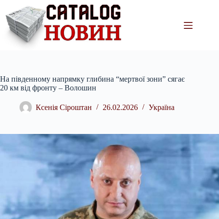
Перейти
до
вмісту
На південному напрямку глибина “мертвої зони” сягає
20 км від фронту – Волошин
Ксенія Сіроштан
26.02.2026
Україна