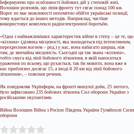
Інформуючи про особливості бойових дій у степовій зоні,
Волошин розповів, що лінія фронту тут сягає понад 100 км.
Ворог не має можливості непомітно обійти українські позиції,
тому вдається до інших методів. Наприклад, частіше
використовує комплекси радіоелектронної боротьби.
«Одна з найважливіших характеристик війни в степу – це те, що
«кілзона» (ділянка місцевості, яка знаходиться під інтенсивним,
перехресним вогнем – ред.) у нас, вона набагато ширша, ніж
там, де звичайна місцевість. Сьогодні ця так звана «кілзона»,
тобто смуга від лінії бойового зіткнення, в якій наноситься
ураження по всьому, що рухається, так би мовити, вона вже в
нас приблизно досягає 15, а іноді й 20 км від лінії бойового
зіткнення», – пояснив речник.
Як повідомляв Укрінформ, на фронті минулої доби, 25 лютого,
було зафіксовано 235 бойових зіткнень Сил оборони України з
російськими окупантами.
Війна Волошин Війна з Росією Південь України Гуляйполе Сили
оборони
Submit Rating
Rate this item: