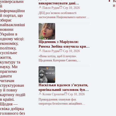
К
універсальни
використовувати дані
и
й
Нацкаталогу після змін у
Павло Рудик
Сер 10, 2026
інформаційни
реєстраційних матеріалах
ДЕЦ роз’яснило особливості
й портал, що
застосування Національного каталогу
збирає
цін Державне підприємство
найважливіші
«Державний експертний центр МОЗ
новини
України» (ДЕЦ) опублікувало
роз’яснення щодо
України в
одному місці:
Щоденник з Маріуполя:
економіку,
Римма Зюбіна озвучила крик
політику,
душі Катерини Савенко
Павло Рудик
Сер 10, 2026
суспільне
«Вона хотіла, щоб її почули».
життя,
Щоденник Катерини Савенко,
культуру та
написаний під час облоги Маріуполя,
науку. Ми
прозвучав голосом актриси Римми
прагнемо
Зюбіної 5 серпня…
давати
читачам
Наскільки вдалося з’ясувати,
структурован
оригінальний заголовок був
у й повну
“Пам’яті штаб-сержанта
Ксенія Сіроштан
Сер 10, 2026
картину подій
Віктора Бриткару (позивний
в країні.
Прикордонник опанував фах
«Монах»)”. Ось варіант
оператора безпілотних авіаційних
Щодня —
комплексів Віктор Бриткару
нового заголовка: Вшануємо
свіжа добірка
народився 15 липня 1993 року в
пам’ять штаб-сержанта
головного без
Одеській області, у селі Любашівка.…