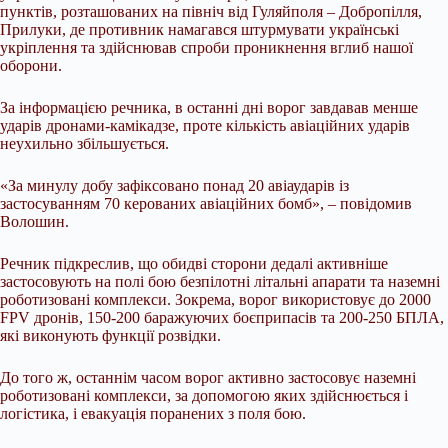
пунктів, розташованих на північ від Гуляйполя – Добропілля,
Прилуки, де противник намагався штурмувати українські
укріплення та здійснював спроби проникнення вглиб нашої
оборони.
За інформацією речника, в останні дні ворог завдавав менше
ударів дронами-камікадзе, проте кількість авіаційних ударів
неухильно збільшується.
«За минулу добу зафіксовано понад 20 авіаударів із
застосуванням 70 керованих авіаційних бомб», – повідомив
Волошин.
Речник підкреслив, що обидві сторони дедалі активніше
застосовують на полі бою безпілотні літальні апарати та наземні
роботизовані комплекси. Зокрема, ворог використовує до 2000
FPV дронів, 150-200 баражуючих боєприпасів та 200-250 БПЛА,
які виконують функції розвідки.
До того ж, останнім часом ворог активно застосовує наземні
роботизовані комплекси, за допомогою яких здійснюється і
логістика, і евакуація поранених з поля бою.