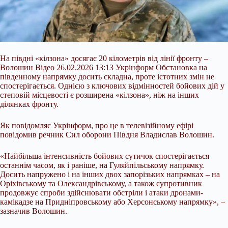
На півдні «кілзона» досягає 20 кілометрів від лінії фронту –
Волошин Відео 26.02.2026 13:13 Укрінформ Обстановка на
південному напрямку досить складна, проте істотних змін не
спостерігається. Однією з ключових відмінностей бойових дій у
степовій місцевості є розширена «кілзона», ніж на інших
ділянках фронту.
Як повідомляє Укрінформ, про це в телевізійному ефірі
повідомив речник Сил оборони Півдня Владислав Волошин.
«Найбільша інтенсивність бойових сутичок спостерігається
останнім часом, як і раніше, на Гуляйпільському напрямку.
Досить напружено і на інших двох запорізьких напрямках – на
Оріхівському та Олександрівському, а також супротивник
продовжує спроби здійснювати обстріли і атаки дронами-
камікадзе на Придніпровському або Херсонському напрямку», –
зазначив Волошин.