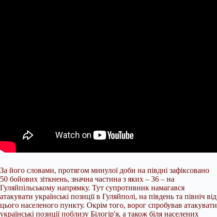
За його словами, протягом минулої доби на півдні зафіксовано
50 бойових зіткнень, значна частина з яких – 36 – на
Гуляйпільському напрямку. Тут супротивник намагався
атакувати українські позиції в Гуляйполі, на південь та північ від
цього населеного пункту. Окрім того, ворог спробував атакувати
українські позиції поблизу Білогір'я, а також біля населених