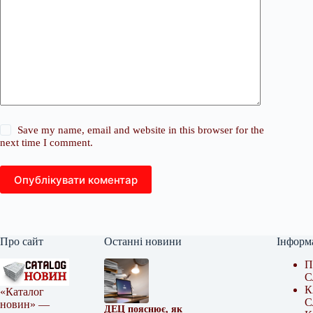
Save my name, email and website in this browser for the
next time I comment.
Опублікувати коментар
Про сайт
Останні новини
Інформ
П
С
К
«Каталог
С
новин» —
ДЕЦ пояснює, як