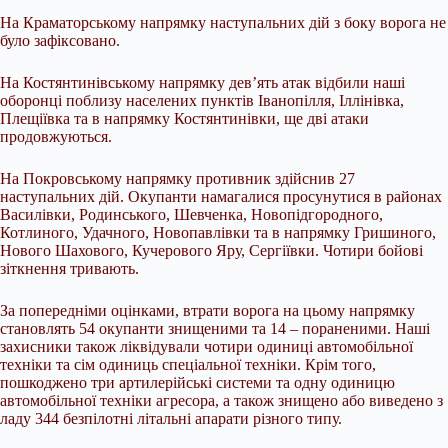
На Краматорському напрямку наступальних дій з боку ворога не
було зафіксовано.
На Костянтинівському напрямку дев’ять атак відбили наші
оборонці поблизу населених пунктів Іванопілля, Іллінівка,
Плещіївка та в напрямку Костянтинівки, ще дві атаки
продовжуються.
На Покровському напрямку противник здійснив 27
наступальних дій. Окупанти намагалися просунутися в районах
Василівки, Родинського, Шевченка, Новопідгородного,
Котлиного, Удачного, Новопавлівки та в напрямку Гришиного,
Нового Шахового, Кучерового Яру, Сергіївки. Чотири бойові
зіткнення тривають.
За попередніми оцінками, втрати ворога на цьому напрямку
становлять 54 окупанти знищеними та 14 – пораненими. Наші
захисники також ліквідували чотири одиниці автомобільної
техніки та сім одиниць спеціальної техніки. Крім того,
пошкоджено три артилерійські системи та одну одиницю
автомобільної техніки агресора, а також знищено або виведено з
ладу 344 безпілотні літальні апарати різного типу.