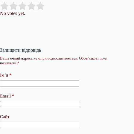
Submit Rating
Rate this item:
No votes yet.
Залишити відповідь
Ваша e-mail адреса не оприлюднюватиметься.
Обов’язкові поля
позначені
*
Ім’я
*
Email
*
Сайт