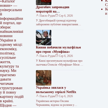
К
«Каталог
С
новин» —
Дрогобич запровадив
К
універсальни
мораторій на
и
й
російськомовний культурний
Павло Рудик
Сер 6, 2026
інформаційни
продукт
У Дрогобицькій громаді відтепер
й портал, що
заборонено публічне використання
збирає
російськомовного культурного
найважливіші
продукту. Таке рішення одноголосно
новини
ухвалила міська рада у четвер, 6
серпня.…
України в
одному місці:
Кияни побачили мультфільм
економіку,
про героя «Мунфіша»
політику,
Павло Рудик
Сер 6, 2026
суспільне
У Києві презентували мультфільм про
життя,
льотчика Олексія «Мунфіша» Меся У
культуру та
Музеї війни відбулася презентація
науку. Ми
першого мультфільму з серії «Книга-
прагнемо
мандрівка. Герої»,…
давати
читачам
Українка знялася у
структурован
польському серіалі Netflix
у й повну
Павло Рудик
Сер 6, 2026
картину подій
в країні.
Українська акторка Оксана
Черкашина, відома за ролями у
Щодня —