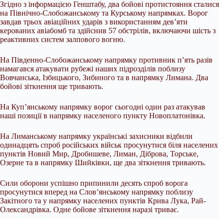
Згідно з інформацією Генштабу, два бойові протистояння сталися
на Північно-Слобожанському та Курському напрямках. Ворог
завдав трьох авіаційних ударів з використанням дев’яти
керованих авіабомб та здійснив 57 обстрілів, включаючи шість з
реактивних систем залпового вогню.
На Південно-Слобожанському напрямку противник п’ять разів
намагався атакувати рубежі наших підрозділів поблизу
Вовчанська, Ізбицького, Зибиного та в напрямку Лимана. Два
бойові зіткнення ще тривають.
На Куп’янському напрямку ворог сьогодні один раз атакував
наші позиції в напрямку населеного пункту Новоплатонівка.
На Лиманському напрямку українські захисники відбили
одинадцять спроб російських військ просунутися біля населених
пунктів Новий Мир, Дробишеве, Лиман, Діброва, Торське,
Озерне та в напрямку Шийківки, ще два зіткнення тривають.
Сили оборони успішно припинили десять спроб ворога
просунутися вперед на Слов’янському напрямку поблизу
Закітного та у напрямку населених пунктів Крива Лука, Рай-
Олександрівка. Одне бойове зіткнення наразі триває.