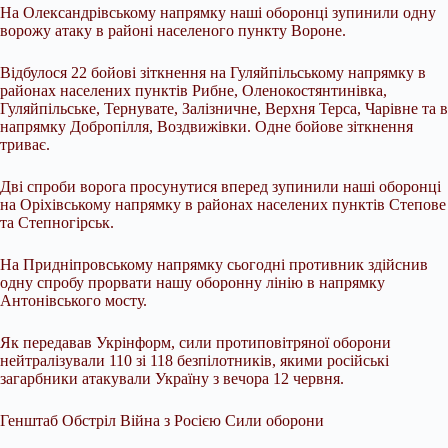
На Олександрівському напрямку наші оборонці зупинили одну
ворожу атаку в районі населеного пункту Вороне.
Відбулося 22 бойові зіткнення на Гуляйпільському напрямку в
районах населених пунктів Рибне, Оленокостянтинівка,
Гуляйпільське, Тернувате, Залізничне, Верхня Терса, Чарівне та в
напрямку Добропілля, Воздвижівки. Одне бойове зіткнення
триває.
Дві спроби ворога просунутися вперед зупинили наші оборонці
на Оріхівському напрямку в районах населених пунктів Степове
та Степногірськ.
На Придніпровському напрямку сьогодні противник здійснив
одну спробу прорвати нашу оборонну лінію в напрямку
Антонівського мосту.
Як передавав Укрінформ, сили протиповітряної оборони
нейтралізували 110 зі 118 безпілотників, якими російські
загарбники атакували Україну з вечора 12 червня.
Генштаб Обстріл Війна з Росією Сили оборони