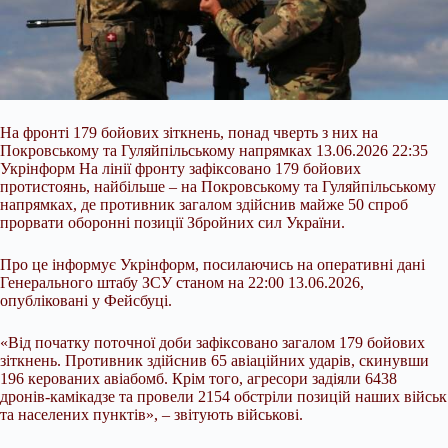
На фронті 179 бойових зіткнень, понад чверть з них на
Покровському та Гуляйпільському напрямках 13.06.2026 22:35
Укрінформ На лінії фронту зафіксовано 179 бойових
протистоянь, найбільше – на Покровському та Гуляйпільському
напрямках, де противник загалом здійснив майже 50 спроб
прорвати оборонні позиції Збройних сил України.
Про це інформує Укрінформ, посилаючись на оперативні дані
Генерального штабу ЗСУ станом на 22:00 13.06.2026,
опубліковані у Фейсбуці.
«Від початку поточної доби
зафіксовано загалом 179 бойових
зіткнень. Противник здійснив 65 авіаційних ударів, скинувши
196 керованих авіабомб. Крім того, агресори задіяли 6438
дронів-камікадзе та провели 2154 обстріли позицій наших військ
та населених пунктів», – звітують військові.