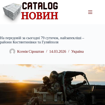
Перейти
до
вмісту
На передовій за сьогодні 79 сутичок, найзапекліші –
райони Костянтинівки та Гуляйполя
Ксенія Сіроштан
14.03.2026
Україна