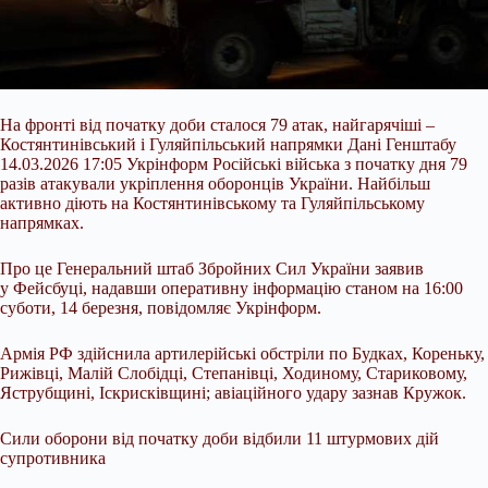
На фронті від початку доби сталося 79 атак, найгарячіші –
Костянтинівський і Гуляйпільський напрямки Дані Генштабу
14.03.2026 17:05 Укрінформ Російські війська з початку дня 79
разів атакували укріплення оборонців України. Найбільш
активно діють на Костянтинівському та Гуляйпільському
напрямках.
Про це Генеральний штаб Збройних Сил України заявив
у Фейсбуці, надавши оперативну інформацію станом на 16:00
суботи, 14 березня, повідомляє Укрінформ.
Армія РФ здійснила артилерійські обстріли по
Будках, Кореньку,
Рижівці, Малій Слобідці, Степанівці, Ходиному, Стариковому,
Яструбщині, Іскрисківщині; авіаційного удару зазнав Кружок.
Сили оборони від початку доби відбили 11 штурмових дій
супротивника