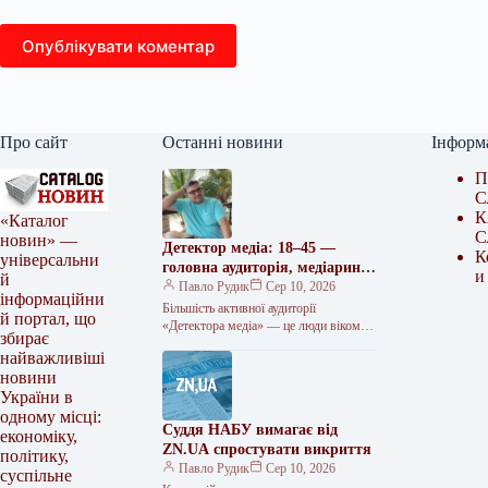
Опублікувати коментар
Про сайт
Останні новини
Інформ
П
С
К
«Каталог
С
новин» —
Детектор медіа: 18–45 —
К
універсальни
головна аудиторія, медіаринок
и
й
— у фокусі інтересів
Павло Рудик
Сер 10, 2026
інформаційни
Більшість активної аудиторії
й портал, що
«Детектора медіа» — це люди віком
збирає
18–45 років, яких найбільше цікавлять
найважливіші
новини медіаринку. Про це свідчать
новини
результати…
України в
одному місці:
Суддя НАБУ вимагає від
економіку,
ZN.UA спростувати викриття
політику,
Павло Рудик
Сер 10, 2026
суспільне