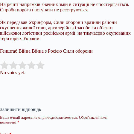
На решті напрямків значних змін в ситуації не спостерігається.
Спроби ворога наступати не реєструються.
Як передавав Укрінформ, Сили оборони вразили райони
скупчення живої сили, артилерійські засоби та об’єкти
військової логістики російської армії на тимчасово окупованих
територіях України.
Генштаб Війна Війна з Росією Сили оборони
Submit Rating
Rate this item:
No votes yet.
Залишити відповідь
Ваша e-mail адреса не оприлюднюватиметься.
Обов’язкові поля
позначені
*