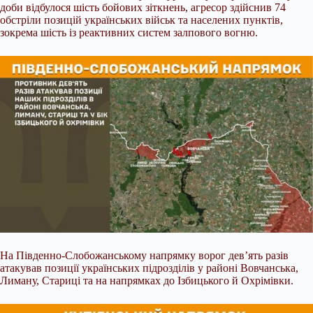
доби відбулося шість бойових зіткнень, агресор здійснив 74
обстріли позицій українських військ та населених пунктів,
зокрема шість із реактивних систем залпового вогню.
На Південно-Слобожанському напрямку ворог дев’ять разів
атакував позиції українських підрозділів у районі Вовчанська,
Лиману, Стариці та на напрямках до Ізбицького й Охрімівки.