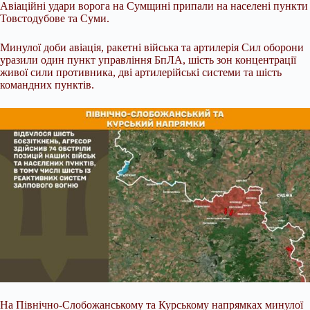
Авіаційні удари ворога на Сумщині припали на населені пункти
Товстодубове та Суми.
Минулої доби авіація, ракетні війська та артилерія Сил оборони
уразили один пункт управління БпЛА, шість зон концентрації
живої сили противника, дві артилерійські системи та шість
командних пунктів.
На Північно-Слобожанському та Курському напрямках минулої