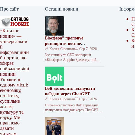
Про сайт
Останні новини
Інформ
П
С
К
«Каталог
С
новин» —
Біосфера” пропонує
К
універсальни
розширити воєнне
и
й
страхування та запровадити
Ксенія Сіроштан
Сер 7, 2026
інформаційни
мораторій на перевірки
Засновнику та СЕО корпорації
й портал, що
«Біосфера» Андрію Здесенку, чий
збирає
бізнес нещодавно зазнав збитків
найважливіші
наблизно на 150 мільйонів гривень
новини
через ворожий удар…
України в
одному місці:
Bolt дозволить планувати
економіку,
поїздки через ChatGPT
політику,
Ксенія Сіроштан
Сер 7, 2026
суспільне
Онлайн-сервіс таксі Bolt впровадив
життя,
планування поїздок через ChatGPT у
культуру та
всіх країнах, де присутня компанія,
науку. Ми
зокрема й в Україні. Відтепер
прагнемо
користувачі…
давати
читачам