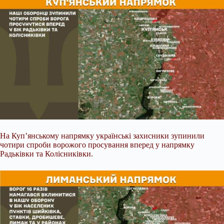
На Куп’янському напрямку українські захисники зупинили
чотири спроби ворожого просування вперед у напрямку
Радьківки та Колісниківки.