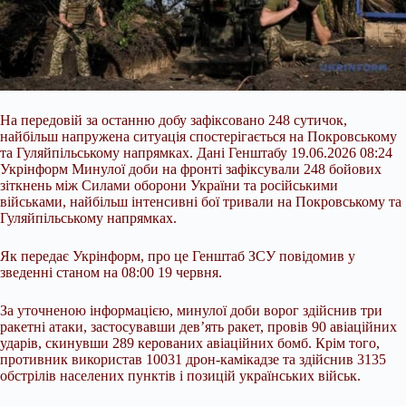
На передовій за останню добу зафіксовано 248 сутичок,
найбільш напружена ситуація спостерігається на Покровському
та Гуляйпільському напрямках. Дані Генштабу 19.06.2026 08:24
Укрінформ Минулої доби на фронті зафіксували 248 бойових
зіткнень між Силами оборони України та російськими
військами, найбільш інтенсивні бої тривали на Покровському та
Гуляйпільському напрямках.
Як передає Укрінформ, про це Генштаб ЗСУ повідомив у
зведенні станом на 08:00 19 червня.
За уточненою інформацією, минулої доби
ворог здійснив три
ракетні атаки, застосувавши дев’ять ракет, провів 90 авіаційних
ударів, скинувши 289 керованих авіаційних бомб. Крім того,
противник використав 10031 дрон-камікадзе та здійснив 3135
обстрілів населених пунктів і позицій українських військ.