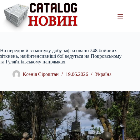
Перейти
до
вмісту
На передовій за минулу добу зафіксовано 248 бойових
зіткнень, найінтенсивніші бої ведуться на Покровському
та Гуляйпільському напрямках.
Ксенія Сіроштан
19.06.2026
Україна