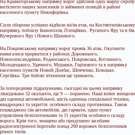
На Краматорському напрямку ворог здійснив одну марну спробу
витіснити наших захисників із займаних позицій в районі
населеного пункту Никифорівка.
Сили оборони успішно відбили вісім атак, на Костянтинівському
напрямку, поблизу Іванопілля, Плещіївки, Русиного Яру та в бік
Кучерового Яру і Нового Шахового.
На Покровському напрямку ворог провів 36 атак. Окупанти
намагалися прорватися у районах Дорожнього,
Новоолександрівки, Родинського, Покровська, Котлиного,
Молодецького, Удачного, Муравки, Горіхового та в напрямку
населених пунктів Новий Донбас, Шевченко, Білицьке,
Сергіївка. Три бойові зіткнення ще тривають.
За попередніми підрахунками, сьогодні на цьому напрямку
ліквідовано 32 окупанти, ще 9 — поранено. Наші воїни знищили
дві одиниці автомобільної, шість одиниць спеціальної техніки,
квадроцикл та укриття особового складу противника. Також
пошкоджено сім автомобілів, дві гармати, один пункт
управління безпілотниками та 11 укриттів особового складу
ворога. Крім того, знищено або придушено засобами
радіоелектронної боротьби понад 200 ворожих безпілотників
різних типів.