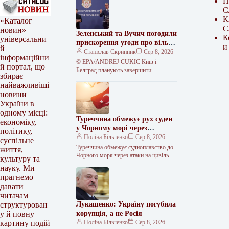
П
С
К
«Каталог
С
новин» —
Зеленський та Вучич погодили
К
універсальни
прискорення угоди про вільну
и
й
торгівлю
Станіслав Скрипник
Сер 8, 2026
інформаційни
© EPA/ANDREJ CUKIC Київ і
й портал, що
Белград планують завершити
збирає
торговельні переговори до кінця року
найважливіші
та розширити двосторонні зв’язки.
новини
Президент Сербії Александар…
України в
одному місці:
Туреччина обмежує рух суден
економіку,
у Чорному морі через
політику,
зростання атак
Поліна Більченко
Сер 8, 2026
суспільне
Туреччина обмежує судноплавство до
життя,
Чорного моря через атаки на цивільні
культуру та
судна Туреччина запровадила
науку. Ми
обмеження на комерційне
прагнемо
судноплавство до Чорного моря,…
давати
читачам
Лукашенко: Україну погубила
структурован
корупція, а не Росія
у й повну
Поліна Більченко
Сер 8, 2026
картину подій