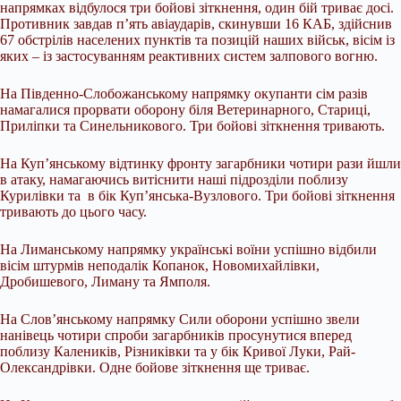
напрямках відбулося три бойові зіткнення, один бій триває досі.
Противник завдав п’ять авіаударів, скинувши 16 КАБ, здійснив
67 обстрілів населених пунктів та позицій наших військ, вісім із
яких – із застосуванням реактивних систем залпового вогню.
На Південно-Слобожанському напрямку окупанти сім разів
намагалися прорвати оборону біля Ветеринарного, Стариці,
Приліпки та Синельникового. Три бойові зіткнення тривають.
На Куп’янському відтинку фронту загарбники чотири рази йшли
в атаку, намагаючись витіснити наші підрозділи поблизу
Курилівки та в бік Куп’янська-Вузлового. Три бойові зіткнення
тривають до цього часу.
На Лиманському напрямку українські воїни успішно відбили
вісім штурмів неподалік Копанок, Новомихайлівки,
Дробишевого, Лиману та Ямполя.
На Слов’янському напрямку Сили оборони успішно звели
нанівець чотири спроби загарбників просунутися вперед
поблизу Калеників, Різниківки та у бік Кривої Луки, Рай-
Олександрівки. Одне бойове зіткнення ще триває.