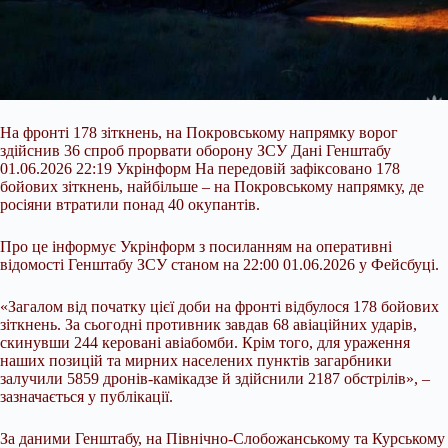
На фронті 178 зіткнень, на Покровському напрямку ворог
здійснив 36 спроб прорвати оборону ЗСУ Дані Генштабу
01.06.2026 22:19 Укрінформ На передовій зафіксовано 178
бойових зіткнень, найбільше – на Покровському напрямку, де
росіяни втратили понад 40 окупантів.
Про це інформує Укрінформ з посиланням на оперативні
відомості Генштабу ЗСУ станом на 22:00 01.06.2026 у Фейсбуці.
«Загалом від початку цієї доби на фронті відбулося 178 бойових
зіткнень. За сьогодні противник завдав 68
авіаційних ударів,
скинувши 244 керовані авіабомби. Крім того, для ураження
наших позицій та мирних населених пунктів загарбники
залучили 5859 дронів-камікадзе й здійснили 2187 обстрілів», –
зазначається у публікації.
За даними Генштабу, на Північно-Слобожанському та Курському