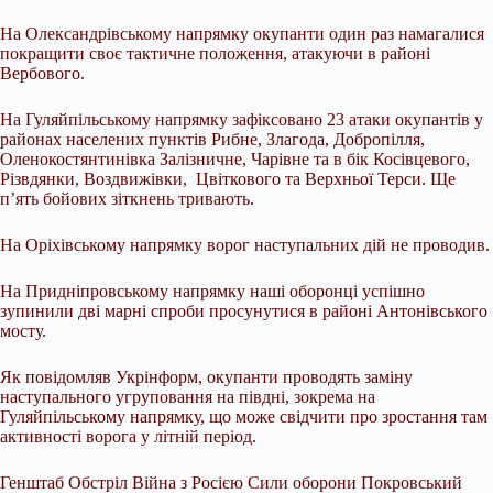
На Олександрівському напрямку окупанти один раз намагалися
покращити своє тактичне положення, атакуючи в районі
Вербового.
На Гуляйпільському напрямку зафіксовано 23 атаки окупантів у
районах населених пунктів Рибне, Злагода, Добропілля,
Оленокостянтинівка Залізничне, Чарівне та в бік Косівцевого,
Різвдянки, Воздвижівки, Цвіткового та Верхньої Терси. Ще
п’ять бойових зіткнень тривають.
На Оріхівському напрямку ворог наступальних дій не проводив.
На Придніпровському напрямку наші оборонці успішно
зупинили дві марні спроби просунутися в районі Антонівського
мосту.
Як повідомляв Укрінформ, окупанти проводять заміну
наступального угруповання на півдні, зокрема на
Гуляйпільському напрямку, що може свідчити про зростання там
активності ворога у літній період.
Генштаб Обстріл Війна з Росією Сили оборони Покровський