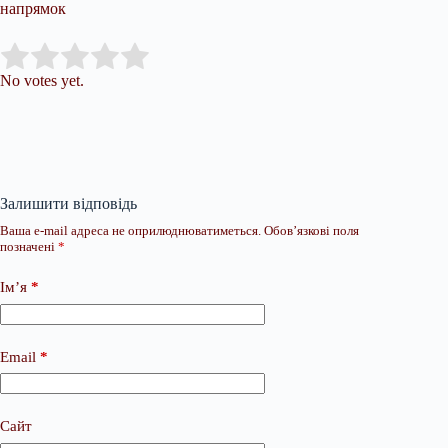
напрямок
Submit Rating
Rate this item:
No votes yet.
Залишити відповідь
Ваша e-mail адреса не оприлюднюватиметься.
Обов’язкові поля
позначені
*
Ім’я
*
Email
*
Сайт