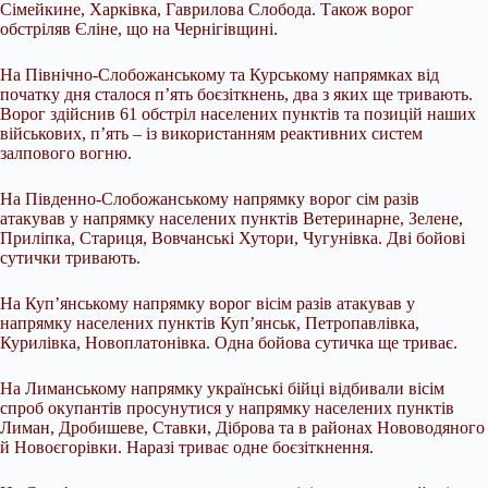
Сімейкине, Харківка, Гаврилова Слобода. Також ворог
обстріляв Єліне, що на Чернігівщині.
На Північно-Слобожанському та Курському напрямках від
початку дня сталося п’ять боєзіткнень, два з яких ще тривають.
Ворог здійснив 61 обстріл населених пунктів та позицій наших
військових, п’ять – із використанням реактивних систем
залпового вогню.
На Південно-Слобожанському напрямку ворог сім разів
атакував у напрямку населених пунктів Ветеринарне, Зелене,
Приліпка, Стариця, Вовчанські Хутори, Чугунівка. Дві бойові
сутички тривають.
На Куп’янському напрямку ворог вісім разів атакував у
напрямку населених пунктів Куп’янськ, Петропавлівка,
Курилівка, Новоплатонівка. Одна бойова сутичка ще триває.
На Лиманському напрямку українські бійці відбивали вісім
спроб окупантів просунутися у напрямку населених пунктів
Лиман, Дробишеве, Ставки, Діброва та в районах Нововодяного
й Новоєгорівки. Наразі триває одне боєзіткнення.