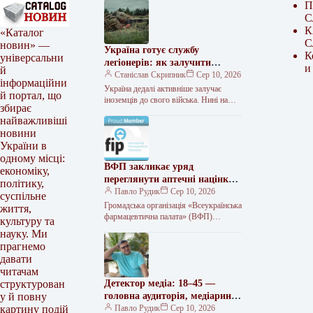
П
С
К
«Каталог
С
новин» —
Україна готує службу
К
універсальни
легіонерів: як залучити
и
й
іноземних військових
Станіслав Скрипник
Сер 10, 2026
інформаційни
Україна дедалі активніше залучає
й портал, що
іноземців до свого війська. Нині нашу
збирає
країну захищають 16 тис. бійців із
найважливіші
паспортами чужих держав. На…
новини
України в
одному місці:
ВФП закликає уряд
економіку,
переглянути аптечні націнки
політику,
під час війни
Павло Рудик
Сер 10, 2026
суспільне
Громадська організація «Всеукраїнська
життя,
фармацевтична палата» (ВФП)
культуру та
звернулася до Прем’єр-міністра
науку. Ми
України Сергія Корецького з
прагнемо
пропозиціями щодо забезпечення
давати
фінансової
читачам
Детектор медіа: 18–45 —
структурован
головна аудиторія, медіаринок
у й повну
— у фокусі інтересів
Павло Рудик
Сер 10, 2026
картину подій