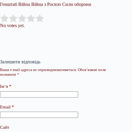
Генштаб Війна Війна з Росією Сили оборони
Submit Rating
Rate this item:
No votes yet.
Залишити відповідь
Ваша e-mail адреса не оприлюднюватиметься.
Обов’язкові поля
позначені
*
Ім’я
*
Email
*
Сайт