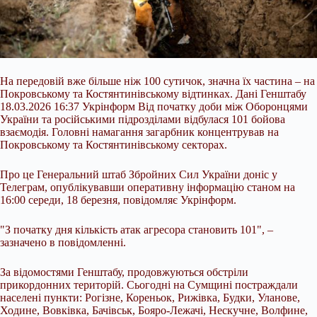
На передовій вже більше ніж 100 сутичок, значна їх частина – на
Покровському та Костянтинівському відтинках. Дані Генштабу
18.03.2026 16:37 Укрінформ Від початку доби між Оборонцями
України та російськими підрозділами відбулася 101 бойова
взаємодія. Головні намагання загарбник концентрував на
Покровському та Костянтинівському секторах.
Про це Генеральний штаб Збройних Сил України доніс у
Телеграм, опублікувавши оперативну інформацію станом на
16:00 середи, 18 березня, повідомляє Укрінформ.
"З початку дня кількість атак агресора становить 101", –
зазначено в повідомленні.
За відомостями Генштабу, продовжуються обстріли
прикордонних територій. Сьогодні на Сумщині постраждали
населені пункти: Рогізне, Кореньок, Рижівка, Будки, Уланове,
Ходине, Вовківка, Бачівськ, Бояро-Лежачі, Нескучне, Волфине,