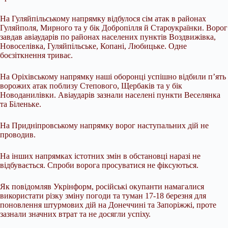
На Гуляйпільському напрямку відбулося сім атак в районах
Гуляйполя, Мирного та у бік Добропілля й Староукраїнки. Ворог
завдав авіаударів по районах населених пунктів Воздвижівка,
Новоселівка, Гуляйпільське, Копані, Любицьке. Одне
боєзіткнення триває.
На Оріхівському напрямку наші оборонці успішно відбили п’ять
ворожих атак поблизу Степового, Щербаків та у бік
Новоданилівки. Авіаударів зазнали населені пункти Веселянка
та Біленьке.
На Придніпровському напрямку ворог наступальних дій не
проводив.
На інших напрямках істотних змін в обстановці наразі не
відбувається. Спроби ворога просуватися не фіксуються.
Як повідомляв Укрінформ, російські окупанти намагалися
використати різку зміну погоди та туман 17-18 березня для
поновлення штурмових дій на Донеччині та Запоріжжі, проте
зазнали значних втрат та не досягли успіху.