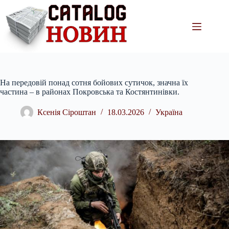
Перейти
до
вмісту
На передовій понад сотня бойових сутичок, значна їх
частина – в районах Покровська та Костянтинівки.
Ксенія Сіроштан
18.03.2026
Україна