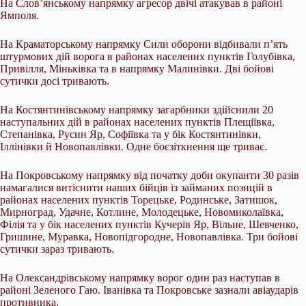
На Слов’янському напрямку агресор двічі атакував в районі
Ямполя.
На Краматорському напрямку Сили оборони відбивали п’ять
штурмових дій ворога в районах населених пунктів Голубівка,
Привілля, Міньківка та в напрямку Малинівки. Дві бойові
сутички досі тривають.
На Костянтинівському напрямку загарбники здійснили 20
наступальних дій в районах населених пунктів Плещіївка,
Степанівка, Русин Яр, Софіївка та у бік Костянтинівки,
Іллінівки й Новопавлівки. Одне боєзіткнення ще триває.
На Покровському напрямку від початку доби окупанти 30 разів
намагалися витіснити наших бійців із займаних позицій в
районах населених пунктів Торецьке, Родинське, Затишок,
Мирноград, Удачне, Котлине, Молодецьке, Новомиколаївка,
Філія та у бік населених пунктів Кучерів Яр, Вільне, Шевченко,
Гришине, Муравка, Новопідгородне, Новопавлівка. Три бойові
сутички зараз тривають.
На Олександрівському напрямку ворог один раз наступав в
районі Зеленого Гаю. Іванівка та Покровське зазнали авіаударів
противника.