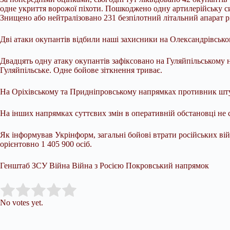
одне укриття ворожої піхоти. Пошкоджено одну артилерійську с
Знищено або нейтралізовано 231 безпілотний літальний апарат р
Дві атаки окупантів відбили наші захисники на Олександрівсько
Двадцять одну атаку окупантів зафіксовано на Гуляйпільському 
Гуляйпільське. Одне бойове зіткнення триває.
На Оріхівському та Придніпровському напрямках противник шт
На інших напрямках суттєвих змін в оперативній обстановці не 
Як інформував Укрінформ, загальні бойові втрати російських вій
орієнтовно 1 405 900 осіб.
Генштаб ЗСУ Війна Війна з Росією Покровський напрямок
Submit Rating
Rate this item:
No votes yet.