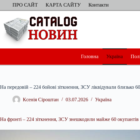
Перейти
ПРО САЙТ
КАРТА САЙТУ
Контакти
до
вмісту
Головна
Україна
Пол
На передовій – 224 бойові зіткнення, ЗСУ ліквідували близько 
Ксенія Сіроштан
03.07.2026
Україна
На фронті – 224 зіткнення, ЗСУ знешкодили майже 60 окупантів