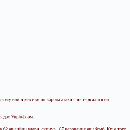
цьому найінтенсивніші ворожі атаки спостерігалися на
редає Укрінформ.
в 62 авіаційні удари, скинув 187 керованих авіабомб. Крім того,