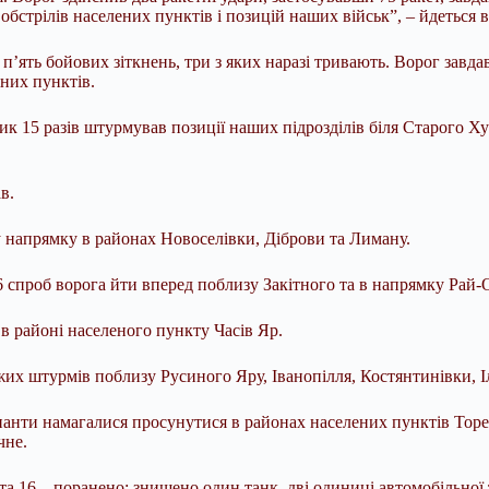
 обстрілів населених пунктів і позицій наших військ”, – йдеться 
ять бойових зіткнень, три з яких наразі тривають. Ворог завдав 
ених пунктів.
5 разів штурмував позиції наших підрозділів біля Старого Хуто
в.
у напрямку в районах Новоселівки, Діброви та Лиману.
проб ворога йти вперед поблизу Закітного та в напрямку Рай-О
 районі населеного пункту Часів Яр.
 штурмів поблизу Русиного Яру, Іванопілля, Костянтинівки, Ілл
анти намагалися просунутися в районах населених пунктів Торец
чне.
 та 16 – поранено; знищено один танк, дві одиниці автомобільної