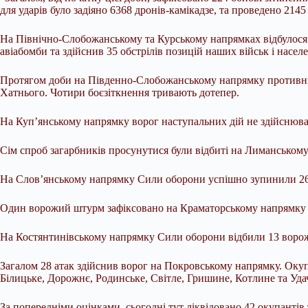
для ударів було задіяно 6368 дронів-камікадзе, та проведено 2145
На Північно-Слобожанському та Курському напрямках відбулося п’
авіабомби та здійснив 35 обстрілів позицій наших військ і насел
Протягом доби на Південно-Слобожанському напрямку противник 1
Хатнього. Чотири боєзіткнення тривають дотепер.
На Куп’янському напрямку ворог наступальних дій не здійснюва
Сім спроб загарбників просунутися були відбиті на Лиманськом
На Слов’янському напрямку Сили оборони успішно зупинили 26 с
Один ворожий штурм зафіксовано на Краматорському напрямку в
На Костянтинівському напрямку Сили оборони відбили 13 ворожих
Загалом 28 атак здійснив ворог на Покровському напрямку. Окуп
Білицьке, Дорожнє, Родинське, Світле, Гришине, Котлине та Уда
За попередніми оцінками, сьогодні тут ліквідовано 42 окупантів