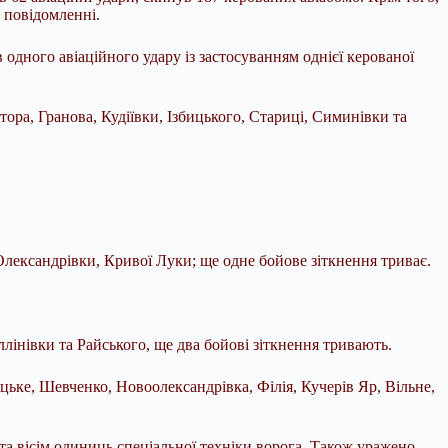
в повідомленні.
одного авіаційного удару із застосуванням однієї керованої
ра, Гранова, Кудіївки, Ізбицького, Стариці, Симинівки та
лександрівки, Кривої Луки; ще одне бойове зіткнення триває.
інівки та Райського, ще два бойові зіткнення тривають.
ьке, Шевченко, Новоолександрівка, Філія, Кучерів Яр, Вільне,
 та вісім одиниць спеціальної техніки ворога. Також уражено