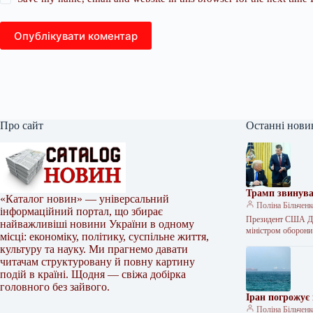
Опублікувати коментар
Про сайт
Останні нови
Трамп звинува
«Каталог новин» — універсальний
Поліна Більчен
інформаційний портал, що збирає
Президент США Дон
найважливіші новини України в одному
міністром оборон
місці: економіку, політику, суспільне життя,
культуру та науку. Ми прагнемо давати
читачам структуровану й повну картину
подій в країні. Щодня — свіжа добірка
головного без зайвого.
Іран погрожує
Поліна Більчен