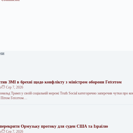
ни
тив ЗМІ в брехні щодо конфлікту з міністром оборони Геґсетом
ко
Сер 7, 2026
альд Трамп у своїй соціальній мережі Truth Social категорично заперечив чутки про ко
и Пітом Геґсетом…
 перекрити Ормузьку протоку для суден США та Ізраїлю
ко
Сер 7, 2026