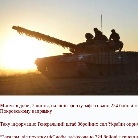
Минулої доби, 2 липня, на лінії фронту зафіксовано 224 бойові 
Покровському напрямку.
Таку інформацію Генеральний штаб Збройних сил України оприлю
“Загалом, від початку цієї доби,
зафіксовано 224 бойові зіткнення