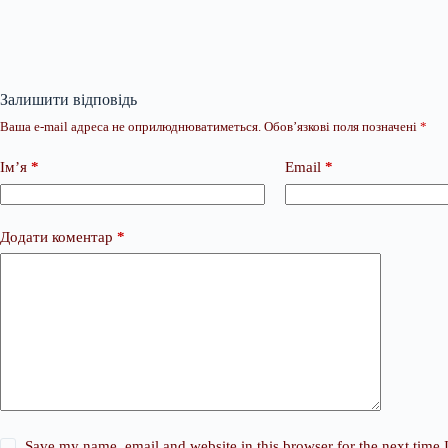
Залишити відповідь
Ваша e-mail адреса не оприлюднюватиметься.
Обов’язкові поля позначені
*
Ім’я
*
Email
*
Додати коментар
*
Save my name, email and website in this browser for the next time