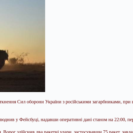
зіткнення Сил оборони України з російськими загарбниками, при 
днив у Фейсбуці, надавши оперативні дані станом на 22:00, пе
. Ворог здійснив два ракетні удари, застосувавши 75 ракет, завда