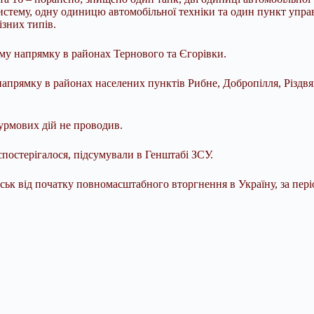
истему, одну одиницю автомобільної техніки та один пункт упр
ізних типів.
му напрямку в районах Тернового та Єгорівки.
напрямку в районах населених пунктів Рибне, Добропілля, Різдвя
урмових дій не проводив.
спостерігалося, підсумували в Генштабі ЗСУ.
ськ від початку повномасштабного вторгнення в Україну, за періо