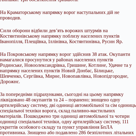
На Краматорському напрямку ворог наступальних дій не
проводив.
Сили оборони відбили дев’ять ворожих штурмів на
Костянтинівському напрямку поблизу населених пунктів
Іванопілля, Плещіївка, Іллінівка, Костянтинівка, Русин Яр.
На Покровському напрямку ворог здійснив 38 атак. Окупанти
намагалися просунутися у районах населених пунктів
Родинське, Новоолександрівка, Гришине, Котлине, Удачне та у
напрямку населених пунктів Новий Донбас, Білицьке,
Шевченко, Сергіївка, Мирне, Новопавлівка, Новопідгородне,
Дорожнє.
За попередніми підрахунками, сьогодні на цьому напрямку
ліквідовано 48 окупантів та 24 – поранено; знищено одну
артилерійську систему, дві одиниці автомобільної та сім одиниць
спеціальної техніки ворога, склад паливно-мастильних
матеріалів. Пошкоджено три одиниці автомобільної та чотири
одиниці спеціальної техніки, одну артилерійську систему, 111
укриттів особового складу та пункт управління БпЛА
противника. Знищено або подавлено 286 безпілотних літальних