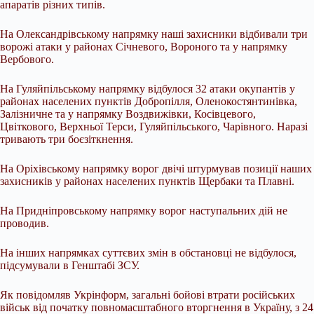
апаратів різних типів.
На Олександрівському напрямку наші захисники відбивали три
ворожі атаки у районах Січневого, Вороного та у напрямку
Вербового.
На Гуляйпільському напрямку відбулося 32 атаки окупантів у
районах населених пунктів Добропілля, Оленокостянтинівка,
Залізничне та у напрямку Воздвижівки, Косівцевого,
Цвіткового, Верхньої Терси, Гуляйпільського, Чарівного. Наразі
тривають три боєзіткнення.
На Оріхівському напрямку ворог двічі штурмував позиції наших
захисників у районах населених пунктів Щербаки та Плавні.
На Придніпровському напрямку ворог наступальних дій не
проводив.
На інших напрямках суттєвих змін в обстановці не відбулося,
підсумували в Генштабі ЗСУ.
Як повідомляв Укрінформ, загальні бойові втрати російських
військ від початку повномасштабного вторгнення в Україну, з 24