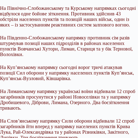
На Північно-Слобожанському та Курському напрямках сьогодні
відбулося одне бойове зіткнення. Противник здійснив 43
обстріли населених пунктів та позицій наших військ, один із
яких – із застосуванням реактивних систем залпового вогню.
На Південно-Слобожанському напрямку противник сім разів
штурмував позиції наших підрозділів в районах населених
пунктів Вовчанські Хутори, Лиман, Стариця та у бік Тернової,
Волохівки.
На Куп’янському напрямку сьогодні ворог тричі атакував
позиції Сил оборони у напрямку населених пунктів Куп’янськ,
Куп’янськ-Вузловий, Ківшарівка.
На Лиманському напрямку українські воїни відбивали 12 спроб
загарбників просунутися у районі Новоселівки та у напрямку
Дробишевого, Діброви, Лимана, Озерного. Два боєзіткнення
тривають.
На Слов’янському напрямку Сили оборони відбивали 12 спроб
загарбників йти вперед у напрямку населених пунктів Крива
Лука, Рай-Олександрівка та у районах Різниківки, Закітного,
Липівки. Три боєзіткнення тривають.