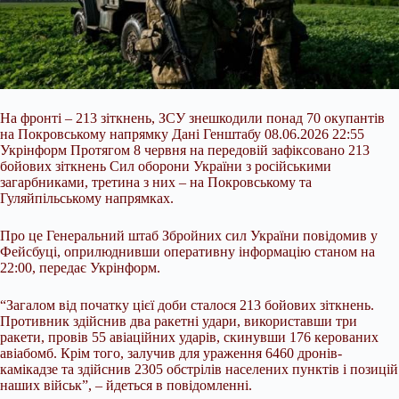
На фронті – 213 зіткнень, ЗСУ знешкодили понад 70 окупантів
на Покровському напрямку Дані Генштабу 08.06.2026 22:55
Укрінформ Протягом 8 червня на передовій зафіксовано 213
бойових зіткнень
Сил оборони України з російськими
загарбниками, третина з них – на Покровському та
Гуляйпільському напрямках.
Про це Генеральний штаб Збройних сил України повідомив у
Фейсбуці, оприлюднивши оперативну інформацію станом на
22:00, передає Укрінформ.
“Загалом від початку цієї доби сталося 213 бойових зіткнень.
Противник здійснив два ракетні удари, використавши три
ракети, провів 55 авіаційних ударів, скинувши 176 керованих
авіабомб. Крім того, залучив для ураження 6460 дронів-
камікадзе та здійснив 2305 обстрілів населених пунктів і позицій
наших військ”, – йдеться в повідомленні.