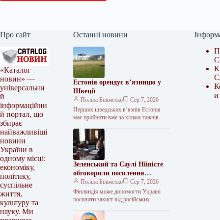
Про сайт
Останні новини
Інформ
П
С
К
«Каталог
С
новин» —
Естонія орендує в’язницю у
К
універсальни
Швеції
и
й
Поліна Більченко
Сер 7, 2026
інформаційни
Перших шведських в’язнів Естонія
й портал, що
має прийняти вже за кілька тижнів.
збирає
Естонія та Швеція підписали
найважливіші
меморандум про оренду Тартуської
новини
в’язниці. Документ…
України в
одному місці:
Зеленський та Саулі Нііністе
економіку,
обговорили посилення
політику,
української ППО та
Поліна Більченко
Сер 7, 2026
суспільне
постачання ракет
Фінляндія може допомогти Україні
життя,
посилити захист від російських
культуру та
балістичних атак. <img src="/wp-
науку. Ми
content/uploads/2026/08/efedc0db829cb5