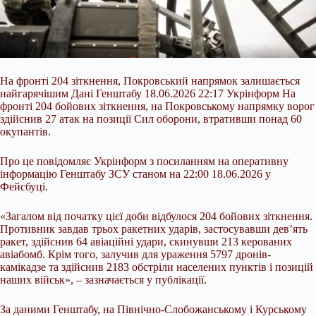
На фронті 204 зіткнення, Покровський напрямок залишається
найгарячішим Дані Генштабу 18.06.2026 22:17 Укрінформ На
фронті 204 бойових зіткнення, на Покровському напрямку ворог
здійснив 27 атак на позиції Сил оборони, втративши понад 60
окупантів.
Про це повідомляє Укрінформ з посиланням на оперативну
інформацію Генштабу ЗСУ станом на 22:00 18.06.2026 у
Фейсбуці.
«Загалом від початку цієї доби відбулося 204 бойових зіткнення.
Противник завдав трьох ракетних ударів, застосувавши
дев’ять
ракет, здійснив 64 авіаційні удари, скинувши 213 керованих
авіабомб. Крім того, залучив для ураження 5797 дронів-
камікадзе та здійснив 2183 обстріли населених пунктів і позицій
наших військ», – зазначається у публікації.
За даними Генштабу, на Північно-Слобожанському і Курському