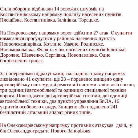
Сили оборони відбивали 14 ворожих штурмів на
Костянтинівському напрямку поблизу населених пунктів
Плещіївка, Костянтинівка, Іллінівка, Торецьке.
На Покровському напрямку ворог здійснив 27 атак. Окупанти
намагалися просунутися у районах населених пунктів
Новоолександрівка, Котлине, Удачне, Родинське,
Новомиколаївка, Філія та у бік населених пунктів Білицьке,
Дорожнє, Шевченко, Сергіївка, Новопавлівка. Одне
боєзіткнення триває.
За попередніми підрахунками, сьогодні на цьому напрямку
ліквідовано 41 окупанта, ще 23 – поранено; знищено одну
артилерійську систему, дві реактивні системи залпового вогню,
три одиниці автомобільної та одиницю спеціальної техніки
ворога. Пошкоджено дві артилерійські системи, дві одиниці
автомобільної техніки, два пункти управління БпЛА, 16
укриттів особового складу. Знищено або подавлено 241
безпілотний літальний апарат різних типів.
На Олександрівському напрямку противник атакував двічі, у
бік Олександрограда та Нового Запоріжжя.