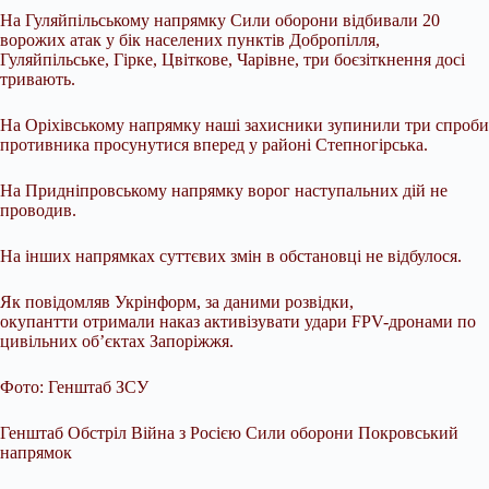
На Гуляйпільському напрямку Сили оборони відбивали 20
ворожих атак у бік населених пунктів Добропілля,
Гуляйпільське, Гірке, Цвіткове, Чарівне, три боєзіткнення досі
тривають.
На Оріхівському напрямку наші захисники зупинили три спроби
противника просунутися вперед у районі Степногірська.
На Придніпровському напрямку ворог наступальних дій не
проводив.
На інших напрямках суттєвих змін в обстановці не відбулося.
Як повідомляв Укрінформ, за даними розвідки,
окупантти отримали наказ активізувати удари FPV-дронами по
цивільних об’єктах Запоріжжя.
Фото: Генштаб ЗСУ
Генштаб Обстріл Війна з Росією Сили оборони Покровський
напрямок