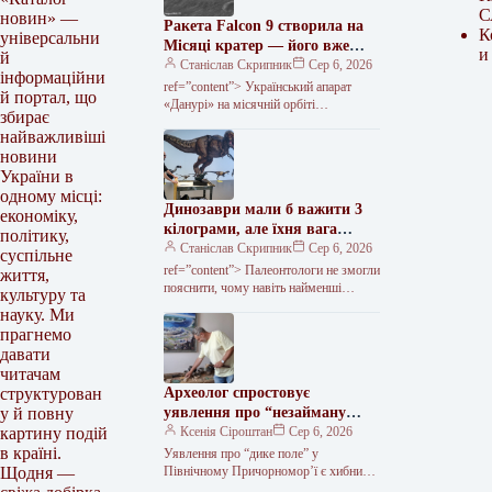
С
новин» —
Ракета Falcon 9 створила на
К
універсальни
Місяці кратер — його вже
и
й
зафіксували з орбіти
Станіслав Скрипник
Сер 6, 2026
інформаційни
ref=”content”> Український апарат
й портал, що
«Данурі» на місячній орбіті
збирає
сфотографував кратер у падінні
найважливіші
другого ступеня ракети Falcon 9 на
новини
поверхню супутника. Апарат…
України в
одному місці:
Динозаври мали б важити 3
економіку,
кілограми, але їхня вага
політику,
сягала тонни. Винними в
Станіслав Скрипник
Сер 6, 2026
суспільне
цьому визнали ссавців –
ref=”content”> Палеонтологи не змогли
життя,
nauka.ua | Наука українською
пояснити, чому навiть найменшi
культуру та
динозаври значно бiльше за своєчних
науку. Ми
родичiв птахів. Згiдно з моделлю, що
прагнемо
розрахована…
давати
читачам
Археолог спростовує
структурован
уявлення про “незайману
у й повну
землю” в Північному
Ксенія Сіроштан
Сер 6, 2026
картину подій
Причорномор’ї
в країні.
Уявлення про “дике поле” у
Північному Причорномор’ї є хибним
Щодня —
трактуванням дійсності, оскільки ця