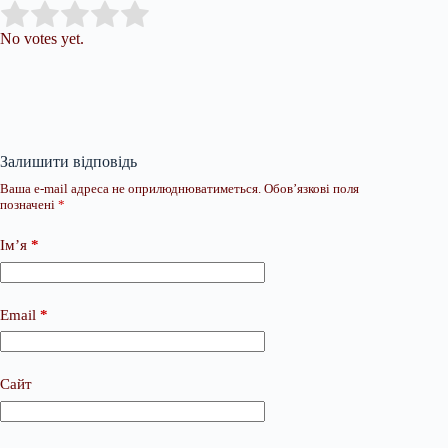
Submit Rating
Rate this item:
No votes yet.
Залишити відповідь
Ваша e-mail адреса не оприлюднюватиметься.
Обов’язкові поля
позначені
*
Ім’я
*
Email
*
Сайт