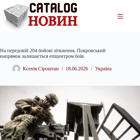
Перейти
до
вмісту
На передовій 204 бойові зіткнення, Покровський
напрямок залишається епіцентром боїв.
Ксенія Сіроштан
18.06.2026
Україна