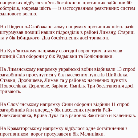
напрямках відбулося п’ять боєзіткнень противник здійснив 60
обстрілів, зокрема шість — із застосуванням реактивних систем
залпового вогню.
На Південно-Слобожанському напрямку противник шість разів
штурмував позиції наших підрозділів в районі Лиману, Стариці
та у бік Ізбицького. Два боєзіткнення досі тривають.
На Куп’янському напрямку сьогодні ворог тричі атакував
позиції Сил оборони у бік Радьківки та Колісниківки.
На Лиманському напрямку українські воїни відбивали 13 спроб
загарбників просунутися у бік населених пунктів Шийківка,
Ставки, Дробишеве, Лиман та у районах населених пунктів
Новоселівка, Дерилове, Зарічне, Ямпіль. Три боєзіткнення досі
тривають.
На Слов’янському напрямку Сили оборони відбили 11 спроб
загарбників йти вперед у бік населених пунктів Рай-
Олександрівка, Крива Лука та в районах Закітного й Калеників.
На Краматорському напрямку відбулося одне боєзіткнення з
противником, ворог просувався в бік Малинівки.