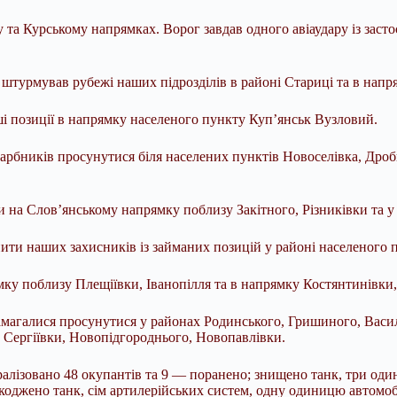
а Курському напрямках. Ворог завдав одного авіаудару із застос
турмував рубежі наших підрозділів в районі Стариці та в напр
ші позиції в напрямку населеного пункту Куп’янськ Вузловий.
гарбників просунутися біля населених пунктів Новоселівка, Дро
на Слов’янському напрямку поблизу Закітного, Різниківки та у 
ити наших захисників із займаних позицій у районі населеного 
ку поблизу Плещіївки, Іванопілля та в напрямку Костянтинівки,
магалися просунутися у районах Родинського, Гришиного, Василі
Сергіївки, Новопідгороднього, Новопавлівки.
лізовано 48 окупантів та 9 — поранено; знищено танк, три одини
оджено танк, сім артилерійських систем, одну одиницю автомобіл