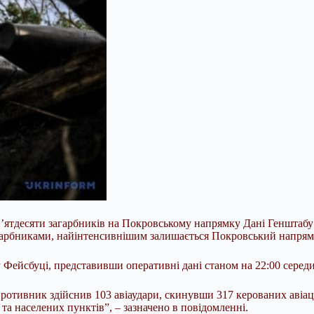
п’ятдесяти загарбників на Покровському напрямку Дані Генштабу
гарбниками, найінтенсивнішим залишається Покровський напрямо
Фейсбуці, представивши оперативні дані станом на 22:00 середи
 Противник здійснив 103 авіаудари, скинувши 317 керованих авіа
та населених пунктів”, – зазначено в повідомленні.