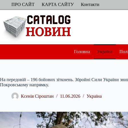
Перейти
ПРО САЙТ
КАРТА САЙТУ
Контакти
до
вмісту
Головна
Україна
Пол
На передовій – 196 бойових зіткнень. Збройні Сили України зни
Покровському напрямку.
Ксенія Сіроштан
11.06.2026
Україна