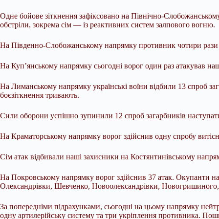
Одне бойове зіткнення зафіксовано на Північно-Слобожанському т
обстріли, зокрема сім — із реактивних систем залпового вогню.
На Південно-Слобожанському напрямку противник чотири рази ш
На Куп’янському напрямку сьогодні ворог один раз атакував на
На Лиманському напрямку українські воїни відбили 13 спроб за
боєзіткнення тривають.
Сили оборони успішно зупинили 12 спроб загарбників наступати 
На Краматорському напрямку ворог здійснив одну спробу витісн
Сім атак відбивали наші захисники на Костянтинівському напрям
На Покровському напрямку ворог здійснив 37 атак. Окупанти на
Олександрівки, Шевченко, Новоолександрівки, Новогришиного, 
За попередніми підрахунками, сьогодні на цьому напрямку нейтра
одну артилерійську систему та три укріплення противника. Пошк