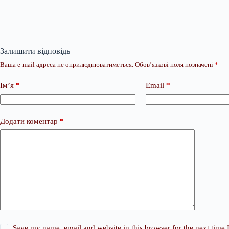
Залишити відповідь
Ваша e-mail адреса не оприлюднюватиметься.
Обов’язкові поля позначені
*
Ім’я
*
Email
*
Додати коментар
*
Save my name, email and website in this browser for the next time