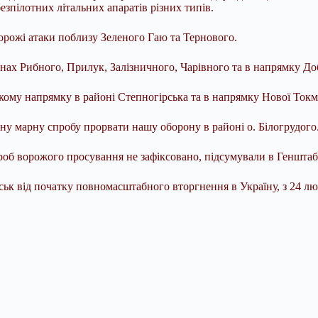
зпілотних літальних апаратів різних типів.
рожі атаки поблизу Зеленого Гаю та Тернового.
онах Рибного, Прилук, Залізничного, Чарівного та в напрямку До
кому напрямку в районі Степногірська та в напрямку Нової Токм
у марну спробу прорвати нашу оборону в районі о. Білогрудого
проб ворожого просування не зафіксовано, підсумували в Генштаб
ськ від початку повномасштабного вторгнення в Україну, з 24 лют