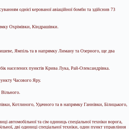
уванням однієї керованої авіаційної бомби та здійснив 73
ямку Охрімівки, Кіндрашівки.
бишеве, Ямпіль та в напрямку Лиману та Озерного, ще два
бік населених пунктів Крива Лука, Рай-Олександрівка.
пункту Часового Яру.
 Вільного.
вки, Котлиного, Удачного та в напрямку Ганнівки, Білицького,
ці автомобільної та сім одиниць спеціальної техніки ворога,
ьної, дві одиниці спеціальної техніки, один пункт управління