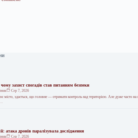
ни
 чому захист спогадів став питанням безпеки
пник
Сер 7, 2026
ює місто, здається, що головне — отримати контроль над територією. Але дуже часто на
:…
мії: атака дронів паралізувала дослідження
пник
Сер 7, 2026