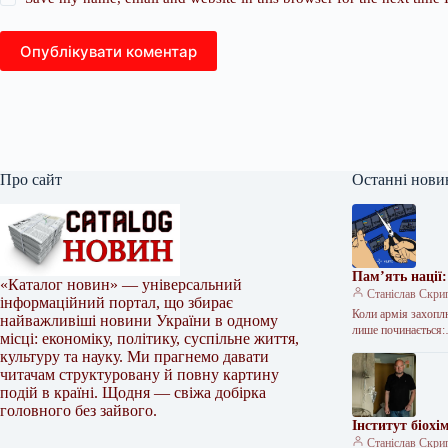
Опублікувати коментар
Про сайт
Останні нови
Пам’ять нації:
«Каталог новин» — універсальний
Станіслав Скри
інформаційний портал, що збирає
Коли армія захопл
найважливіші новини України в одному
лише починається
місці: економіку, політику, суспільне життя,
культуру та науку. Ми прагнемо давати
читачам структуровану й повну картину
подій в країні. Щодня — свіжа добірка
головного без зайвого.
Інститут біохі
Станіслав Скри