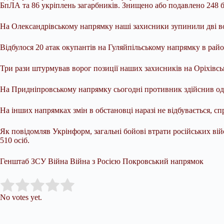
БпЛА та 86 укріплень загарбників. Знищено або подавлено 248 бе
На Олександрівському напрямку наші захисники зупинили дві во
Відбулося 20 атак окупантів на Гуляйпільському напрямку в рай
Три рази штурмував ворог позиції наших захисників на Оріхівсь
На Придніпровському напрямку сьогодні противник здійснив одн
На інших напрямках змін в обстановці наразі не відбувається, с
Як повідомляв Укрінформ, загальні бойові втрати російських вій
510 осіб.
Генштаб ЗСУ Війна Війна з Росією Покровський напрямок
Submit Rating
Rate this item:
No votes yet.