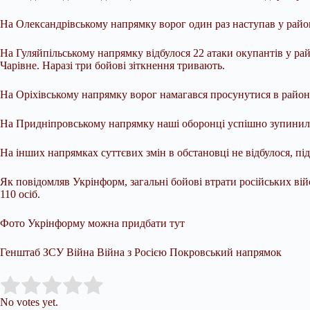
На Олександрівському напрямку ворог один раз наступав у райо
На Гуляйпільському напрямку відбулося 22 атаки окупантів у рай
Чарівне. Наразі три бойові зіткнення тривають.
На Оріхівському напрямку ворог намагався просунутися в район
На Придніпровському напрямку наші оборонці успішно зупинили
На інших напрямках суттєвих змін в обстановці не відбулося, пі
Як повідомляв Укрінформ, загальні бойові втрати російських вій
110 осіб.
Фото Укрінформу можна придбати тут
Генштаб ЗСУ Війна Війна з Росією Покровський напрямок
Submit Rating
Rate this item:
No votes yet.