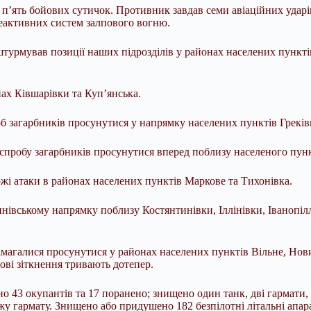
’ять бойових сутичок. Противник завдав семи авіаційних ударів
 реактивних систем залпового вогню.
урмував позиції наших підрозділів у районах населених пункті
нах Ківшарівки та Куп’янська.
б загарбників просунутися у напрямку населених пунктів Греків
робу загарбників просунутися вперед поблизу населеного пунк
і атаки в районах населених пунктів Маркове та Тихонівка.
івському напрямку поблизу Костянтинівки, Іллінівки, Іванопілл
магалися просунутися у районах населених пунктів Вільне, Нов
ові зіткнення тривають дотепер.
о 43 окупантів та 17 поранено; знищено один танк, дві гармати, 
у гармату. Знищено або придушено 182 безпілотні літальні апара