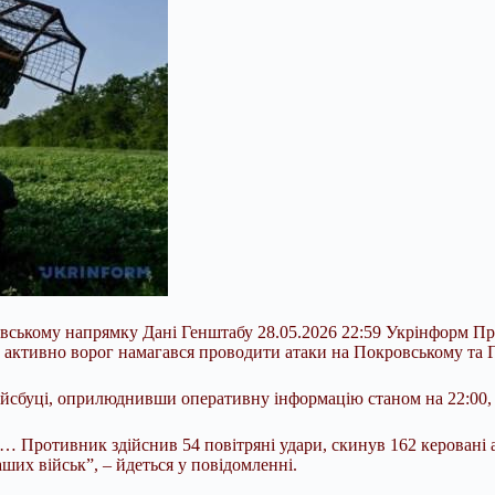
овському напрямку Дані Генштабу 28.05.2026 22:59 Укрінформ Про
 активно ворог намагався проводити атаки на Покровському та 
йсбуці, оприлюднивши оперативну інформацію станом на 22:00,
… Противник здійснив 54 повітряні удари, скинув 162 керовані а
аших військ”, – йдеться у повідомленні.