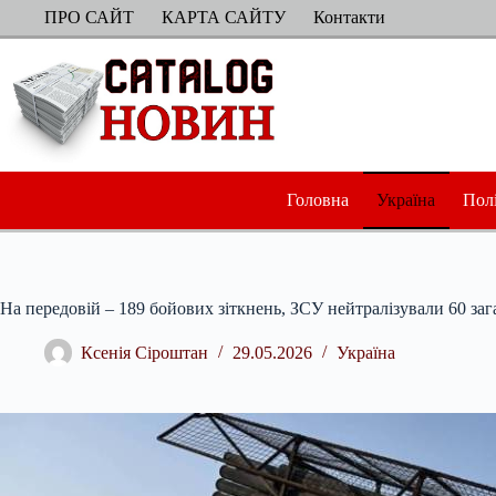
Перейти
ПРО САЙТ
КАРТА САЙТУ
Контакти
до
вмісту
Головна
Україна
Пол
На передовій – 189 бойових зіткнень, ЗСУ нейтралізували 60 з
Ксенія Сіроштан
29.05.2026
Україна