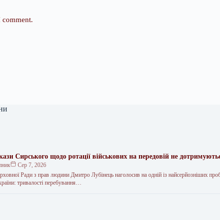
 I comment.
ни
кази Сирського щодо ротації військових на передовій не дотримують
пник
Сер 7, 2026
ховної Ради з прав людини Дмитро Лубінець наголосив на одній із найсерйозніших про
раїни: тривалості перебування…