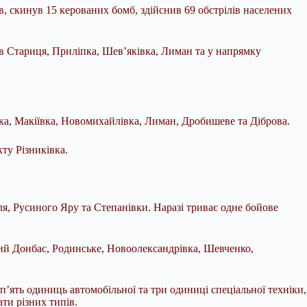
, скинув 15 керованих бомб, здійснив 69 обстрілів населених
в Стариця, Приліпка, Шев’яківка, Лиман та у напрямку
ка, Макіївка, Новомихайлівка, Лиман, Дробишеве та Діброва.
ту Різниківка.
я, Русиного Яру та Степанівки. Наразі триває одне бойове
ий Донбас, Родинське, Новоолександрівка, Шевченко,
п’ять одиниць автомобільної та три одиниці спеціальної техніки,
ти різних типів.