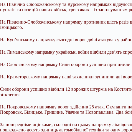
На Північно-Слобожанському та Курському напрямках відбулося п
пунктів та позицій наших військ, три з яких – із застосуванням
На Південно-Слобожанському напрямку противник шість разів шт
Ізбицького.
На Куп’янському напрямку сьогодні ворог двічі атакував у райо
На Лиманському напрямку українські воїни відбили дев’ять спро
На Слов’янському напрямку Сили оборони успішно припинили сп
На Краматорському напрямку наші захисники зупинили дві ворож
Сили оборони успішно відбили 12 ворожих штурмів на Костянтин
зіткнення.
На Покровському напрямку ворог здійснив 25 атак. Окупанти на
Покровськ, Білицьке, Гришине, Удачне та Новопавлівка. Два бой
За попередніми оцінками, сьогодні на цьому напрямку ліквідован
пошкоджено десять одиниць автомобільної техніки та одну ворож