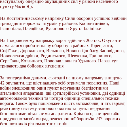
наступальну операцію окупаційних сил у районі населеного
пункту Часів Яр.
На Костянтинівському напрямку Сили оборони успішно відбили
тринадцять ворожих штурмів у районах Костянтинівки,
Іванопілля, Плещіївки, Русинового Яру та Іллінівки.
На Покровському напрямку ворог здійснив 26 атак. Окупанти
намагалися пробити нашу оборону в районах Торецького,
Софіївки, Дорожнього, Вільного, Нового Донбасу, Заповідного,
Новоолександрівки, Родинського, Шевченка, Гришиного,
Сергіївки, Котлиного, Новопавлівки та Удачного. Наразі тут
тривають два бойових зіткнення.
За попередніми даними, сьогодні на цьому напрямку знищено
42 окупанти, ще шістнадцять осіб отримали поранення. Наші
воїни знешкодили один пункт керування безпілотними
літальними апаратами, дві артилерійські установки, дві одиниці
автомобільної техніки та чотири одиниці спеціальної техніки
ворога. Також було пошкоджено шість автомобілів, п’ять гармат,
реактивну систему залпового вогню та пункт керування
безпілотними літальними апаратами. Крім того, знищено або
придушено засобами радіоелектронної боротьби 237 ворожих
безпілотників різноманітних типів.