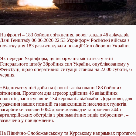
На фронті – 183 бойових зіткнення, ворог завдав 46 авіаударів
Дані Генштабу 06.06.2026 22:53 Укрінформ Російські війська з
початку дня 183 рази атакували позиції Сил оборони України.
Як передає Укрінформ, ця інформація міститься у звіті
Генерального штабу Збройних сил України, опублікованому у
Фейсбуці, щодо оперативної ситуації станом на 22:00 суботи, 6
червня.
«Від початку цієї доби на фронті зафіксовано 183 бойових
зіткнення. Протягом дня агресор здійснив 46 авіаційних
нальотів,
застосувавши 134 керовані авіабомби. Додатково, для
ураження наших позицій та навколишніх населених пунктів,
загарбники задіяли 6064 дрони-камікадзе та провели 2445
артилерійських обстрілів з різноманітних видів озброєння», –
зазначено у повідомленні.
На Північно-Слобожанському та Курському напрямках протягом