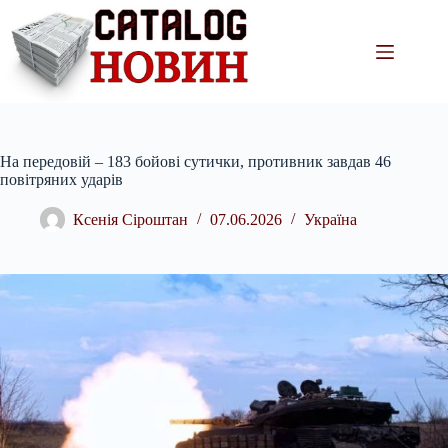
Перейти
до
вмісту
На передовій – 183 бойові сутички, противник завдав 46
повітряних ударів
Ксенія Сіроштан
07.06.2026
Україна