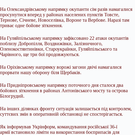
На Олександрівському напрямку окупанти сім разів намагалися
просунутися вперед у районах населених пунктів Товсте,
Тернове, Січневе, Новоселівка, Вороне та Вербове. Наразі там
триває одне бойове зіткнення.
На Гуляйпільському напрямку зафіксовано 22 атаки окупантів
поблизу Добропілля, Воздвижівки, Залізничного,
Оленокостянтинівки, Староукраїнки, Гуляйпільського та
Чарівного, ще три бої продовжуються.
На Оріхівському напрямку ворожі загони двічі намагалися
прорвати нашу оборону біля Щербаків.
На Придніпровському напрямку поточного дня сталося два
бойових зіткнення в районах Антонівського мосту та острова
Білогрудий.
На інших ділянках фронту ситуація залишається під контролем,
суттєвих змін в оперативній обстановці не спостерігається.
Як інформував Укрінформ, командування російської 36-ї
армії встановило ліміти на використання боєприпасів для