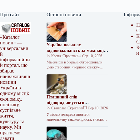
Про сайт
Останні новини
Інформ
П
С
К
«Каталог
С
новин» —
Україна посилює
К
універсальни
відповідальність за махінації з
и
й
безготівковими платежами
Ксенія Сіроштан
Сер 10, 2026
інформаційни
Майже рік в Україні обговорювали
й портал, що
ідею створення «чорного списку»
збирає
фізичних осіб, через банківські картки
найважливіші
яких відмивають гроші. Тепер же за…
новини
України в
одному місці:
Пташиний спів
економіку,
підпорядковується
політику,
математиці людської мови
Станіслав Скрипник
Сер 10, 2026
суспільне
У піснях амадинів виявили
життя,
математичну закономірність, властиву
культуру та
людському мовленню. У їхній
науку. Ми
комунікації також знайшли ознаки
прагнемо
підпорядкування закону. Гіпфа —
давати