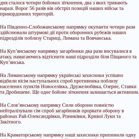
дня сталося чотири бойових зіткнення, два з яких тривають
наразі. Ворог 56 разів вів обстріл позицій наших військ та
прикордонних територій.
На Південно-Слобожанському напрямку окупанти чотири рази
здійснювали штурмові дії проти оборонних рубежів наших
підрозділів поблизу Стариці, Лимана та Вовчанська.
На Куп’янському напрямку загарбники два рази висувалися в
атаку, намагаючись відтіснити наші підрозділи біля Піщаного та
Куп’янська.
На Лиманському напрямку українські захисники успішно
відбили вісім наступальних спроб противника поблизу
населених пунктів Новоселівка, Дружелюбівка, Озерне, Ставки
та Дробишеве. Ще одне бойове зіткнення залишається активним.
На Слов’янському напрямку Сили оборони повністю
нейтралізували сім спроб загарбників прорвати оборону в
районах Рай-Олександрівки, Різниківки, Кривої Луки та
Закітного.
На Краматорському напрямку наші захисники припинили одну