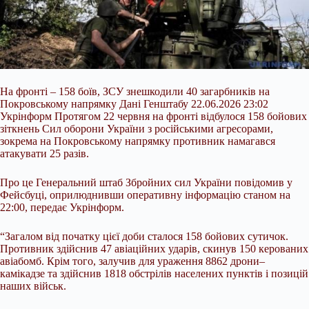
На фронті – 158 боїв, ЗСУ знешкодили 40 загарбників на
Покровському напрямку Дані Генштабу 22.06.2026 23:02
Укрінформ Протягом 22 червня на фронті відбулося 158 бойових
зіткнень Сил оборони України з російськими агресорами,
зокрема на Покровському напрямку противник намагався
атакувати 25 разів.
Про це Генеральний штаб Збройних сил України повідомив у
Фейсбуці, оприлюднивши оперативну інформацію станом на
22:00, передає Укрінформ.
“Загалом від початку цієї доби сталося 158 бойових сутичок.
Противник здійснив 47 авіаційних ударів, скинув 150 керованих
авіабомб. Крім того, залучив для ураження 8862 дрони–
камікадзе та здійснив 1818 обстрілів населених пунктів і позицій
наших військ.