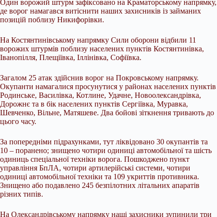
Один ворожий штурм зафіксовано на Краматорському напрямку,
де ворог намагався витіснити наших захисників із займаних
позицій поблизу Никифорівки.
На Костянтинівському напрямку Сили оборони відбили 11
ворожих штурмів поблизу населених пунктів Костянтинівка,
Іванопілля, Плещіївка, Іллінівка, Софіївка.
Загалом 25 атак здійснив ворог на Покровському напрямку.
Окупанти намагалися просунутися у районах населених пунктів
Родинське, Василівка, Котлине, Удачне, Новоолександрівка,
Дорожнє та в бік населених пунктів Сергіївка, Муравка,
Шевченко, Вільне, Матяшеве. Два бойові зіткнення тривають до
цього часу.
За попередніми підрахунками, тут ліквідовано 30 окупантів та
10 – поранено; знищено чотири одиниці автомобільної та шість
одиниць спеціальної техніки ворога. Пошкоджено пункт
управління БпЛА, чотири артилерійські системи, чотири
одиниці автомобільної техніки та 109 укриттів противника.
Знищено або подавлено 245 безпілотних літальних апаратів
різних типів.
На Олександрівському напрямку наші захисники зупинили три