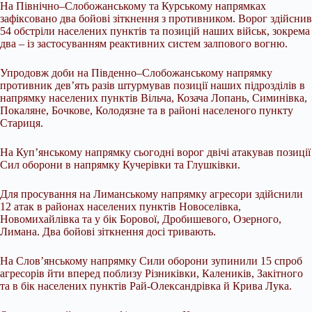
На Північно–Слобожанському та Курському напрямках
зафіксовано два бойові зіткнення з противником. Ворог здійснив
54 обстріли населених пунктів та позицій наших військ, зокрема
два – із застосуванням реактивних систем залпового вогню.
Упродовж доби на Південно–Слобожанському напрямку
противник дев’ять разів штурмував позиції наших підрозділів в
напрямку населених пунктів Вільча, Козача Лопань, Симинівка,
Покаляне, Бочкове, Колодязне та в районі населеного пункту
Стариця.
На Куп’янському напрямку сьогодні ворог двічі атакував позиції
Сил оборони в напрямку Кучерівки та Глушківки.
Для просування на Лиманському напрямку агресори здійснили
12 атак в районах населених пунктів Новоселівка,
Новомихайлівка та у бік Борової, Дробишевого, Озерного,
Лимана. Два бойові зіткнення досі тривають.
На Слов’янському напрямку Сили оборони зупинили 15 спроб
агресорів йти вперед поблизу Різниківки, Калеників, Закітного
та в бік населених пунктів Рай-Олександрівка й Крива Лука.