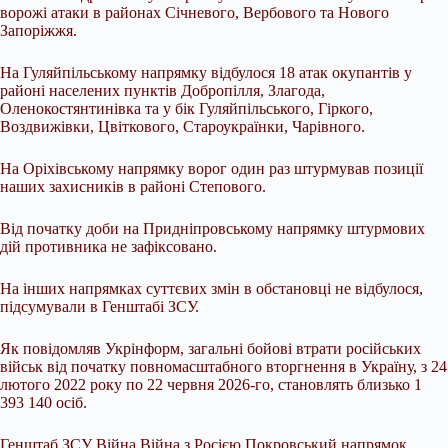
ворожі атаки в районах Січневого, Вербового та Нового
Запоріжжя.
На Гуляйпільському напрямку відбулося 18 атак окупантів у
районі населених пунктів Добропілля, Злагода,
Оленокостянтинівка та у бік Гуляйпільського, Гіркого,
Воздвижівки, Цвіткового, Староукраїнки, Чарівного.
На Оріхівському напрямку ворог один раз штурмував позиції
наших захисників в районі Степового.
Від початку доби на Придніпровському напрямку штурмових
дій противника не зафіксовано.
На інших напрямках суттєвих змін в обстановці не відбулося,
підсумували в Генштабі ЗСУ.
Як повідомляв Укрінформ, загальні бойові втрати російських
військ від початку повномасштабного вторгнення в Україну, з 24
лютого 2022 року по 22 червня 2026-го, становлять близько 1
393 140 осіб.
Генштаб ЗСУ Війна Війна з Росією Покровський напрямок