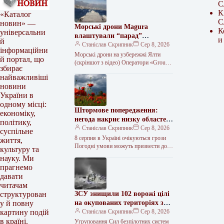
С
К
«Каталог
С
новин» —
Морські дрони Magura
К
універсальни
влаштували “парад”
и
й
неподалік Ялти
Станіслав Скрипник
Сер 8, 2026
інформаційни
Морські дрони на узбережжі Ялти
й портал, що
(скріншот з відео) Оператори «Group
збирає
13» провели морський парад біля
найважливіші
південного узбережжя Криму до
новини
Дня…
України в
одному місці:
Штормове попередження:
економіку,
негода накриє низку областей
політику,
8 серпня
Станіслав Скрипник
Сер 8, 2026
суспільне
8 серпня в Україні очікуються грози
життя,
Погодні умови можуть призвести до
культуру та
ускладнення роботи енергетичних,
науку. Ми
будівельних, комунальних підприємств
прагнемо
та руху транспорту…
давати
читачам
ЗСУ знищили 102 ворожі цілі
структурован
на окупованих територіях за
у й повну
два дні
Станіслав Скрипник
Сер 8, 2026
картину подій
в країні.
Угруповання Сил безпілотних систем