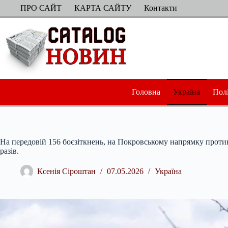
Перейти
ПРО САЙТ
КАРТА САЙТУ
Контакти
до
вмісту
Головна
Україна
Пол
На передовій 156 боєзіткнень, на Покровському напрямку против
разів.
Ксенія Сіроштан
07.05.2026
Україна