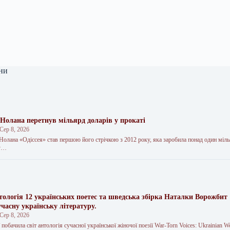
ни
Нолана перетнув мільярд доларів у прокаті
Сер 8, 2026
Нолана «Одіссея» став першою його стрічкою з 2012 року, яка заробила понад один міль
ду…
тологія 12 українських поетес та шведська збірка Наталки Ворожбит
часну українську літературу.
Сер 8, 2026
 побачила світ антологія сучасної української жіночої поезії War-Torn Voices: Ukrainian 