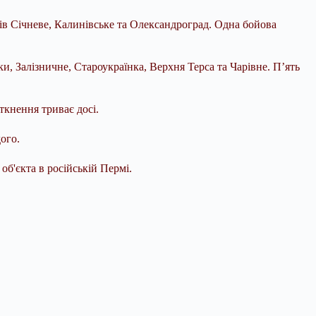
в Січневе, Калинівське та Олександроград. Одна бойова
, Залізничне, Староукраїнка, Верхня Терса та Чарівне. П’ять
ткнення триває досі.
ого.
б'єкта в російській Пермі.