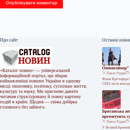
Опублікувати коментар
Про сайт
Останні нови
Оппенгеймер” 
«Каталог новин» — універсальний
Павло Рудик
інформаційний портал, що збирає
Фільм Крістофера 
найважливіші новини України в одному
США після вихо
місці: економіку, політику, суспільне життя,
культуру та науку. Ми прагнемо давати
читачам структуровану й повну картину
подій в країні. Щодня — свіжа добірка
головного без зайвого.
Британська ан
презентують су
Павло Рудик
У Великій Британії