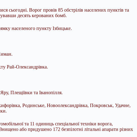
ся сьогодні. Ворог провів 85 обстрілів населених пунктів та
осувавши десять керованих бомб.
ямку населеного пункту Ізбицьке.
Лиман.
ту Рай-Олександрівка.
Яру, Плещіївки та Іванопілля.
ифорівка, Родинське, Новоолександрівка, Покровськ, Удачне,
чки.
омобільної та 11 одиниць спеціальної техніки ворога,
Знищено або придушено 172 безпілотні літальні апарати різних