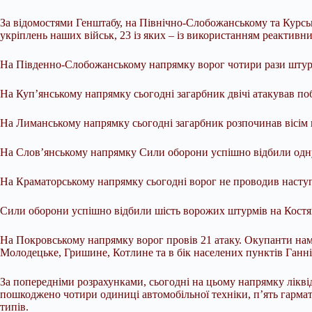
За відомостями Генштабу, на Північно-Слобожанському та Курсько
укріплень наших військ, 23 із яких – із використанням реактивн
На Південно-Слобожанському напрямку ворог чотири рази штурм
На Куп’янському напрямку сьогодні загарбник двічі атакував поб
На Лиманському напрямку сьогодні загарбник розпочинав вісім 
На Слов’янському напрямку Сили оборони успішно відбили одну
На Краматорському напрямку сьогодні ворог не проводив насту
Сили оборони успішно відбили шість ворожих штурмів на Костянт
На Покровському напрямку ворог провів 21 атаку. Окупанти нам
Молодецьке, Гришине, Котлине та в бік населених пунктів Ганні
За попередніми розрахунками, сьогодні на цьому напрямку лікві
пошкоджено чотири одиниці автомобільної техніки, п’ять гармат
типів.