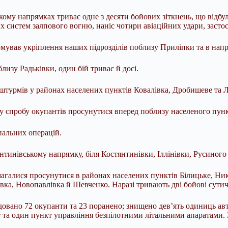
му напрямках триває одне з десяти бойових зіткнень, що відбули
их систем залпового вогню, наніс чотири авіаційних удари, заст
ував укріплення наших підрозділів поблизу Приліпки та в напр
лизу Радьківки, один бій триває й досі.
штурмів у районах населених пунктів Ковалівка, Дробишеве та 
 спробу окупантів просунутися вперед поблизу населеного пунк
пальних операцій.
инівському напрямку, біля Костянтинівки, Іллінівки, Русиного 
агалися просунутися в районах населених пунктів Білицьке, Ник
вка, Новопавлівка й Шевченко. Наразі тривають дві бойові сути
довано 72 окупанти та 23 поранено; знищено дев’ять одиниць авт
 та один пункт управління безпілотними літальними апаратами. 