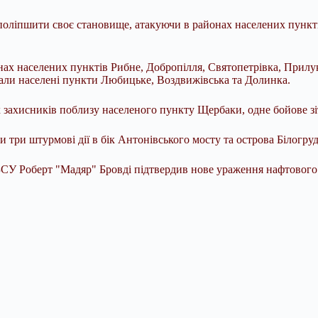
оліпшити своє становище, атакуючи в районах населених пункті
ах населених пунктів Рибне, Добропілля, Святопетрівка, Прилуки
нали населені пункти Любицьке, Воздвижівська та Долинка.
 захисників поблизу населеного пункту Щербаки, одне бойове зі
ри штурмові дії в бік Антонівського мосту та острова Білогруд
СУ Роберт "Мадяр" Бровді підтвердив нове ураження нафтового о