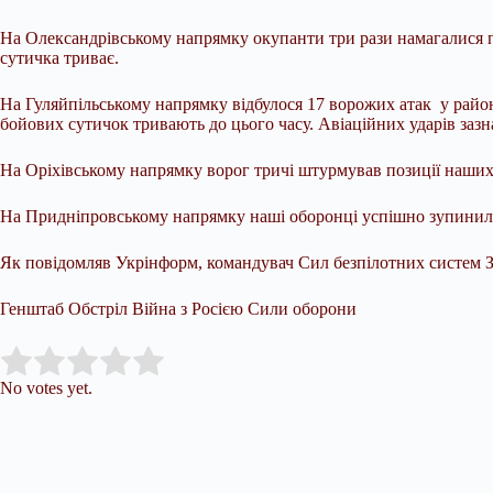
На Олександрівському напрямку окупанти три рази намагалися п
сутичка триває.
На Гуляйпільському напрямку відбулося 17 ворожих атак у район
бойових сутичок тривають до цього часу. Авіаційних ударів заз
На Оріхівському напрямку ворог тричі штурмував позиції наших
На Придніпровському напрямку наші оборонці успішно зупинили т
Як повідомляв Укрінформ, командувач Сил безпілотних систем З
Генштаб Обстріл Війна з Росією Сили оборони
Submit Rating
Rate this item:
No votes yet.