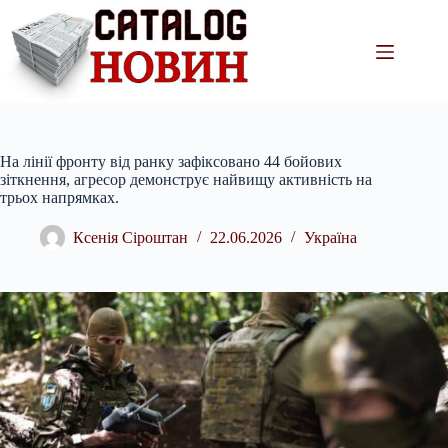
Перейти
до
вмісту
На лінії фронту від ранку зафіксовано 44 бойових
зіткнення, агресор демонструє найвищу активність на
трьох напрямках.
Ксенія Сіроштан
22.06.2026
Україна