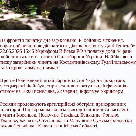
На фронті з початку дня зафіксовано 44 бойових зіткнення,
ворог найактивніше діє на трьох ділянках фронту Дані Генштабу
22.06.2026 16:46 Укрінформ Війська РФ з початку доби 44 рази
здійснили атаки на позиції Сил оборони України. Найбільшого
тиску загарбники чинять на Костянтинівському, Гуляйпільському
та Покровському напрямках.
Про це Генеральний штаб Збройних сил України повідомив
у соцмережі Фейсбук, оприлюднивши актуальну інформацію
станом на 16:00 понеділка, 22 червня, інформує Укрінформ.
Росіяни продовжують артилерійські обстріли прикордонних
територій. Під ворожим вогнем сьогодні опинилися населені
пункти Кореньок, Нескучне, Рижівка, Бунякине, Рогізне,
Уланове, Бачівськ, Степанівка та Малушине Сумської області, а
також Сеньківка і Клюси Чернігівської області.