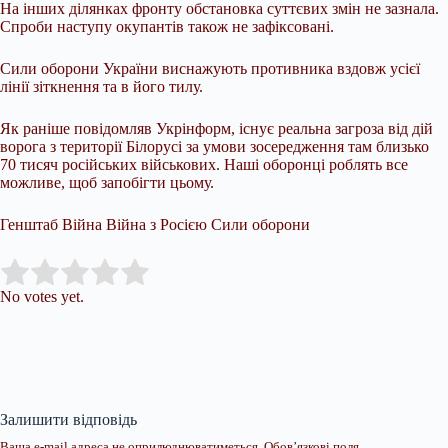
На інших ділянках фронту обстановка суттєвих змін не зазнала.
Спроби наступу окупантів також не зафіксовані.
Сили оборони України виснажують противника вздовж усієї
лінії зіткнення та в його тилу.
Як раніше повідомляв Укрінформ, існує реальна загроза від дій
ворога з території Білорусі за умови зосередження там близько
70 тисяч російських військових. Наші оборонці роблять все
можливе, щоб запобігти цьому.
Генштаб Війна Війна з Росією Сили оборони
Submit Rating
Rate this item:
No votes yet.
Залишити відповідь
Ваша e-mail адреса не оприлюднюватиметься.
Обов’язкові поля