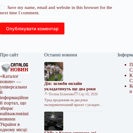
Save my name, email and website in this browser for the
next time I comment.
Опублікувати коментар
Про сайт
Останні новини
Інформ
П
С
К
«Каталог
С
новин» —
Дія: шлюби онлайн
К
універсальни
укладатимуть ще два роки
и
й
Поліна Більченко
Сер 10, 2026
інформаційни
Уряд продовжив на два роки
й портал, що
експериментальний проєкт з укладення
збирає
шлюбу в електронній формі через
найважливіші
“Дію”. Відповідну постанову №994 від
новини
6…
України в
одному місці: