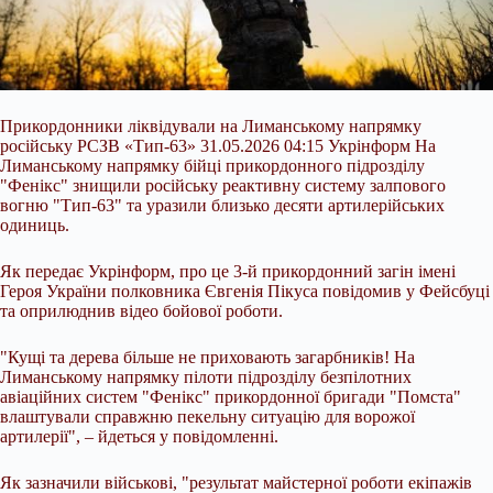
Прикордонники ліквідували на Лиманському напрямку
російську РСЗВ «Тип-63» 31.05.2026 04:15 Укрінформ На
Лиманському напрямку бійці прикордонного підрозділу
"Фенікс" знищили російську реактивну систему залпового
вогню "Тип-63" та уразили близько десяти артилерійських
одиниць.
Як передає Укрінформ, про це 3-й прикордонний загін імені
Героя України полковника Євгенія Пікуса повідомив у Фейсбуці
та оприлюднив відео бойової роботи.
"Кущі та дерева більше не приховають
загарбників! На
Лиманському напрямку пілоти підрозділу безпілотних
авіаційних систем "Фенікс" прикордонної бригади "Помста"
влаштували справжню пекельну ситуацію для ворожої
артилерії", – йдеться у повідомленні.
Як зазначили військові, "результат майстерної роботи екіпажів