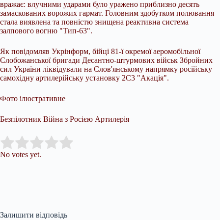
вражає: влучними ударами було уражено приблизно десять
замаскованих ворожих гармат. Головним здобутком полювання
стала виявлена та повністю знищена реактивна система
залпового вогню "Тип-63".
Як повідомляв Укрінформ, бійці 81-ї окремої аеромобільної
Слобожанської бригади Десантно-штурмових військ Збройних
сил України ліквідували на Слов'янському напрямку російську
самохідну артилерійську установку 2С3 "Акація".
Фото ілюстративне
Безпілотник Війна з Росією Артилерія
Submit Rating
Rate this item:
No votes yet.
Залишити відповідь