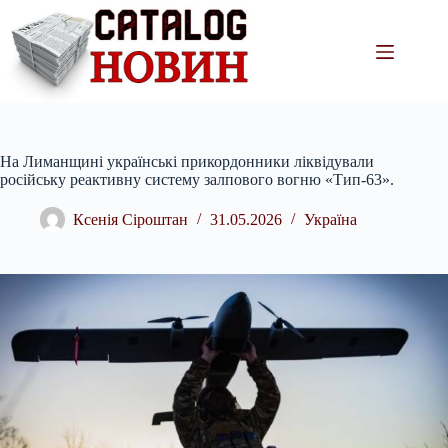
Перейти
до
вмісту
На Лиманщині українські прикордонники ліквідували
російську реактивну систему залпового вогню «Тип-63».
Ксенія Сіроштан
31.05.2026
Україна