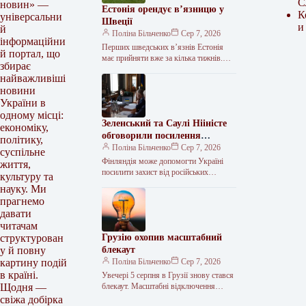
С
новин» —
Естонія орендує в’язницю у
К
універсальни
Швеції
и
й
Поліна Більченко
Сер 7, 2026
інформаційни
Перших шведських в’язнів Естонія
й портал, що
має прийняти вже за кілька тижнів.
збирає
Естонія та Швеція підписали
найважливіші
меморандум про оренду Тартуської
новини
в’язниці. Документ…
України в
одному місці:
Зеленський та Саулі Нііністе
економіку,
обговорили посилення
політику,
української ППО та
Поліна Більченко
Сер 7, 2026
суспільне
постачання ракет
Фінляндія може допомогти Україні
життя,
посилити захист від російських
культуру та
балістичних атак. <img src="/wp-
науку. Ми
content/uploads/2026/08/efedc0db829cb5
прагнемо
eaa61f6095519d7c1a.jpg"
давати
alt="Зеленський обговорив із
читачам
президентом Фінляндії
Грузію охопив масштабний
структурован
блекаут
у й повну
Поліна Більченко
Сер 7, 2026
картину подій
в країні.
Увечері 5 серпня в Грузії знову стався
блекаут. Масштабні відключення
Щодня —
електроенергії охопили столицю
свіжа добірка