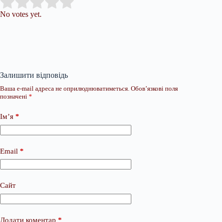
Submit Rating
Rate this item:
No votes yet.
Залишити відповідь
Ваша e-mail адреса не оприлюднюватиметься.
Обов’язкові поля
позначені
*
Ім’я
*
Email
*
Сайт
Додати коментар
*