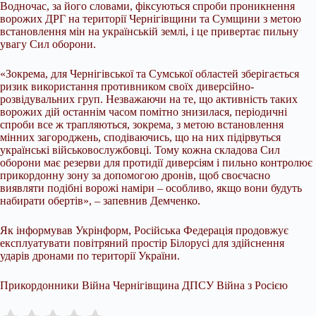
Водночас, за його словами, фіксуються спроби проникнення
ворожих ДРГ на території Чернігівщини та Сумщини з метою
встановлення мін на українській землі, і це привертає пильну
увагу Сил оборони.
«Зокрема, для Чернігівської та Сумської областей зберігається
ризик використання противником своїх диверсійно-
розвідувальних груп. Незважаючи на те, що активність таких
ворожих дій останнім часом помітно знизилася, періодичні
спроби все ж трапляються, зокрема, з метою встановлення
мінних загороджень, сподіваючись, що на них підірвуться
українські військовослужбовці. Тому кожна складова Сил
оборони має резерви для протидії диверсіям і пильно контролює
прикордонну зону за допомогою дронів, щоб своєчасно
виявляти подібні ворожі наміри – особливо, якщо вони будуть
набирати обертів», – запевнив Демченко.
Як інформував Укрінформ, Російська Федерація продовжує
експлуатувати повітряний простір Білорусі для здійснення
ударів дронами по території України.
Прикордонники Війна Чернігівщина ДПСУ Війна з Росією