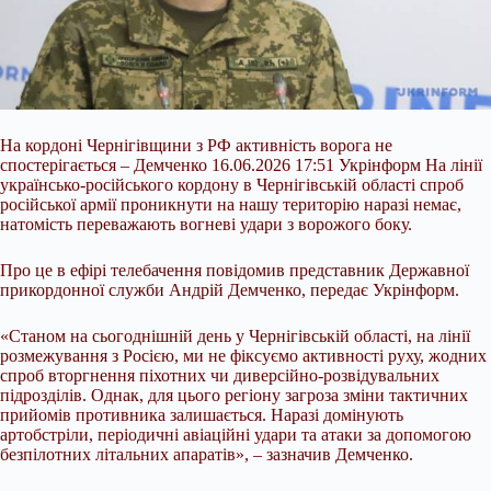
На кордоні Чернігівщини з РФ активність ворога не
спостерігається – Демченко 16.06.2026 17:51 Укрінформ На лінії
українсько-російського кордону в Чернігівській області спроб
російської армії проникнути на нашу територію наразі немає,
натомість переважають вогневі удари з ворожого боку.
Про це в ефірі телебачення повідомив представник Державної
прикордонної служби Андрій Демченко, передає Укрінформ.
«Станом на сьогоднішній день у Чернігівській області, на лінії
розмежування з Росією, ми не
фіксуємо активності руху, жодних
спроб вторгнення піхотних чи диверсійно-розвідувальних
підрозділів. Однак, для цього регіону загроза зміни тактичних
прийомів противника залишається. Наразі домінують
артобстріли, періодичні авіаційні удари та атаки за допомогою
безпілотних літальних апаратів», – зазначив Демченко.