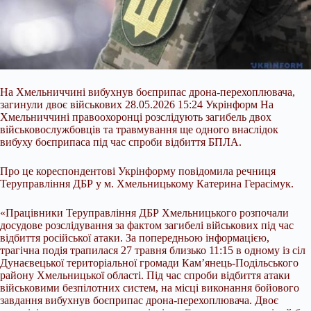
На Хмельниччині вибухнув боєприпас дрона-перехоплювача,
загинули двоє військових 28.05.2026 15:24 Укрінформ На
Хмельниччині правоохоронці розслідують загибель двох
військовослужбовців та травмування ще одного внаслідок
вибуху боєприпаса під час
спроби відбиття БПЛА.
Про це кореспондентові Укрінформу повідомила речниця
Теруправління ДБР у м. Хмельницькому Катерина Герасімук.
«Працівники Теруправління ДБР Хмельницького розпочали
досудове розслідування за фактом загибелі військових під час
відбиття російської атаки. За попередньою інформацією,
трагічна подія трапилася 27 травня близько 11:15 в одному із сіл
Дунаєвецької територіальної громади Кам’янець-Подільського
району Хмельницької області. Під час спроби відбиття атаки
військовими безпілотних систем, на місці виконання бойового
завдання вибухнув боєприпас дрона-перехоплювача. Двоє