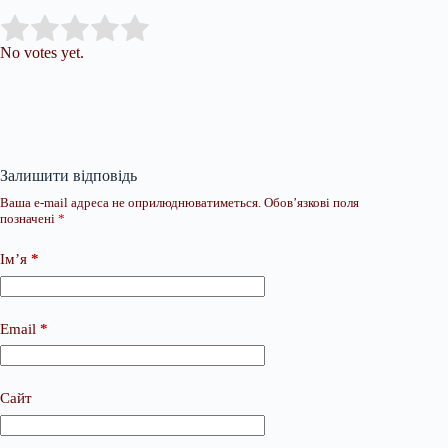
Submit Rating
Rate this item:
No votes yet.
Залишити відповідь
Ваша e-mail адреса не оприлюднюватиметься.
Обов’язкові поля
позначені
*
Ім’я
*
Email
*
Сайт