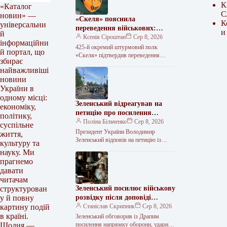
К
«Каталог
С
новин» —
«Скеля» пояснила
К
універсальни
переведення військових:
и
й
«Наш обов’язок —
Ксенія Сіроштан
Сер 8, 2026
інформаційни
виконувати накази»
425-й окремий штурмовий полк
й портал, що
«Скеля» підтвердив переведення
збирає
частини військовослужбовців до інших
найважливіші
підрозділів за рішенням
новини
командування. Про це у відділенні
комунікацій
України в
одному місці:
Зеленський відреагував на
економіку,
петицію про посилення
політику,
відповідальності за
Поліна Більченко
Сер 8, 2026
суспільне
порушення ПДР після
Президент України Володимир
життя,
смертельної ДТП
Зеленський відповів на петицію із
культуру та
закликом зупинити систематичних
науку. Ми
порушників правил дорожнього руху.
прагнемо
Петицію подав Олексій Глушич —…
давати
читачам
Зеленський посилює військову
структурован
розвідку після доповіді
у й повну
Драпатого
Станіслав Скрипник
Сер 8, 2026
картину подій
в країні.
Зеленський обговорив із Драпим
посилення напрямку оборони, удари
Щодня —