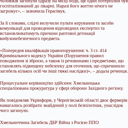
чоловіків загинули одразу на місці події, ще один потерпілий був
госпіталізований до лікарні. Наразі його життю нічого не
загрожує», – зазначила Герасімук.
За її словами, слідчі вилучили пульти керування та засоби
комунікації для проведення відповідних експертиз та
встановлюватимуть причини раптової детонації
вибухонебезпечного предмета.
«Попередня кваліфікація правопорушення: ч. 3 ст. 414
Кримінального кодексу України (Порушення правил
поводження зі зброєю, а також із речовинами і предметами, що
становлять підвищену небезпеку для оточення, що спричинило
загибель кількох осіб чи інші тяжкі наслідки)», – додала речниця.
Процесуальне керівництво здійснює Хмельницька
спеціалізована прокуратура у сфері оборони Західного регіону.
Як повідомляв Укрінформ, у Чернігівській області двоє фермерів
намагались розібрати знайдений у полі безпілотник, унаслідок
чого загинули.
Хмельниччина Загибель ДБР Війна з Росією ППО