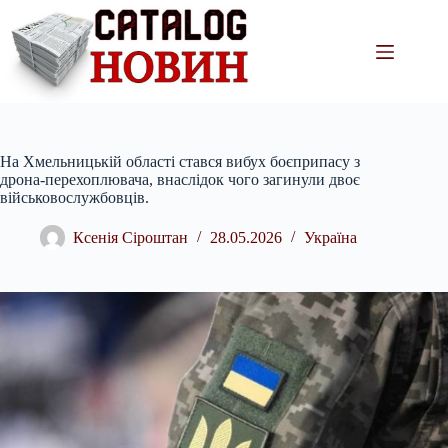
Перейти
до
вмісту
На Хмельницькій області стався вибух боєприпасу з
дрона-перехоплювача, внаслідок чого загинули двоє
військовослужбовців.
Ксенія Сіроштан
28.05.2026
Україна