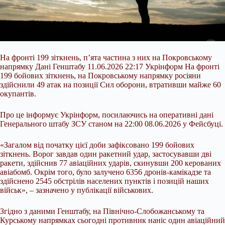
На фронті 199 зіткнень, п’ята частина з них на Покровському
напрямку Дані Генштабу 11.06.2026 22:17 Укрінформ На фронті
199 бойових зіткнень, на Покровському напрямку росіяни
здійснили 49 атак на позиції Сил оборони, втративши майже 60
окупантів.
Про це інформує Укрінформ, посилаючись на оперативні дані
Генерального штабу ЗСУ станом на 22:00 08.06.2026 у Фейсбуці.
«Загалом від початку цієї доби зафіксовано 199 бойових
зіткнень. Ворог завдав один ракетний удар, застосувавши дві
ракети,
здійснив 77 авіаційних ударів, скинувши 200 керованих
авіабомб. Окрім того, було залучено 6356 дронів-камікадзе та
здійснено 2545 обстрілів населених пунктів і позицій наших
військ», – зазначено у публікації військових.
Згідно з даними Генштабу, на Північно-Слобожанському та
Курському напрямках сьогодні противник наніс один авіаційний