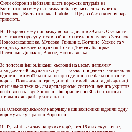
Сили оборони відбивали шість ворожих штурмів на
Костянтинівському напрямку поблизу населених пунктів
Плещіївка, Костянтинівка, Іллінівка. Ще два боєзіткнення наразі
тривають.
На Покровському напрямку ворог здійснив 39 атак. Окупанти
намагалися просунутися в районах населених пунктів Затишок,
Новоолександрівка, Муравка, Гришине, Котлине, Удачне та у
напрямку населених пунктів Новий Донбас, Білицьке,
Шевченко, Дорожнє, Вільне, Новопавлівка.
За попередніми оцінками, сьогодні на цьому напрямку
ліквідовано 46 окупантів, ще 11 – зазнали поранень; знищено дві
одиниці автомобільної та чотири одиниці спеціальної техніки
ворога. Пошкоджено три одиниці автомобільної та дві одиниці
спеціальної техніки, дві артилерійські системи, дев’ять укриттів
особового складу. Знищено або пригнічено 305 безпілотних
літальних апаратів різних типів.
На Олександрівському напрямку наші захисники відбили одну
ворожу атаку в районі Вороного.
На Гуляйпільському напрямку відбулося 16 атак окупантів у