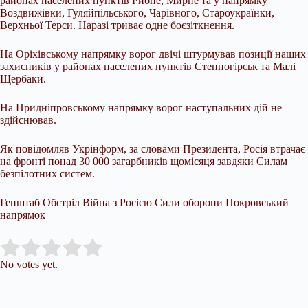
районах населених пунктів Рибне, Мирне та у напрямку
Воздвижівки, Гуляйпільського, Чарівного, Староукраїнки,
Верхньої Терси. Наразі триває одне боєзіткнення.
На Оріхівському напрямку ворог двічі штурмував позиції наших
захисників у районах населених пунктів Степногірськ та Малі
Щербаки.
На Придніпровському напрямку ворог наступальних дій не
здійснював.
Як повідомляв Укрінформ, за словами Президента, Росія втрачає
на фронті понад 30 000 загарбників щомісяця завдяки Силам
безпілотних систем.
Генштаб Обстріл Війна з Росією Сили оборони Покровський
напрямок
Submit Rating
Rate this item:
No votes yet.