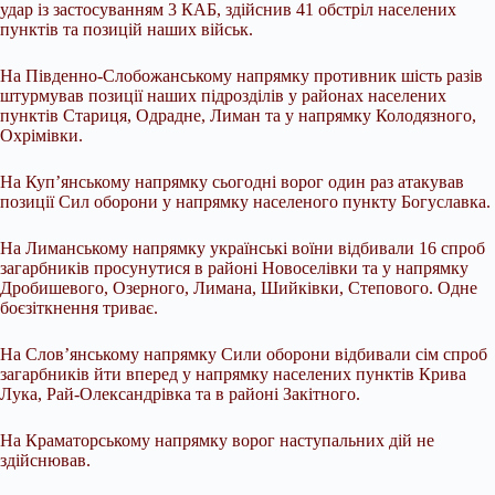
удар із застосуванням 3 КАБ, здійснив 41 обстріл населених
пунктів та позицій наших військ.
На Південно-Слобожанському напрямку противник шість разів
штурмував позиції наших підрозділів у районах населених
пунктів Стариця, Одрадне, Лиман та у напрямку Колодязного,
Охрімівки.
На Куп’янському напрямку сьогодні ворог один раз атакував
позиції Сил оборони у напрямку населеного пункту Богуславка.
На Лиманському напрямку українські воїни відбивали 16 спроб
загарбників просунутися в районі Новоселівки та у напрямку
Дробишевого, Озерного, Лимана, Шийківки, Степового. Одне
боєзіткнення триває.
На Слов’янському напрямку Сили оборони відбивали сім спроб
загарбників йти вперед у напрямку населених пунктів Крива
Лука, Рай-Олександрівка та в районі Закітного.
На Краматорському напрямку ворог наступальних дій не
здійснював.