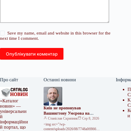
Save my name, email and website in this browser for the
next time I comment.
Опублікувати коментар
Про сайт
Останні новини
Інформ
П
С
К
«Каталог
С
новин» —
Київ не пропонував
К
універсальни
Вашингтону Умєрова на
и
й
посаду посла – джерело
Станіслав Скрипник
Сер 8, 2026
інформаційни
<img src="/wp-
й портал, що
content/uploads/2026/08/7748a0ff86661