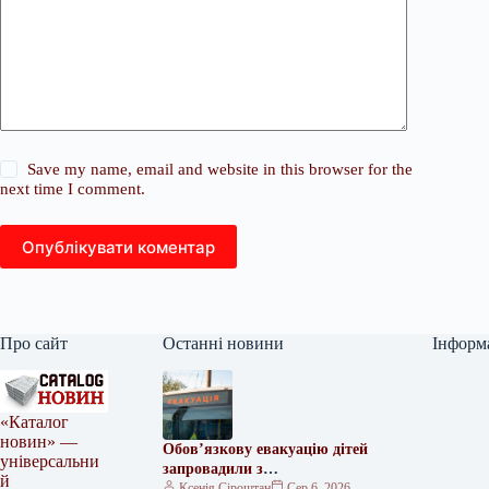
Save my name, email and website in this browser for the
next time I comment.
Опублікувати коментар
Про сайт
Останні новини
Інформ
«Каталог
новин» —
Обов’язкову евакуацію дітей
універсальни
запровадили з
й
найнебезпечніших зон
Ксенія Сіроштан
Сер 6, 2026