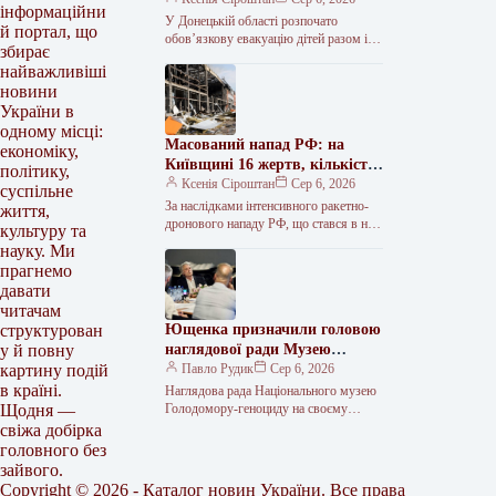
інформаційни
Краматорська та двох сусідніх
У Донецькій області розпочато
й портал, що
селищ.
обов’язкову евакуацію дітей разом із
збирає
батьками з населених пунктів
найважливіші
Красноторка та Біленьке, а також
новини
найбільш вразливих…
України в
одному місці:
Масований напад РФ: на
економіку,
Київщині 16 жертв, кількість
політику,
поранених сягнула 36
Ксенія Сіроштан
Сер 6, 2026
суспільне
За наслідками інтенсивного ракетно-
життя,
дронового нападу РФ, що стався в ніч
культуру та
проти 5 серпня, на Київщині
науку. Ми
зафіксовано 36 поранених, 16 людей…
прагнемо
давати
читачам
Ющенка призначили головою
структурован
наглядової ради Музею
у й повну
Голодомору
Павло Рудик
Сер 6, 2026
картину подій
в країні.
Наглядова рада Національного музею
Голодомору-геноциду на своєму
Щодня —
першому засіданні обрала керівний
свіжа добірка
склад та визначила основні напрями
головного без
подальшої роботи. Як передає…
зайвого.
Copyright © 2026 - Каталог новин України. Все права