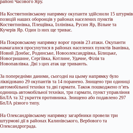
районі Часового Яру.
На Костянтинівському напрямку окупанти здійснили 15 штурмів
позицій наших оборонців у районах населених пунктів
Костянтинівка, Плещіївка, Іллінівка, Русин Яр, Вільне та
Кучерів Яр. Один із них ще триває.
На Покровському напрямку ворог провів 23 атаки. Окупанти
намагалися просунутися в районах населених пунктів Іванівка,
Новий Донбас, Родинське, Новоолександрівка, Білицьке,
Новогришине, Сергіївка, Котлине, Удачне, Філія та
Новопавлівка. Дві з цих атак ще тривають.
За попередніми даними, сьогодні на цьому напрямку було
ліквідовано 29 окупантів та 14 поранено. Знищено три одиниці
автомобільної техніки та дві гармати. Також пошкоджено п’ять
одиниць автомобільної техніки, три гармати, пункт управління
БпЛА та 32 укриття противника. Знищено або подавлено 297
БпЛА різного типу.
На Олександрівському напрямку загарбники провели три
штурмові дії в районах Калинівського, Вербового та
Олександрограда.