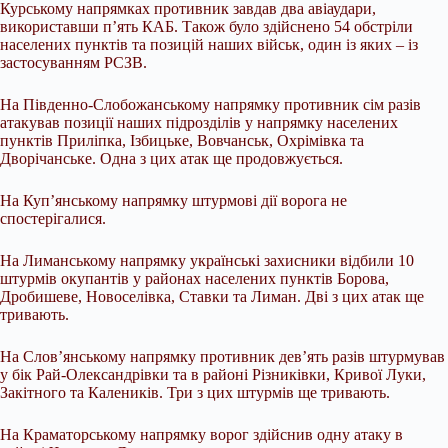
Курському напрямках противник завдав два авіаудари,
використавши п’ять КАБ. Також було здійснено 54 обстріли
населених пунктів та позицій наших військ, один із яких – із
застосуванням РСЗВ.
На Південно-Слобожанському напрямку противник сім разів
атакував позиції наших підрозділів у напрямку населених
пунктів Приліпка, Ізбицьке, Вовчанськ, Охрімівка та
Дворічанське. Одна з цих атак ще продовжується.
На Куп’янському напрямку штурмові дії ворога не
спостерігалися.
На Лиманському напрямку українські захисники відбили 10
штурмів окупантів у районах населених пунктів Борова,
Дробишеве, Новоселівка, Ставки та Лиман. Дві з цих атак ще
тривають.
На Слов’янському напрямку противник дев’ять разів штурмував
у бік Рай-Олександрівки та в районі Різниківки, Кривої Луки,
Закітного та Калеників. Три з цих штурмів ще тривають.
На Краматорському напрямку ворог здійснив одну атаку в