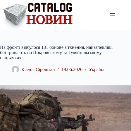
Перейти
до
вмісту
На фронті відбулося 131 бойове зіткнення, найзапекліші
бої тривають на Покровському та Гуляйпільському
напрямках.
Ксенія Сіроштан
19.06.2026
Україна