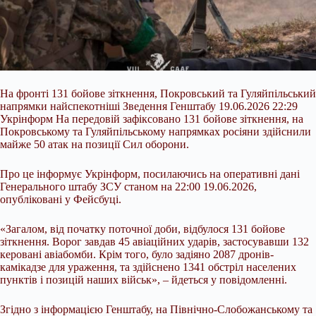
На фронті 131 бойове зіткнення, Покровський та Гуляйпільський
напрямки найспекотніші Зведення Генштабу 19.06.2026 22:29
Укрінформ На передовій зафіксовано 131 бойове зіткнення, на
Покровському та Гуляйпільському напрямках росіяни здійснили
майже 50 атак на позиції Сил оборони.
Про це інформує Укрінформ, посилаючись на оперативні дані
Генерального штабу ЗСУ станом на 22:00 19.06.2026,
опубліковані у Фейсбуці.
«Загалом, від початку поточної доби, відбулося 131 бойове
зіткнення. Ворог завдав
45 авіаційних ударів, застосувавши 132
керовані авіабомби. Крім того, було задіяно 2087 дронів-
камікадзе для ураження, та здійснено 1341 обстріл населених
пунктів і позицій наших військ», – йдеться у повідомленні.
Згідно з інформацією Генштабу, на Північно-Слобожанському та