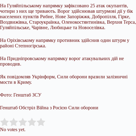
На Гуляйпільському напрямку зафіксовано 25 атак окупантів,
чотири з них ще тривають. Ворог здійснював штурмові дії у бік
населених пунктів Рибне, Нове Запоріжжя, Добропілля, Гірке,
Воздвижівка, Староукраїнка, Оленокостянтинівка, Верхня Терса,
Гуляйпільське, Чарівне, Любицьке та Новоселівка.
На Оріхівському напрямку противник здійснив один штурм у
районі Степногірська.
На Придніпровському напрямку ворог атакувальних дій не
проводив.
Як повідомляв Укрінформ, Сили оборони вразили залізничні
мости в Криму.
Фото: Генштаб ЗСУ
Генштаб Обстріл Війна з Росією Сили оборони
Submit Rating
Rate this item:
No votes yet.