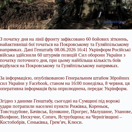
З початку дня на лінії фронту зафіксовано 60 бойових зіткнень,
найактивніші бої точаться на Покровському та Гуляйпільському
напрямках. Дані Генштабу 08.06.2026 16:41 Укрінформ Російські
війська здійснили 60 штурмів позицій Сил оборони України з
початку поточного дня, при цьому найбільша кількість боїв
відбулася на Покровському та Гуляйпільському напрямках.
За інформацією, опублікованою Генеральним штабом Збройних
сил України у Facebook, станом на 16:00 понеділка, 8 червня, ця
оперативна
інформація була оприлюднена, передає Укрінформ.
Згідно з даними Генштабу, сьогодні на Сумщині під ворожі
удари потрапили населені пункти Рижівка, Кореньок,
Товстодубове, Бачівськ, Бунякине, Прогрес, Малушине, Уланове,
Волфине, Нескучне, Сопич, Яструбщина; на Чернігівщині –
Костобобрів, Сеньківка, Грем’яч, Клюси.