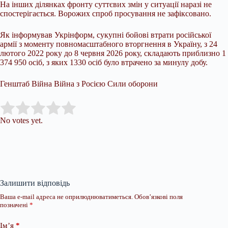
На інших ділянках фронту суттєвих змін у ситуації наразі не
спостерігається. Ворожих спроб просування не зафіксовано.
Як інформував Укрінформ, сукупні бойові втрати російської
армії з моменту повномасштабного вторгнення в Україну, з 24
лютого 2022 року до 8 червня 2026 року, складають приблизно 1
374 950 осіб, з яких 1330 осіб було втрачено за минулу добу.
Генштаб Війна Війна з Росією Сили оборони
Submit Rating
Rate this item:
No votes yet.
Залишити відповідь
Ваша e-mail адреса не оприлюднюватиметься.
Обов’язкові поля
позначені
*
Ім’я
*