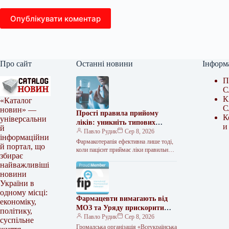
Опублікувати коментар
Про сайт
Останні новини
Інформ
П
С
К
«Каталог
С
новин» —
Прості правила прийому
К
універсальни
ліків: уникніть типових
и
й
помилок
Павло Рудик
Сер 8, 2026
інформаційни
Фармакотерапія ефективна лише тоді,
й портал, що
коли пацієнт приймає ліки правильно:
збирає
у потрібній дозі, у потрібний час і за
найважливіші
умов, які не…
новини
України в
одному місці:
Фармацевти вимагають від
економіку,
МОЗ та Уряду прискорити
політику,
затвердження стандарту
Павло Рудик
Сер 8, 2026
суспільне
аптечної практики
Громадська організація «Всеукраїнська