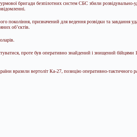
турмової бригади безпілотних систем СБС збили розвідувально-у
овідомленні.
го покоління, призначений для ведення розвідки та завдання уда
яних об’єктів.
оларів.
туватися, проте був оперативно знайдений і знищений бійцями 1
раїни вразили вертоліт Ка-27, позицію оперативно-тактичного ра