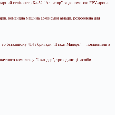
дарний гелікоптер Ка-52 "Алігатор" за допомогою FPV-дрона.
рів, командна машина армійської авіації, розроблена для
-го батальйону 414-ї бригади "Птахи Мадяра", – повідомили в
кетного комплексу "Іскандер", три одиниці засобів