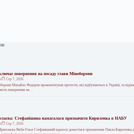
ни
ключає повернення на посаду глави Міноборони
ко
Сер 7, 2026
оборони Михайло Федоров прокоментував протести, які відбуваються в Україні, та відпов
ивість повернення на…
лаєва: Стефанішина намагалася призначити Кириленка в НАБУ
ко
Сер 7, 2026
рмолаєва Якби Ользі Стефанішиній вдалося домогтися призначення Павла Кириленка 