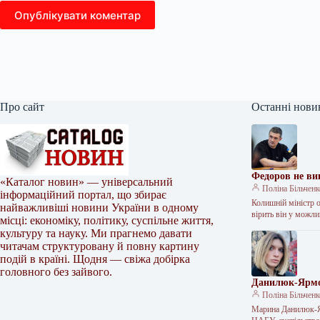
Опублікувати коментар
Про сайт
Останні нови
Федоров не ви
«Каталог новин» — універсальний
Поліна Більчен
інформаційний портал, що збирає
Колишній міністр 
найважливіші новини України в одному
вірить він у можл
місці: економіку, політику, суспільне життя,
культуру та науку. Ми прагнемо давати
читачам структуровану й повну картину
подій в країні. Щодня — свіжа добірка
головного без зайвого.
Данилюк-Ярмо
Поліна Більчен
Марина Данилюк-Я