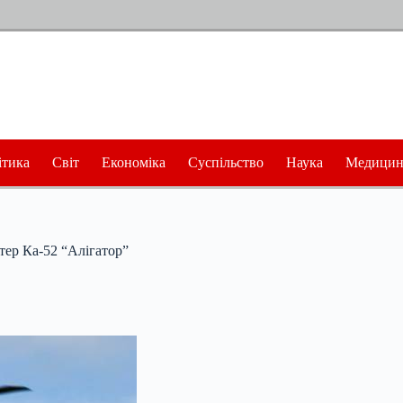
ітика
Світ
Економіка
Суспільство
Наука
Медицин
тер Ка-52 “Алігатор”