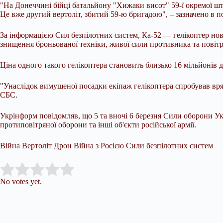
"На Донеччині бійці батальйону "Хижаки висот" 59-ї окремої ш
Це вже другий вертоліт, збитий 59-ю бригадою", – зазначено в п
За інформацією Сил безпілотних систем, Ка-52 — гелікоптер ново
знищення броньованої техніки, живої сили противника та повітр
Ціна одного такого гелікоптера становить близько 16 мільйонів д
"Унаслідок вимушеної посадки екіпаж гелікоптера спробував вря
СБС.
Укрінформ повідомляв, що 5 та вночі 6 березня Сили оборони Ук
протиповітряної оборони та інші об'єкти російської армії.
Війна Вертоліт Дрон Війна з Росією Сили безпілотних систем
Submit Rating
Rate this item:
No votes yet.