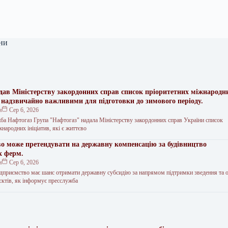
ни
дав Міністерству закордонних справ список пріоритетних міжнародн
є надзвичайно важливими для підготовки до зимового періоду.
н
Сер 6, 2026
ба Нафтогаз Група "Нафтогаз" надала Міністерству закордонних справ України список
народних ініціатив, які є життєво
во може претендувати на державну компенсацію за будівництво
х ферм.
н
Сер 6, 2026
ідприємство має шанс отримати державну субсидію за напрямом підтримки зведення та 
єктів, як інформує пресслужба