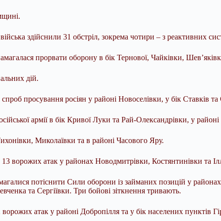
мщині.
ійська здійснили 31 обстріл, зокрема чотири – з реактивних си
магалася прорвати оборону в бік Тернової, Чайківки, Шев’яківк
альних дій.
спроб просування росіян у районі Новоселівки, у бік Ставків та
ійської армії в бік Кривої Луки та Рай-Олександрівки, у районі 
ихонівки, Миколаївки та в районі Часового Яру.
13 ворожих атак у районах Новодмитрівки, Костянтинівки та Ілл
амагалися потіснити Сили оборони із займаних позицій у района
вченка та Сергіївки. Три бойові зіткнення тривають.
орожих атак у районі Добропілля та у бік населених пунктів Гір