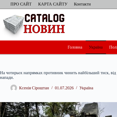
Перейти
ПРО САЙТ
КАРТА САЙТУ
Контакти
до
вмісту
Головна
Україна
Пол
На чотирьох напрямках противник чинить найбільший тиск, від 
напади.
Ксенія Сіроштан
01.07.2026
Україна