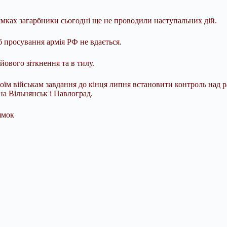
мках загарбники сьогодні ще не проводили наступальних дій.
б просування армія РФ не вдається.
йового зіткнення та в тилу.
оїм військам завдання до кінця липня встановити контроль над 
а Вільнянськ і Павлоград.
ямок