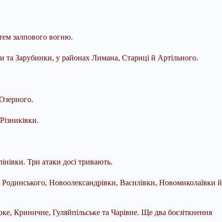
стем залпового вогню.
и та Зарубинки, у районах Лимана, Стариці й Артільного.
 Озерного.
Різниківки.
інівки. Три атаки досі тривають.
х Родинського, Новоолександрівки, Василівки, Новомиколаївки й
ке, Криничне, Гуляйпільське та Чарівне. Ще два боєзіткнення