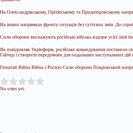
На Олександрівському, Оріхівському та Придніпровському напря
На інших напрямках фронту ситуація без суттєвих змін. До спро
Сили оборони виснажують російські війська вздовж усієї лінії бо
Як повідомляв Укрінформ, російське командування поставило св
Гайчур і створити передумови для подальших наступальних дій н
Генштаб Війна Війна з Росією Сили оборони Покровський напр
Submit Rating
Rate this item:
No votes yet.