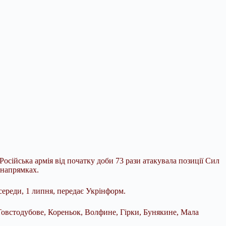
осійська армія від початку доби 73 рази атакувала позиції Сил
 напрямках.
ереди, 1 липня, передає Укрінформ.
Товстодубове, Кореньок, Волфине, Гірки, Бунякине, Мала