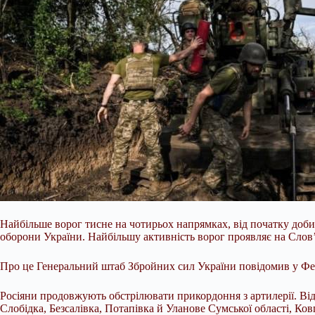
Найбільше ворог тисне на чотирьох напрямках, від початку доби 
оборони України. Найбільшу активність ворог проявляє на Слов
Про це Генеральний штаб Збройних сил України повідомив у Фе
Росіяни продовжують
обстрілювати прикордоння з артилерії. Ві
Слобідка, Безсалівка, Потапівка й Уланове Сумської області, Ков