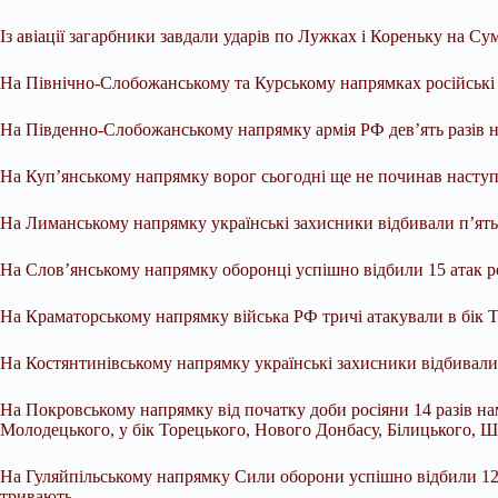
Із авіації загарбники завдали ударів по Лужках і Кореньку на Су
На Північно-Слобожанському та Курському напрямках російські в
На Південно-Слобожанському напрямку армія РФ дев’ять разів на
На Куп’янському напрямку ворог сьогодні ще не починав наступ
На Лиманському напрямку українські захисники відбивали п’ять 
На Слов’янському напрямку оборонці успішно відбили 15 атак рос
На Краматорському напрямку війська РФ тричі атакували в бік Т
На Костянтинівському напрямку українські захисники відбивали 
На Покровському напрямку від початку доби росіяни 14 разів н
Молодецького, у бік Торецького, Нового Донбасу, Білицького, Ше
На Гуляйпільському напрямку Сили оборони успішно відбили 12 в
тривають.