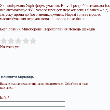
Як повідомляв Укрінформ, учасник Brave1 розробив технологію,
яка автоматизує 95% усього процесу перехоплення Shahed – від
запуску дрона до його знешкодження. Наразі триває процес
масштабування перехоплювачів нового покоління.
Безпілотник Міноборони Перехоплення Ловець шахедів
Submit Rating
Rate this item:
No votes yet.
Залишити відповідь
Ваша e-mail адреса не оприлюднюватиметься.
Обов’язкові поля
позначені
*
Ім’я
*