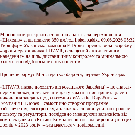
Міноборони розкрило деталі про апарат для перехоплення
«Шахедів» зі швидкістю 350 км/год Інфографіка 09.06.2026 05:32
Укрінформ Українська компанія F-Drones представила розробку
– дрон-перехоплювач LITAVR, оснащений автоматичним
наведенням на ціль, дистанційним контролем та мінімальною
залежністю від іноземних компонентів.
Про це інформує Міністерство оборони, передає Укрінформ.
«LITAVR (назва походить від козацького барабана) – це апарат-
перехоплювач, призначений для ураження
повітряних цілей і
виконання завдань щодо наземних об’єктів. Виробник –
компанія F-Drones – самостійно створює програмне
забезпечення, електроніку, а також власні двигуни, контролери
польоту та регулятори, послідовно зменшуючи залежність від
комплектуючих з Китаю. Компанія розпочала виробництво цих
дронів у 2023 році», – зазначається у повідомленні.