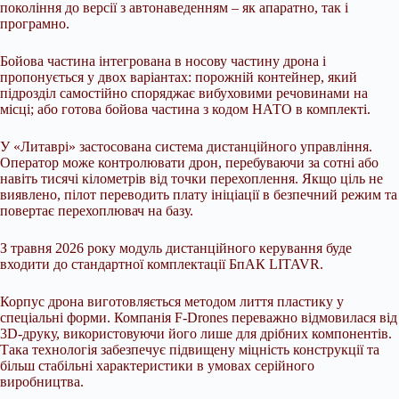
покоління до версії з автонаведенням – як апаратно, так і
програмно.
Бойова частина інтегрована в носову частину дрона і
пропонується у двох варіантах: порожній контейнер, який
підрозділ самостійно споряджає вибуховими речовинами на
місці; або готова бойова частина з кодом НАТО в комплекті.
У «Литаврі» застосована система дистанційного управління.
Оператор може контролювати дрон, перебуваючи за сотні або
навіть тисячі кілометрів від точки перехоплення. Якщо ціль не
виявлено, пілот переводить плату ініціації в безпечний режим та
повертає перехоплювач на базу.
З травня 2026 року модуль дистанційного керування буде
входити до стандартної комплектації БпАК LITAVR.
Корпус дрона виготовляється методом лиття пластику у
спеціальні форми. Компанія F-Drones переважно відмовилася від
3D-друку, використовуючи його лише для дрібних компонентів.
Така технологія забезпечує підвищену міцність конструкції та
більш стабільні характеристики в умовах серійного
виробництва.