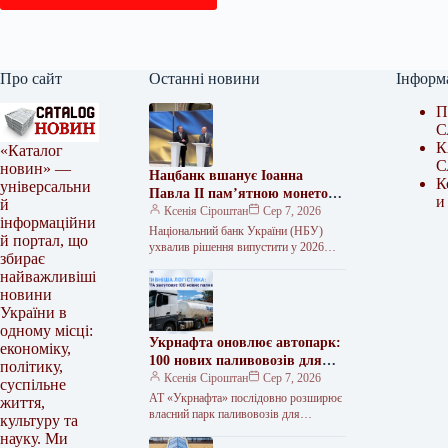
Про сайт
Останні новини
Інформ
П
С
К
«Каталог
С
новин» —
Нацбанк вшанує Іоанна
К
універсальни
Павла II пам’ятною монетою
и
й
2026 року
Ксенія Сіроштан
Сер 7, 2026
інформаційни
Національний банк України (НБУ)
й портал, що
ухвалив рішення випустити у 2026
збирає
році пам’ятну монету, присвячену
найважливіші
Папі Римському Іоанну Павлу II та 25-
новини
річчю…
України в
одному місці:
Укрнафта оновлює автопарк:
економіку,
100 нових паливовозів для
політику,
стабільного постачання
Ксенія Сіроштан
Сер 7, 2026
суспільне
пального
АТ «Укрнафта» послідовно розширює
життя,
власний парк паливовозів для
культуру та
підвищення надійності постачання
науку. Ми
пального по всій країні. Компанія