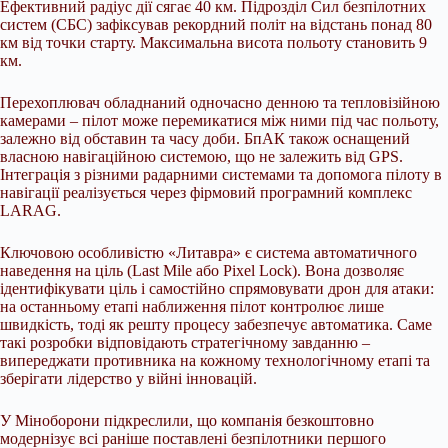
Ефективний радіус дії сягає 40 км. Підрозділ Сил безпілотних
систем (СБС) зафіксував рекордний політ на відстань понад 80
км від точки старту. Максимальна висота польоту становить 9
км.
Перехоплювач обладнаний одночасно денною та тепловізійною
камерами – пілот може перемикатися між ними під час польоту,
залежно від обставин та часу доби. БпАК також оснащений
власною навігаційною системою, що не залежить від GPS.
Інтеграція з різними радарними системами та допомога пілоту в
навігації реалізується через фірмовий програмний комплекс
LARAG.
Ключовою особливістю «Литавра» є система автоматичного
наведення на ціль (Last Mile або Pixel Lock). Вона дозволяє
ідентифікувати ціль і самостійно спрямовувати дрон для атаки:
на останньому етапі наближення пілот контролює лише
швидкість, тоді як решту процесу забезпечує автоматика. Саме
такі розробки відповідають стратегічному завданню –
випереджати противника на кожному технологічному етапі та
зберігати лідерство у війні інновацій.
У Міноборони підкреслили, що компанія безкоштовно
модернізує всі раніше поставлені безпілотники першого