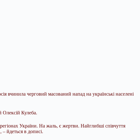
Росія вчинила черговий масований напад на українські населені
й Олексій Кулеба.
регіонах України. На жаль, є жертви. Найглибші співчуття
 – йдеться в дописі.