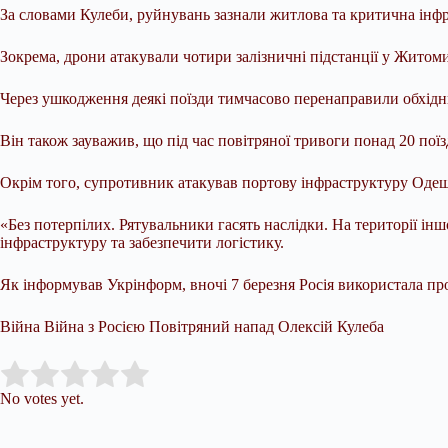
За словами Кулеби, руйнувань зазнали житлова та критична інфра
Зокрема, дрони атакували чотири залізничні підстанції у Житоми
Через ушкодження деякі поїзди тимчасово перенаправили обхідн
Він також зауважив, що під час повітряної тривоги понад 20 пої
Окрім того, супротивник атакував портову інфраструктуру Одещ
«Без потерпілих. Рятувальники гасять наслідки. На території і
інфраструктуру та забезпечити логістику.
Як інформував Укрінформ, вночі 7 березня Росія використала про
Війна Війна з Росією Повітряний напад Олексій Кулеба
Submit Rating
Rate this item:
No votes yet.