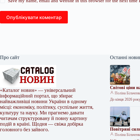
Save my name, email and website in this browser for the next time
Опублікувати коментар
Про сайт
Останні нови
Світові ціни 
«Каталог новин» — універсальний
Поліна Більчен
інформаційний портал, що збирає
До кінця 2026 року
найважливіші новини України в одному
місці: економіку, політику, суспільне життя,
культуру та науку. Ми прагнемо давати
читачам структуровану й повну картину
подій в країні. Щодня — свіжа добірка
головного без зайвого.
Повітряні сил
Поліна Більчен