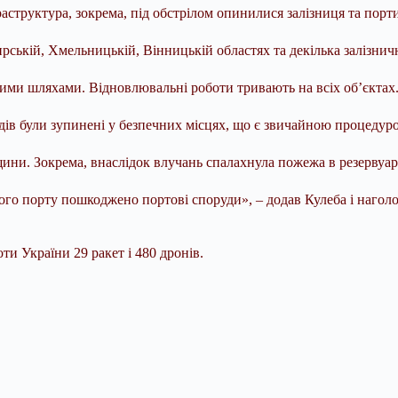
структура, зокрема, під обстрілом опинилися залізниця та порти
рській, Хмельницькій, Вінницькій областях та декілька залізнич
ими шляхами. Відновлювальні роботи тривають на всіх об’єктах
здів були зупинені у безпечних місцях, що є звичайною процедур
ини. Зокрема, внаслідок влучань спалахнула пожежа в резервуа
ншого порту пошкоджено портові споруди», – додав Кулеба і наг
ти України 29 ракет і 480 дронів.