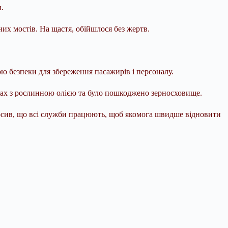
.
них мостів. На щастя, обійшлося без жертв.
.
ою безпеки для збереження пасажирів і персоналу.
рах з рослинною олією та було пошкоджено зерносховище.
олосив, що всі служби працюють, щоб якомога швидше відновити