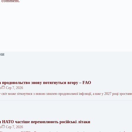
 I comment.
ни
на продовольство знову потягнуться вгору – FAO
ко
Сер 7, 2026
 світ може зіткнутися з новою хвилею продовольчої інфляції, а вже у 2027 році зростан
и НАТО частіше перехоплюють російські літаки
ко
Сер 7, 2026