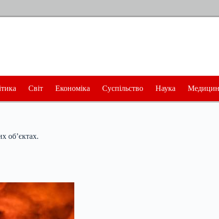
ітика
Світ
Економіка
Суспільство
Наука
Медицин
х об’єктах.