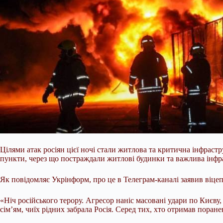
Цілями атак росіян цієї ночі стали житлова та критична інфраст
пункти, через що постраждали житлові будинки та важлива інфр
Як повідомляє Укрінформ, про це в Телеграм-каналі заявив віцепр
«Ніч російського терору. Агресор наніс масовані удари по Києву,
сім’ям, чиїх рідних забрала Росія. Серед тих, хто отримав поран