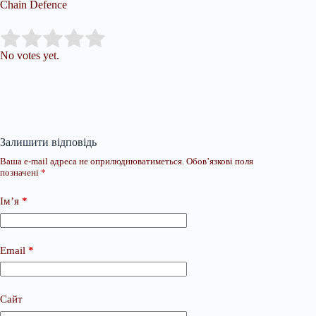
Chain Defence
Submit Rating
Rate this item:
No votes yet.
Залишити відповідь
Ваша e-mail адреса не оприлюднюватиметься.
Обов’язкові поля
позначені
*
Ім’я
*
Email
*
Сайт