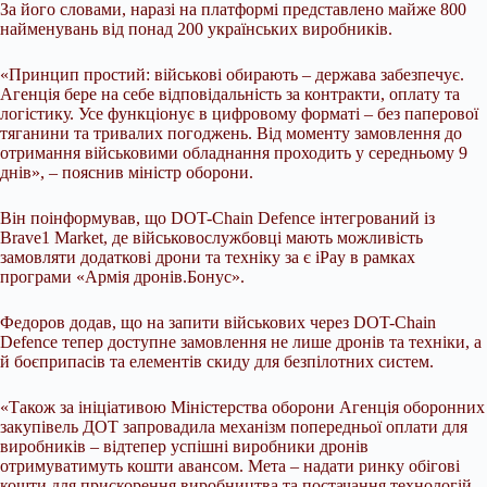
За його словами, наразі на платформі представлено майже 800
найменувань від понад 200 українських виробників.
«Принцип простий: військові обирають – держава забезпечує.
Агенція бере на себе відповідальність за контракти, оплату та
логістику. Усе функціонує в цифровому форматі – без паперової
тяганини та тривалих погоджень. Від моменту замовлення до
отримання військовими обладнання проходить у середньому 9
днів», – пояснив міністр оборони.
Він поінформував, що DOT-Chain Defence інтегрований із
Brave1 Market, де військовослужбовці мають можливість
замовляти додаткові дрони та техніку за є iPay в рамках
програми «Армія дронів.Бонус».
Федоров додав, що на запити військових через DOT-Chain
Defence тепер доступне замовлення не лише дронів та техніки, а
й боєприпасів та елементів скиду для безпілотних систем.
«Також за ініціативою Міністерства оборони Агенція оборонних
закупівель ДОТ запровадила механізм попередньої оплати для
виробників – відтепер успішні виробники дронів
отримуватимуть кошти авансом. Мета – надати ринку обігові
кошти для прискорення виробництва та постачання технологій