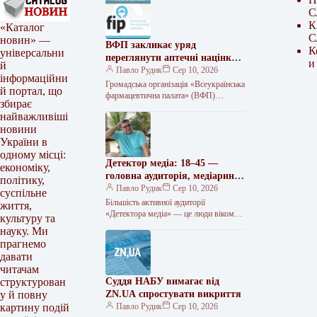
С
К
«Каталог
С
новин» —
ВФП закликає уряд
К
універсальни
переглянути аптечні націнки
и
й
під час війни
Павло Рудик
Сер 10, 2026
інформаційни
Громадська організація «Всеукраїнська
й портал, що
фармацевтична палата» (ВФП)
збирає
звернулася до Прем’єр-міністра
найважливіші
України Сергія Корецького з
новини
пропозиціями щодо забезпечення
фінансової
України в
одному місці:
Детектор медіа: 18–45 —
економіку,
головна аудиторія, медіаринок
політику,
— у фокусі інтересів
Павло Рудик
Сер 10, 2026
суспільне
Більшість активної аудиторії
життя,
«Детектора медіа» — це люди віком
культуру та
18–45 років, яких найбільше цікавлять
науку. Ми
новини медіаринку. Про це свідчать
прагнемо
результати…
давати
читачам
Суддя НАБУ вимагає від
структурован
ZN.UA спростувати викриття
у й повну
Павло Рудик
Сер 10, 2026
картину подій