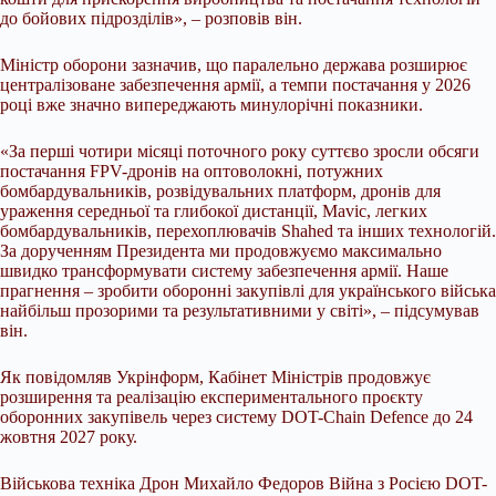
до бойових підрозділів», – розповів він.
Міністр оборони зазначив, що паралельно держава розширює
централізоване забезпечення армії, а темпи постачання у 2026
році вже значно випереджають минулорічні показники.
«За перші чотири місяці поточного року суттєво зросли обсяги
постачання FPV-дронів на оптоволокні, потужних
бомбардувальників, розвідувальних платформ, дронів для
ураження середньої та глибокої дистанції, Mavic, легких
бомбардувальників, перехоплювачів Shahed та інших технологій.
За дорученням Президента ми продовжуємо максимально
швидко трансформувати систему забезпечення армії. Наше
прагнення – зробити оборонні закупівлі для українського війська
найбільш прозорими та результативними у світі», – підсумував
він.
Як повідомляв Укрінформ, Кабінет Міністрів продовжує
розширення та реалізацію експериментального проєкту
оборонних закупівель через систему DOT-Chain Defence до 24
жовтня 2027 року.
Військова техніка Дрон Михайло Федоров Війна з Росією DOT-