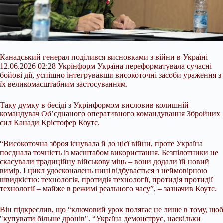
Канадський генерал поділився висновками з війни в Україні
12.06.2026 02:28 Укрінформ Україна переформатувала сучасні
бойові дії, успішно інтегрувавши високоточні засоби ураження з
їх великомасштабним застосуванням.
Таку думку в бесіді з Укрінформом висловив колишній
командувач Об’єднаного оперативного командування Збройних
сил Канади Крістофер Коутс.
“Високоточна зброя існувала й до цієї війни, проте Україна
поєднала точність із масштабом використання. Безпілотники не
скасували традиційну
військову міць – вони додали їй новий
вимір. І цикл удосконалень нині відбувається з неймовірною
швидкістю: технологія, протидія технології, протидія протидії
технології – майже в режимі реального часу”, – зазначив Коутс.
Він підкреслив, що “ключовий урок полягає не лише в тому, щоб
"купувати більше дронів". “Україна демонструє, наскільки