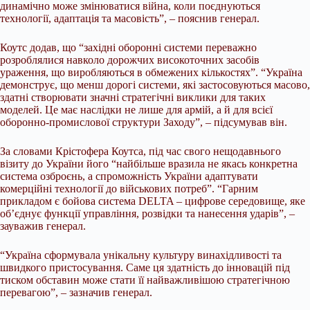
динамічно може змінюватися війна, коли поєднуються
технології, адаптація та масовість”, – пояснив генерал.
Коутс додав, що “західні оборонні системи переважно
розроблялися навколо дорожчих високоточних засобів
ураження, що виробляються в обмежених кількостях”. “Україна
демонструє, що менш дорогі системи, які застосовуються масово,
здатні створювати значні стратегічні виклики для таких
моделей. Це має наслідки не лише для армій, а й для всієї
оборонно-промислової структури Заходу”, – підсумував він.
За словами Крістофера Коутса, під час свого нещодавнього
візиту до України його “найбільше вразила не якась конкретна
система озброєнь, а спроможність України адаптувати
комерційні технології до військових потреб”. “Гарним
прикладом є бойова система DELTA – цифрове середовище, яке
об’єднує функції управління, розвідки та нанесення ударів”, –
зауважив генерал.
“Україна сформувала унікальну культуру винахідливості та
швидкого пристосування. Саме ця здатність до інновацій під
тиском обставин може стати її найважливішою стратегічною
перевагою”, – зазначив генерал.