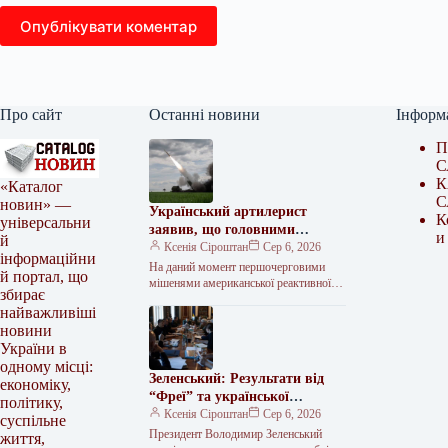
Опублікувати коментар
Про сайт
Останні новини
Інформ
П
С
К
«Каталог
С
новин» —
Український артилерист
К
універсальни
заявив, що головними
и
й
мішенями для HIMARS нині є
Ксенія Сіроштан
Сер 6, 2026
інформаційни
російські далекобійні гармати.
На даний момент першочерговими
й портал, що
мішенями американської реактивної
збирає
системи залпового вогню HIMARS є
найважливіші
далекобійні артилерійські установки
новини
російських військ, що
використовуються для…
України в
одному місці:
Зеленський: Результати від
економіку,
“Фреї” та української
політику,
балістики очікуються у 2026-
Ксенія Сіроштан
Сер 6, 2026
суспільне
2027 роках
Президент Володимир Зеленський
життя,