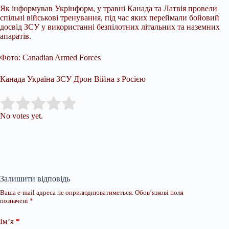
Як інформував Укрінформ, у травні Канада та Латвія провели
спільні військові тренування, під час яких переймали бойовий
досвід ЗСУ у використанні безпілотних літальних та наземних
апаратів.
Фото: Canadian Armed Forces
Канада Україна ЗСУ Дрон Війна з Росією
Submit Rating
Rate this item:
No votes yet.
Залишити відповідь
Ваша e-mail адреса не оприлюднюватиметься.
Обов’язкові поля
позначені
*
Ім’я
*