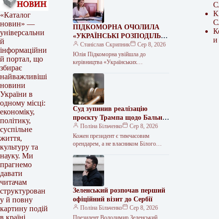
С
К
«Каталог
С
новин» —
ПІДКОМОРНА ОЧОЛИЛА
К
універсальни
«УКРАЇНСЬКІ РОЗПОДІЛЬНІ
и
й
МЕРЕЖІ» ПІСЛЯ
Станіслав Скрипник
Сер 8, 2026
інформаційни
«МІНДІЧГЕЙТУ»
Юлія Підкоморна увійшла до
й портал, що
керівництва «Українських
збирає
розподільних мереж» Колишня
найважливіші
заступниця міністра енергетики Юлія
новини
Підкоморна, ім’я якої згадувалося у
зв’язку з…
України в
одному місці:
Суд зупинив реалізацію
економіку,
проєкту Трампа щодо Бальної
політику,
зали Білого дому
Поліна Більченко
Сер 8, 2026
суспільне
Кожен президент є тимчасовим
життя,
орендарем, а не власником Білого
культуру та
дому і не може докорінно змінити його
науку. Ми
без схвалення Конгресу, –…
прагнемо
давати
читачам
Зеленський розпочав перший
структурован
офіційний візит до Сербії
у й повну
Поліна Більченко
Сер 8, 2026
картину подій
в країні.
Президент Володимир Зеленський