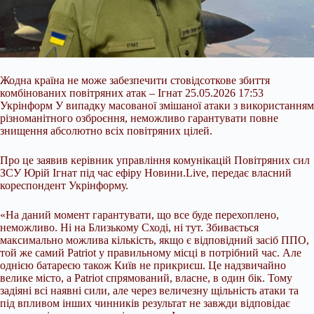
Жодна країна не може забезпечити стовідсоткове збиття
комбінованих повітряних атак – Ігнат 25.05.2026 17:53
Укрінформ У випадку масованої змішаної атаки з використанням
різноманітного озброєння, неможливо гарантувати повне
знищення абсолютно всіх повітряних цілей.
Про це заявив керівник управління комунікацій Повітряних сил
ЗСУ Юрій Ігнат під час ефіру Новини.Live, передає власний
кореспондент Укрінформу.
«На даний момент гарантувати, що все буде перехоплено,
неможливо. Ні на Близькому
Сході, ні тут. Збивається
максимально можлива кількість, якщо є відповідний засіб ППО,
той же самий Patriot у правильному місці в потрібний час. Але
однією батареєю також Київ не прикриєш. Це надзвичайно
велике місто, а Patriot спрямований, власне, в один бік. Тому
задіяні всі наявні сили, але через величезну щільність атаки та
під впливом інших чинників результат не завжди відповідає