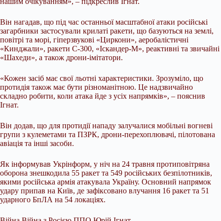
нашим очікуванням», – підкреслив Ігнат.
Він нагадав, що під час останньої масштабної атаки російські
загарбники застосували крилаті ракети, що базуються на землі,
повітрі та морі, гіперзвукові «Циркони», аеробалістичні
«Кинджали», ракети С-300, «Іскандер-М», реактивні та звичайні
«Шахеди», а також дрони-імітатори.
«Кожен засіб має свої льотні характеристики. Зрозуміло, що
протидія також має бути різноманітною. Це надзвичайно
складно робити, коли атака йде з усіх напрямків», – пояснив
Ігнат.
Він додав, що для протидії нападу залучалися мобільні вогневі
групи з кулеметами та ПЗРК, дрони-перехоплювачі, пілотована
авіація та інші засоби.
Як інформував Укрінформ, у ніч на 24 травня протиповітряна
оборона знешкодила 55 ракет та 549 російських безпілотників,
якими російська армія атакувала Україну. Основний напрямок
удару припав на Київ, де зафіксовано влучання 16 ракет та 51
ударного БпЛА на 54 локаціях.
Війна Війна з Росією ППО Юрій Ігнат