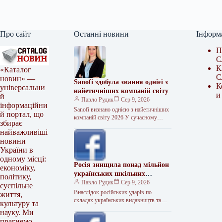
Про сайт
Останні новини
Інформ
П
С
К
«Каталог
С
новин» —
Sanofi здобула звання однієї з
К
універсальни
найетичніших компаній світу
и
й
Павло Рудик
Сер 9, 2026
інформаційни
Sanofi визнано однією з найетичніших
й портал, що
компаній світу 2026 У сучасному
збирає
глобалізованому світі корпоративна
найважливіші
репутація та етика є основою
новини
довгострокового успіху…
України в
одному місці:
Росія знищила понад мільйон
економіку,
українських шкільних
політику,
підручників
Павло Рудик
Сер 9, 2026
суспільне
Внаслідок російських ударів по
життя,
складах українських видавництв та
культуру та
друкарнях знищено понад 1,1 мільйона
науку. Ми
шкільних підручників. Про це
прагнемо