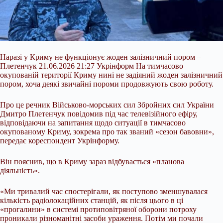
Наразі у Криму не функціонує жоден залізничний пором –
Плетенчук 21.06.2026 21:27 Укрінформ На тимчасово
окупованій території Криму нині не задіяний жоден залізничний
пором, хоча деякі звичайні пороми продовжують свою роботу.
Про це речник Військово-морських сил Збройних сил України
Дмитро Плетенчук повідомив під час телевізійного ефіру,
відповідаючи на запитання щодо ситуації в тимчасово
окупованому Криму, зокрема про так званий «сезон бавовни»,
передає кореспондент Укрінформу.
Він пояснив, що
в Криму зараз відбувається «планова
діяльність».
«Ми тривалий час спостерігали, як поступово зменшувалася
кількість радіолокаційних станцій, як після цього в ці
«прогалини» в системі протиповітряної оборони потроху
проникали різноманітні засоби ураження. Потім ми почали