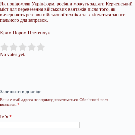
Як повідомляв Укрінформ, росіяни можуть задіяти Керченський
міст для перевезення військових вантажів після того, як
вичерпають резерви військової техніки та закінчаться запаси
пального для заправок.
Крим Пором Плетенчук
Submit Rating
Rate this item:
No votes yet.
Залишити відповідь
Ваша e-mail адреса не оприлюднюватиметься.
Обов’язкові поля
позначені
*
Ім’я
*