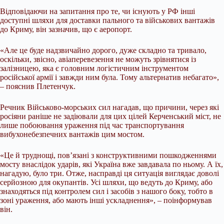
Відповідаючи на запитання про те, чи існують у РФ інші
доступні шляхи для доставки пального та військових вантажів
до Криму, він зазначив, що є аеропорт.
«Але це буде надзвичайно дорого, дуже складно та тривало,
оскільки, звісно, авіаперевезення не можуть зрівнятися із
залізницею, яка є головним логістичним інструментом
російської армії і завжди ним була. Тому альтернатив небагато»,
– пояснив Плетенчук.
Речник Військово-морських сил нагадав, що причини, через які
росіяни раніше не задіювали для цих цілей Керченський міст, не
лише побоювання ураження під час транспортування
вибухонебезпечних вантажів цим мостом.
«Це й труднощі, пов’язані з конструктивними пошкодженнями
мосту внаслідок ударів, які Україна вже завдавала по ньому. А їх,
нагадую, було три. Отже, насправді ця ситуація виглядає доволі
серйозною для окупантів. Усі шляхи, що ведуть до Криму, або
знаходяться під контролем сил і засобів з нашого боку, тобто в
зоні ураження, або мають інші ускладнення», – поінформував
він.