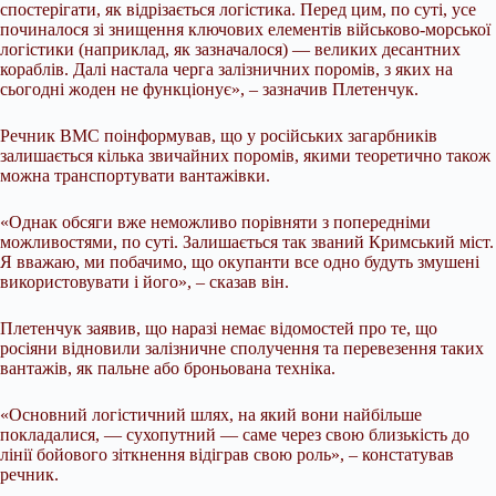
спостерігати, як відрізається логістика. Перед цим, по суті, усе
починалося зі знищення ключових елементів військово-морської
логістики (наприклад, як зазначалося) — великих десантних
кораблів. Далі настала черга залізничних поромів, з яких на
сьогодні жоден не функціонує», – зазначив Плетенчук.
Речник ВМС поінформував, що у російських загарбників
залишається кілька звичайних поромів, якими теоретично також
можна транспортувати вантажівки.
«Однак обсяги вже неможливо порівняти з попередніми
можливостями, по суті. Залишається так званий Кримський міст.
Я вважаю, ми побачимо, що окупанти все одно будуть змушені
використовувати і його», – сказав він.
Плетенчук заявив, що наразі немає відомостей про те, що
росіяни відновили залізничне сполучення та перевезення таких
вантажів, як пальне або броньована техніка.
«Основний логістичний шлях, на який вони найбільше
покладалися, — сухопутний — саме через свою близькість до
лінії бойового зіткнення відіграв свою роль», – констатував
речник.