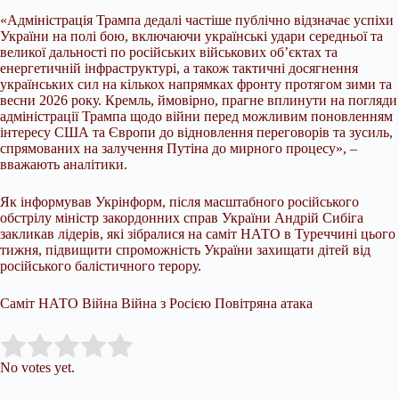
«Адміністрація Трампа дедалі частіше публічно відзначає успіхи
України на полі бою, включаючи українські удари середньої та
великої дальності по російських військових об’єктах та
енергетичній інфраструктурі, а також тактичні досягнення
українських сил на кількох напрямках фронту протягом зими та
весни 2026 року. Кремль, ймовірно, прагне вплинути на погляди
адміністрації Трампа щодо війни перед можливим поновленням
інтересу США та Європи до відновлення переговорів та зусиль,
спрямованих на залучення Путіна до мирного процесу», –
вважають аналітики.
Як інформував Укрінформ, після масштабного російського
обстрілу міністр закордонних справ України Андрій Сибіга
закликав лідерів, які зібралися на саміт НАТО в Туреччині цього
тижня, підвищити спроможність України захищати дітей від
російського балістичного терору.
Саміт НАТО Війна Війна з Росією Повітряна атака
Submit Rating
Rate this item:
No votes yet.