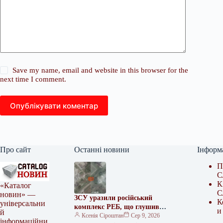
Save my name, email and website in this browser for the
next time I comment.
Опублікувати коментар
Про сайт
Останні новини
Інформ
П
С
К
«Каталог
С
новин» —
ЗСУ уразили російський
К
універсальни
комплекс РЕБ, що глушив
и
й
Starlink
Ксенія Сіроштан
Сер 9, 2026
інформаційни