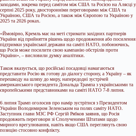
заходами, зокрема перед самітом між США та Росією на Алясці у
серпні 2025 року, двосторонніми переговорами між США та
Україною, США та Росією, а також між Європою та Україною у
2025 та 2026 роках.
«Ймовірно, Кремль має на меті стримати західних партнерів
України від прийняття рішень щодо продовження або посилення
підтримки української держави на саміті НАТО, побоюючись,
що Росія може посилити свою кампанію обстрілів проти
України», – висловили думку аналітики.
Також вказується, що російські посадовці намагаються
представити Росію як готову до діалогу сторону, а Україну – як
перешкоду на шляху до миру, напередодні зустрічей
американського президента Дональда Трампа з українськими та
європейськими представниками на саміті НАТО 7-8 липня.
6 липня Трамп оголосив про намір зустрітися з Президентом
України Володимиром Зеленським на полях саміту НАТО.
Заступник глави МЗС РФ Сергій Рябков заявив, що Росія
продовжить переговори зі Сполученими Штатами щодо
мирного врегулювання, навіть якщо США переглянуть свою
позицію стосовно конфлікту.