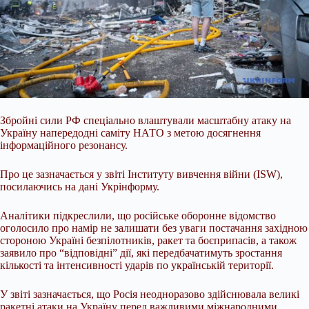
Збройні сили РФ спеціально влаштували масштабну атаку на
Україну напередодні саміту НАТО з метою досягнення
інформаційного резонансу.
Про це зазначається у звіті Інституту вивчення війни (ISW),
посилаючись на дані Укрінформу.
Аналітики підкреслили, що російське оборонне відомство
оголосило про намір не залишати без уваги постачання західною
стороною Україні безпілотників, ракет та
боєприпасів, а також
заявило про “відповідні” дії, які передбачатимуть зростання
кількості та інтенсивності ударів по українській території.
У звіті зазначається, що Росія неодноразово здійснювала великі
ракетні атаки на Україну перед важливими міжнародними