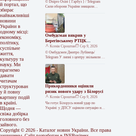
© Dnipro Osint ⟨ Гарбуз ⟩ / Telegram
й портал, що
Сили оборони України знищили
збирає
російський комплекс радіоелектронної
найважливіші
боротьби «Волна Купол Гарант» на…
новини
України в
одному місці:
Омбудсман викрив у
економіку,
Берегівському РТЦК
політику,
незаконне скасування
Ксенія Сіроштан
Сер 9, 2026
суспільне
відстрочок та утримання
© Омбудсмен Дмитро Лубінець/
життя,
громадян
Telegram У липні з центру звільнили 11
культуру та
людей, яких, за даними перевірки,
науку. Ми
утримували протиправно.
прагнемо
Представник омбудсмана…
давати
читачам
Прикордонники оцінили
структурован
ризик нового удару з Білорусі
у й повну
Ксенія Сіроштан
Сер 9, 2026
картину подій
в країні.
Чи готує Білорусь новий удар по
Україні: у ДПСУ оцінили ситуацію на
Щодня —
кордоні Прикордонники не бачать
свіжа добірка
формування ударного угруповання.
головного без
У…
зайвого.
Copyright © 2026 - Каталог новин України. Все права
защищены. Сайт разработан в
INFBusiness