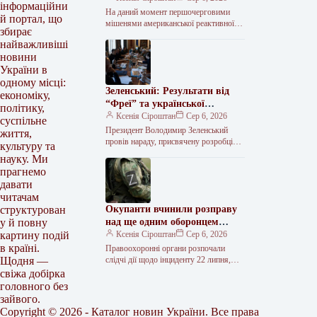
інформаційни
російські далекобійні гармати.
На даний момент першочерговими
й портал, що
мішенями американської реактивної
збирає
системи залпового вогню HIMARS є
найважливіші
далекобійні артилерійські установки
новини
російських військ, що
використовуються для…
України в
одному місці:
Зеленський: Результати від
економіку,
“Фреї” та української
політику,
балістики очікуються у 2026-
Ксенія Сіроштан
Сер 6, 2026
суспільне
2027 роках
Президент Володимир Зеленський
життя,
провів нараду, присвячену розробці
культуру та
української балістичної програми та
науку. Ми
реалізації завдань проєкту
прагнемо
протиракетної оборони “Фрея”. За
давати
його словами,…
читачам
Окупанти вчинили розправу
структурован
над ще одним оборонцем
у й повну
України на Донеччині.
Ксенія Сіроштан
Сер 6, 2026
картину подій
в країні.
Правоохоронні органи розпочали
слідчі дії щодо інциденту 22 липня,
Щодня —
коли російські військовики стратили
свіжа добірка
українського захисника, що потрапив
головного без
до полону, поблизу…
зайвого.
Copyright © 2026 - Каталог новин України. Все права