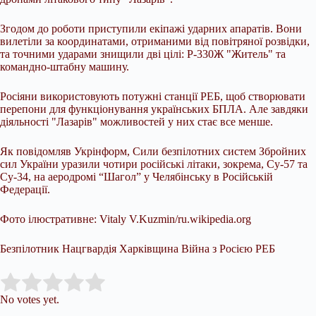
Згодом до роботи приступили екіпажі ударних апаратів. Вони
вилетіли за координатами, отриманими від повітряної розвідки,
та точними ударами знищили дві цілі: Р-330Ж "Житель" та
командно-штабну машину.
Росіяни використовують потужні станції РЕБ, щоб створювати
перепони для функціонування українських БПЛА. Але завдяки
діяльності "Лазарів" можливостей у них стає все менше.
Як повідомляв Укрінформ, Сили безпілотних систем Збройних
сил України уразили чотири російські літаки, зокрема, Су-57 та
Су-34, на аеродромі “Шагол” у Челябінську в Російській
Федерації.
Фото ілюстративне: Vitaly V.Kuzmin/ru.wikipedia.org
Безпілотник Нацгвардія Харківщина Війна з Росією РЕБ
Submit Rating
Rate this item:
No votes yet.