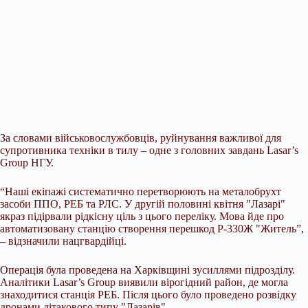
За словами військовослужбовців, руйнування важливої для
супротивника техніки в тилу –
одне з головних завдань Lasar’s
Group НГУ.
“Наші екіпажі систематично перетворюють на металобрухт
засоби ППО, РЕБ та РЛС. У другій половині квітня "Лазарі"
якраз підірвали рідкісну ціль з цього переліку. Мова йде про
автоматизовану станцію створення перешкод Р-330Ж "Житель”,
– відзначили нацгвардійці.
Операція була проведена на Харківщині зусиллями підрозділу.
Аналітики Lasar’s Group виявили вірогідний район, де могла
знаходитися станція РЕБ. Після цього було проведено розвідку
дронами літакового типу "Лазарів".