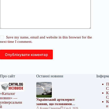
Save my name, email and website in this browser for the
next time I comment.
Опублікувати коментар
Про сайт
Останні новини
Інформ
П
С
К
«Каталог
С
новин» —
Український артилерист
К
універсальни
заявив, що головними
и
й
мішенями для HIMARS нині є
Ксенія Сіроштан
Сер 6, 2026