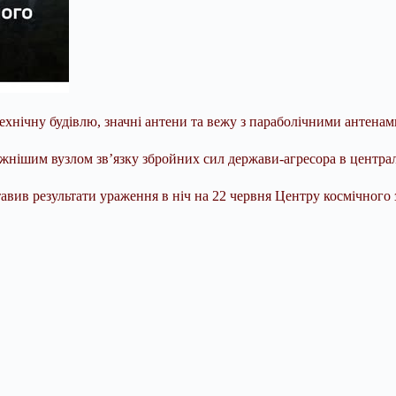
нічну будівлю, значні антени та вежу з параболічними антенами
жнішим вузлом зв’язку збройних сил держави-агресора в централь
вив результати ураження в ніч на 22 червня Центру космічного 