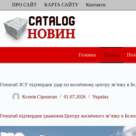
Перейти
ПРО САЙТ
КАРТА САЙТУ
Контакти
до
вмісту
Головна
Україна
Пол
Генштаб ЗСУ підтвердив удар по космічному центру зв’язку в Бє
Ксенія Сіроштан
01.07.2026
Україна
Генштаб підтвердив ураження Центру космічного зв’язку в Бєлоо