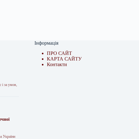
Інформація
ПРО САЙТ
КАРТА САЙТУ
Контакти
 і за умов,
ечної
ра України