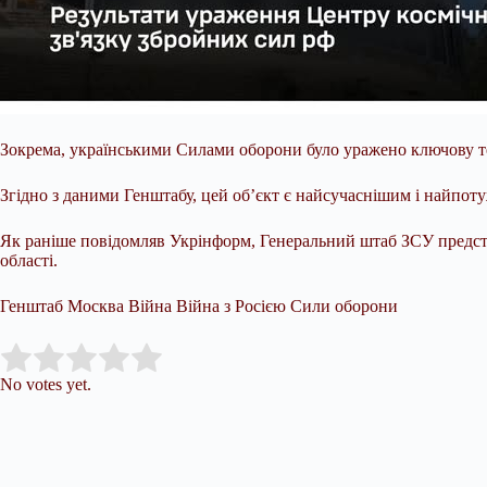
Зокрема, українськими Силами оборони було уражено ключову тех
Згідно з даними Генштабу, цей об’єкт є найсучаснішим і найпоту
Як раніше повідомляв Укрінформ, Генеральний штаб ЗСУ предста
області.
Генштаб Москва Війна Війна з Росією Сили оборони
Submit Rating
Rate this item:
No votes yet.