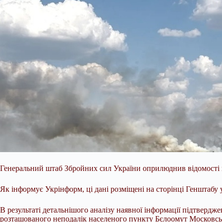
Генеральний штаб Збройних сил України оприлюднив відомості щ
Як інформує Укрінформ, ці дані розміщені на сторінці Генштабу 
В результаті детальнішого аналізу наявної інформації підтвердж
розташованого неподалік населеного пункту Бєлоомут Московськ