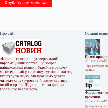
Опублікувати коментар
Про сайт
Останні нови
Прості правил
«Каталог новин» — універсальний
Павло Рудик
інформаційний портал, що збирає
Фармакотерапія ефе
найважливіші новини України в одному
які не…
місці: економіку, політику, суспільне життя,
культуру та науку. Ми прагнемо давати
читачам структуровану й повну картину
подій в країні. Щодня — свіжа добірка
головного без зайвого.
Фармацевти ви
практики
Павло Рудик
Громадська органі