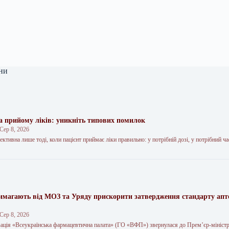
ни
а прийому ліків: уникніть типових помилок
Сер 8, 2026
ктивна лише тоді, коли пацієнт приймає ліки правильно: у потрібній дозі, у потрібний час
магають від МОЗ та Уряду прискорити затвердження стандарту апт
Сер 8, 2026
зація «Всеукраїнська фармацевтична палата» (ГО «ВФП») звернулася до Прем’єр-мініст