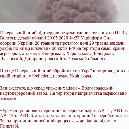
Генеральний штаб підтвердив результативне влучання по НПЗ у
Волгоградській області 29.05.2026 14:37 Укрінформ Силi
оборони України 28 травня та протягом ночі 29 травня завдали
ударiв по низцi ключових об’єктiв РФ на територiї самої країни-
агресорки, а також у Запорiзькiй, Харкiвськiй, Донецькiй,
Луганськiй, Днiпропетровськiй та Сумськiй областях.
Про це Генеральний штаб Збройних сил України оприлюднив на
своїй сторiнцi у Фейсбуцi, передає Укрінформ.
Зазначається, що серед уражених цiлей
– Волгоградський
нафтопереробний завод. На територiї пiдприємства зафiксовано
займання.
«Ураженi установки первинної переробки нафти АВТ-1, АВТ-3,
АВТ-5 та АВТ-6, а також установки вторинної переробки нафти.
Завод припинив виробничi процеси», – довiли до вiдома у
Генштабi.