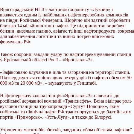
Волгоградський НПЗ є частиною холдингу «Лукойл» i
вважається одним iз найбiльших нафтопереробних комплексiв
на пiвднi Росiйської Федерацiї. Щорiчно вiн здатний обробляти
близько 14 мiльйонiв тонн нафти. Це пiдприємство виробляє
бензин, дизельне паливо, авiагас та iншi нафтопродукти, зокрема
для забезпечення логiстики та iнших потреб вiйськових
формувань РФ.
Також оборонцi завдали удару по нафтоперекачувальнiй станцiї
у Ярославськiй областi Росiї – «Ярославль-3».
«Зафiксовано влучання в цiль та загорання на територiї станцiї.
Пiдтверджується горiння двох резервуарiв iз нафтою обсягом 50
000 м3 та 20 000 м3», – зауважують у Генштабi.
Нафтоперекачувальна станцiя «Ярославль-3» належить до
російської державної компанії «Транснефть». Вона вiдiграє роль
вузлової станцiї на трубопроводi «Сургут-Полоцьк», яким
сибiрська та північна нафта РФ транспортується до балтійських
портів «Приморськ», «Усть-Луга», а також до Білорусі.
Уточнення масштабiв збиткiв, завданих обом об’єктам нафтової