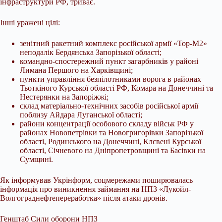
iнфраструктури РФ, триває.
Iншi ураженi цiлi:
зенiтний ракетний комплекс російської армії «Тор-М2»
неподалiк Бердянська Запорiзької області;
командно-спостережний пункт загарбникiв у районі
Лимана Першого на Харківщині;
пункти управлiння безпiлотниками ворога в районах
Тьоткiного Курської областi РФ, Комара на Донеччинi та
Нестерянки на Запорiжжi;
склад матерiально-технiчних засобiв російської армiї
поблизу Айдара Луганської областi;
райони концентрацiї особового складу вiйськ РФ у
районах Новопетрівки та Новогригорівки Запорізької
області, Родинського на Донеччинi, Клєвенi Курської
областi, Січневого на Дніпропетровщині та Басівки на
Сумщині.
Як інформував Укрінформ, соцмережами поширювалась
інформація про виникнення займання на НПЗ «Лукойл-
Волгограднефтепереработка» після атаки дронів.
Генштаб Сили оборони НПЗ