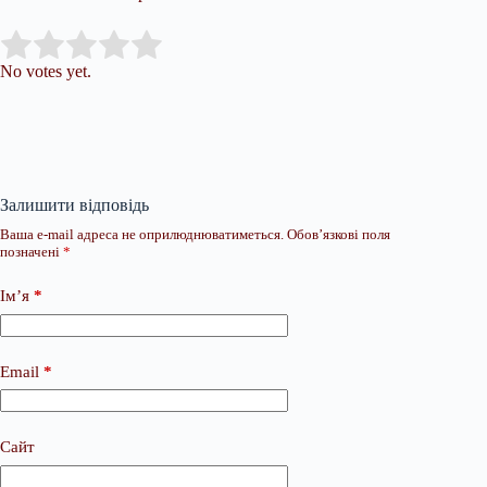
Submit Rating
Rate this item:
No votes yet.
Залишити відповідь
Ваша e-mail адреса не оприлюднюватиметься.
Обов’язкові поля
позначені
*
Ім’я
*
Email
*
Сайт