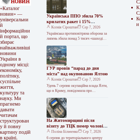
С
К
«Каталог
С
новин» —
Українська ППО збила 70%
К
універсальни
крилатих ракет і 15%
и
й
балістичних у липні
Ксенія Сіроштан
Сер 7, 2026
інформаційни
Українська протиповітряна оборона за
й портал, що
липень збила понад 5 тисяч «шахедів»
збирає
та 216 ракет. З них лише 29 —
найважливіші
балістичні. Про…
новини
України в
одному місці:
ГУР провів “парад до дня
економіку,
міста” над окупованою Ялтою
політику,
Ксенія Сіроштан
Сер 7, 2026
суспільне
Удень 7 серпня окупаційна влада Ялти,
життя,
що в Криму, повідомила про
культуру та
безпілотну небезпеку в місті. Згодом у
науку. Ми
мережі з’явилося зображення…
прагнемо
давати
читачам
На Житомирщині після
структурован
візиту до ТЦК помер чоловік:
у й повну
попередній діагноз — зупинка
Поліна Більченко
Сер 7, 2026
картину подій
серця
в країні.
6 серпня до територіального центру