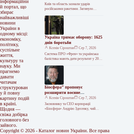
інформаційни
Київ та область зазнали ударів
й портал, що
російськими ракетами. Загинуло
збирає
щонайменше 17 людей, десятки
найважливіші
отримали поранення. Атаковано
новини
цивільну інфраструктуру, зокрема
логістичні центри…
України в
одному місці:
Україна тримає оборону: 1625
економіку,
днів боротьби
політику,
Ксенія Сіроштан
Сер 7, 2026
суспільне
Система ПРО «Фрея» та українська
життя,
балістика мають дати результат у 2026-
культуру та
2027 роках, заявив Президент
науку. Ми
Володимир Зеленський. СБУ уразили
прагнемо
два патрульні…
давати
читачам
Біосфера” пропонує
структурован
розширити воєнне
у й повну
страхування та запровадити
Ксенія Сіроштан
Сер 7, 2026
картину подій
мораторій на перевірки
в країні.
Засновнику та СЕО корпорації
«Біосфера» Андрію Здесенку, чий
Щодня —
бізнес нещодавно зазнав збитків
свіжа добірка
наблизно на 150 мільйонів гривень
головного без
через ворожий удар…
зайвого.
Copyright © 2026 - Каталог новин України. Все права