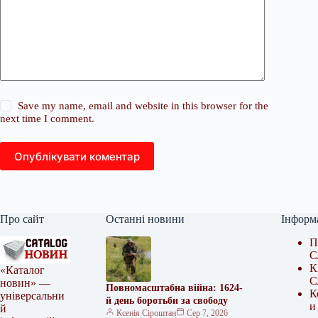
Save my name, email and website in this browser for the
next time I comment.
Опублікувати коментар
Про сайт
Останні новини
Інформ
П
С
К
«Каталог
С
новин» —
Повномасштабна війна: 1624-
К
універсальни
й день боротьби за свободу
и
й
Ксенія Сіроштан
Сер 7, 2026