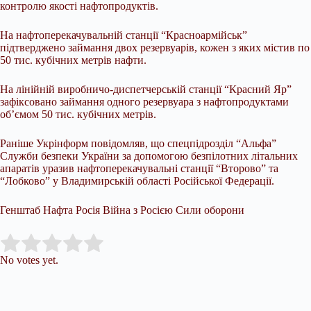
контролю якості нафтопродуктів.
На нафтоперекачувальній станції “Красноармійськ”
підтверджено займання двох резервуарів, кожен з яких містив по
50 тис. кубічних метрів нафти.
На лінійній виробничо-диспетчерській станції “Красний Яр”
зафіксовано займання одного резервуара з нафтопродуктами
об’ємом 50 тис. кубічних метрів.
Раніше Укрінформ повідомляв, що спецпідрозділ “Альфа”
Служби безпеки України за допомогою безпілотних літальних
апаратів уразив нафтоперекачувальні станції “Второво” та
“Лобково” у Владимирській області Російської Федерації.
Генштаб Нафта Росія Війна з Росією Сили оборони
Submit Rating
Rate this item:
No votes yet.