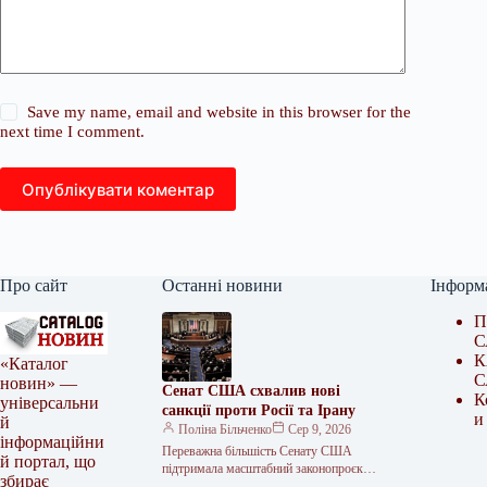
Save my name, email and website in this browser for the
next time I comment.
Опублікувати коментар
Про сайт
Останні новини
Інформ
П
С
К
«Каталог
С
новин» —
Сенат США схвалив нові
К
універсальни
санкції проти Росії та Ірану
и
й
Поліна Більченко
Сер 9, 2026
інформаційни
Переважна більшість Сенату США
й портал, що
підтримала масштабний законопроєкт
збирає
про санкції проти Росії. Документ,