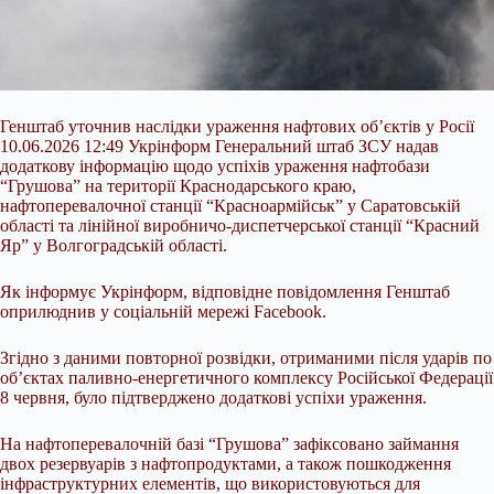
Генштаб уточнив наслідки ураження нафтових об’єктів у Росії
10.06.2026 12:49 Укрінформ Генеральний штаб ЗСУ надав
додаткову інформацію щодо успіхів ураження нафтобази
“Грушова” на території Краснодарського краю,
нафтоперевалочної станції “Красноармійськ” у Саратовській
області та лінійної виробничо-диспетчерської станції “Красний
Яр” у Волгоградській області.
Як інформує Укрінформ, відповідне повідомлення Генштаб
оприлюднив у соціальній мережі Facebook.
Згідно з даними повторної розвідки,
отриманими після ударів по
об’єктах паливно-енергетичного комплексу Російської Федерації
8 червня, було підтверджено додаткові успіхи ураження.
На нафтоперевалочній базі “Грушова” зафіксовано займання
двох резервуарів з нафтопродуктами, а також пошкодження
інфраструктурних елементів, що використовуються для