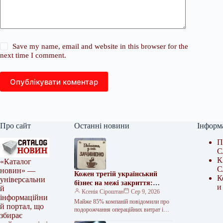
Save my name, email and website in this browser for the
next time I comment.
Опублікувати коментар
Про сайт
Останні новини
Інформ
П
С
К
«Каталог
С
новин» —
Кожен третій український
К
універсальни
бізнес на межі закриття:
и
й
дослідження
Ксенія Сіроштан
Сер 9, 2026
інформаційни
Майже 85% компаній повідомили про
й портал, що
подорожчання операційних витрат і
збирає
падіння прибутковості. Фото з