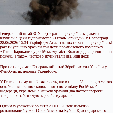
Генеральний штаб ЗСУ підтвердив, що українські ракети
влучили в цехи підприємства «Титан-Барикади» у Волгограді
28.06.2026 15:34 Укрінформ Аналіз даних показав, що українські
ракети успішно уразили три цехи промислового комплексу
«Титан-Барикади» у російському місті Волгоград, спричинивши
пожежі, а також частково зруйнували два інші цехи.
Про це повідомив Генеральний штаб Збройних сил України у
Фейсбуці, як передає Укрінформ.
У Генеральному штабі заявляють, що в ніч на 28 червня, з метою
ослаблення воєнно-економічного потенціалу Російської
Федерації, українські військові уразили два нафтопереробні
заводи, які забезпечують російську армію.
Одним із уражених об’єктів є НПЗ «Слов’янський»,
розташований у місті Слов’янськ-на-Кубані Краснодарського