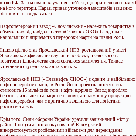
краю РФ. Зафіксовано влучання в об’єкт, що призвело до пожежі
на його території. Наразі триває уточнення масштабів завданих
збитків та наслідків атаки.
Нафтопереробний завод «Слов’янський» належить товариству з
обмеженою відповідальністю «Славянск ЭКО» і є одним із
найбільших підприємств з переробки нафти на півдні Росії.
Іншою ціллю став Ярославський НПЗ, розташований у місті
Ярославль. Зафіксовано влучання в об’єкт, після якого на
території підприємства спостерігалося задимлення. Триває
уточнення ступеня завданих збитків.
Ярославський НПЗ («Славнефть-ЯНОС») є одним із найбільших
нафтопереробних заводів Росії. Його проектна потужність
становить 15 мільйонів тонн нафти щорічно. Завод виробляє
бензин, дизельне та авіаційне паливо, а також іншу продукцію
нафтопереробки, яка є критично важливою для логістики
російської армії.
Крім того, Сили оборони України уразили залізничний міст у
районі Ічок (тимчасово окупований Крим), який
використовується російськими військами для перекидання
особового складу та військової техніки, а також для забезпечення