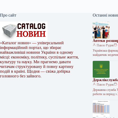
Про сайт
Останні нови
Аптеки розшир
«Каталог новин» — універсальний
Павло Рудик
інформаційний портал, що збирає
Українська фармац
найважливіші новини України в одному
майданчик медичн
місці: економіку, політику, суспільне життя,
культуру та науку. Ми прагнемо давати
читачам структуровану й повну картину
подій в країні. Щодня — свіжа добірка
головного без зайвого.
Держлікслужба
Павло Рудик
Державна служба У
роботи за період з