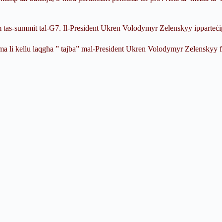
jum tas-summit tal-G7. Il-President Ukren Volodymyr Zelenskyy ipparteċi
rma li kellu laqgħa ” tajba” mal-President Ukren Volodymyr Zelenskyy fis