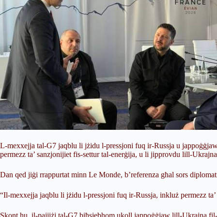
L-mexxejja tal-G7 jaqblu li jżidu l-pressjoni fuq ir-Russja u jappoġġj
permezz ta’ sanzjonijiet fis-settur tal-enerġija, u li jipprovdu lill-Ukraj
Dan qed jiġi rrappurtat minn Le Monde, b’referenza għal sors diplomatik
“Il-mexxejja jaqblu li jżidu l-pressjoni fuq ir-Russja, inkluż permezz ta’ 
Skont hu, il-pajjiżi tal-G7 biħsiebhom ukoll jappoġġjaw lill-Ukrajna fil-k