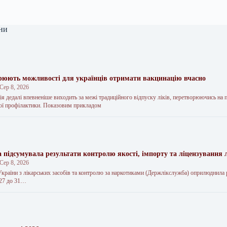
ни
юють можливості для українців отримати вакцинацію вчасно
Сер 8, 2026
ія дедалі впевненіше виходить за межі традиційного відпуску ліків, перетворюючись на 
ої профілактики. Показовим прикладом
 підсумувала результати контролю якості, імпорту та ліцензування л
Сер 8, 2026
країни з лікарських засобів та контролю за наркотиками (Держлікслужба) оприлюднила 
 27 до 31…