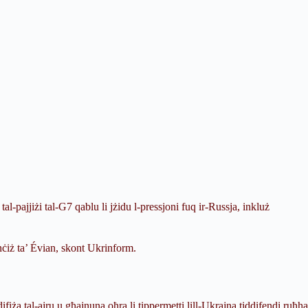
pajjiżi tal-G7 qablu li jżidu l-pressjoni fuq ir-Russja, inkluż
nċiż ta’ Évian, skont
Ukrinform.
fiża tal-ajru u għajnuna oħra li tippermetti lill-Ukrajna tiddifendi ruħha