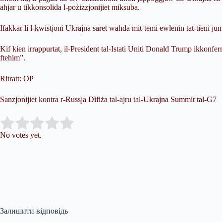
aħjar u tikkonsolida l-pożizzjonijiet miksuba.
Ifakkar li l-kwistjoni Ukrajna saret waħda mit-temi ewlenin tat-tieni 
Kif kien irrappurtat, il-President tal-Istati Uniti Donald Trump ikkonfe
ftehim”.
Ritratt: OP
Sanzjonijiet kontra r-Russja Difiża tal-ajru tal-Ukrajna Summit tal-G7
Submit Rating
Rate this item:
No votes yet.
Залишити відповідь