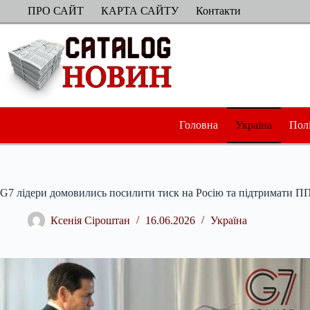
Перейти
ПРО САЙТ
КАРТА САЙТУ
Контакти
до
вмісту
Головна
Україна
Пол
G7 лідери домовились посилити тиск на Росію та підтримати П
Ксенія Сіроштан
16.06.2026
Україна