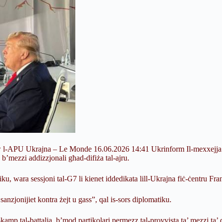
aw l-APU Ukrajna – Le Monde 16.06.2026 14:41 Ukrinform Il-mexxejja tal-
na b’mezzi addizzjonali għad-difiża tal-ajru.
u, wara sessjoni tal-G7 li kienet iddedikata lill-Ukrajna fiċ-ċentru Fra
sanzjonijiet kontra żejt u gass”, qal is-sors diplomatiku.
amp tal-battalja, b’mod partikolari permezz tal-provvista ta’ mezzi ta’ di