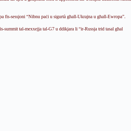
pa fis-sessjoni “Nibnu paċi u sigurtà għall-Ukrajna u għall-Ewropa”.
-summit tal-mexxejja tal-G7 u ddikjara li “ir-Russja trid tasal għal