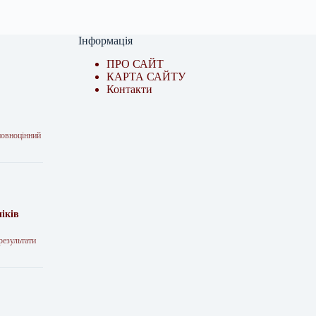
Інформація
ПРО САЙТ
КАРТА САЙТУ
Контакти
повноцінний
іків
результати