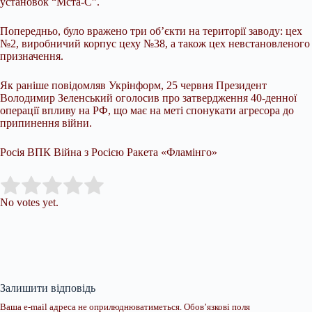
установок “Мста-С”.
Попередньо, було вражено три об’єкти на території заводу: цех
№2, виробничий корпус цеху №38, а також цех невстановленого
призначення.
Як раніше повідомляв Укрінформ, 25 червня Президент
Володимир Зеленський оголосив про затвердження 40-денної
операції впливу на РФ, що має на меті спонукати агресора до
припинення війни.
Росія ВПК Війна з Росією Ракета «Фламінго»
Submit Rating
Rate this item:
No votes yet.
Залишити відповідь
Ваша e-mail адреса не оприлюднюватиметься.
Обов’язкові поля