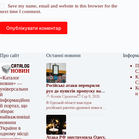
Save my name, email and website in this browser for the
next time I comment.
Опублікувати коментар
Про сайт
Останні новини
Інформ
П
С
К
«Каталог
С
новин» —
Російські атаки перекрили
К
універсальни
рух до пунктів пропуску на
и
й
кордоні з Молдовою
Ксенія Сіроштан
Сер 9, 2026
інформаційни
В Одеській області внаслідок
й портал, що
російської ракетно-дронової атаки в
збирає
ніч на неділю, 9 серпня, тимчасово
найважливіші
обмежили рух на трасі “Одеса–Рені”.
новини
<img…
України в
одному місці:
Атака РФ знеструмила Одесу,