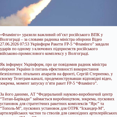
«Фламінго» уразили важливий об’єкт російського ВПК у
Волгограді – за словами радника міністра оборони Відео
27.06.2026 07:53 Укрінформ Ракети FP-5 “Фламінго” завдали
ударів по одному з ключових підприємств російського
військово-промислового комплексу у Волгограді.
Як інформує Укрінформ, про це повідомив радник міністра
оборони України із питань ефективності використання
безпілотних літальних апаратів на фронті, Сергій Стерненко, у
своєму Телеграм-каналі, продемонструвавши відповідні відео,
зокрема, момент запуску п’яти ракет FP-5 “Фламінго”.
За його даними, АТ “Федеральний науково-виробничий центр
“Титан-Барікади” займається виробництвом, зокрема, пускових
установок для стратегічних ракетних комплексів “Ярс” та
“Тополь-М”, пускових установок для ОТРК “Іскандер-М”,
артилерійських частин та стволів для самохідних артилерійських