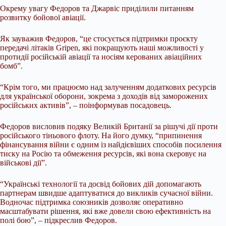
Окрему увагу Федоров та Джарвіс приділили питанням
розвитку бойової авіації.
Як зауважив Федоров, “це стосується підтримки проєкту
передачі літаків Gripen, які покращують наші можливості у
протидії російській авіації та носіям керованих авіаційних
бомб”.
“Крім того, ми працюємо над залученням додаткових ресурсів
для української оборони, зокрема з доходів від заморожених
російських активів”, – поінформував посадовець.
Федоров висловив подяку Великій Британії за рішучі дії проти
російського тіньового флоту. На його думку, “припинення
фінансування війни є одним із найдієвіших способів посилення
тиску на Росію та обмеження ресурсів, які вона скеровує на
військові дії”.
“Українські технології та досвід бойових дій допомагають
партнерам швидше адаптуватися до викликів сучасної війни.
Водночас підтримка союзників дозволяє оперативно
масштабувати рішення, які вже довели свою ефективність на
полі бою”, – підкреслив Федоров.