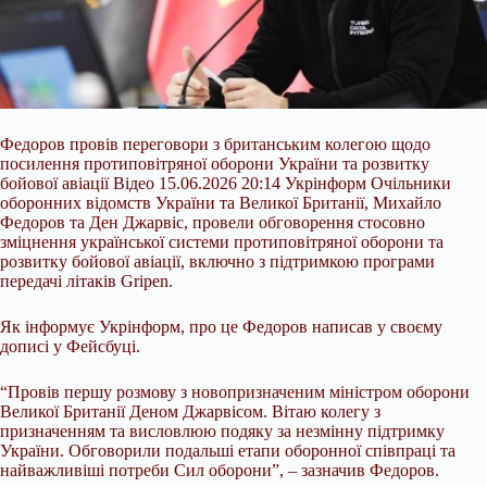
Федоров провів переговори з британським колегою щодо
посилення протиповітряної оборони України та розвитку
бойової авіації Відео 15.06.2026 20:14 Укрінформ Очільники
оборонних відомств України та Великої Британії, Михайло
Федоров та Ден Джарвіс, провели обговорення стосовно
зміцнення української системи протиповітряної оборони та
розвитку бойової авіації, включно з підтримкою програми
передачі літаків Gripen.
Як інформує Укрінформ, про це Федоров написав у своєму
дописі у Фейсбуці.
“Провів
першу розмову з новопризначеним міністром оборони
Великої Британії Деном Джарвісом. Вітаю колегу з
призначенням та висловлюю подяку за незмінну підтримку
України. Обговорили подальші етапи оборонної співпраці та
найважливіші потреби Сил оборони”, – зазначив Федоров.