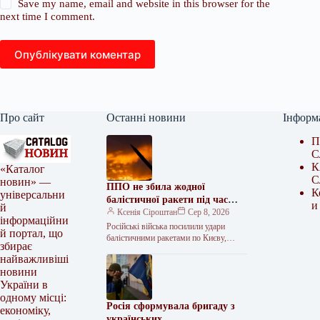
Save my name, email and website in this browser for the
next time I comment.
Опублікувати коментар
Про сайт
Останні новини
Інформ
П
С
К
«Каталог
С
новин» —
ППО не збила жодної
К
універсальни
балістичної ракети під час
и
й
нічної атаки
Ксенія Сіроштан
Сер 8, 2026
інформаційни
Російські війська посилили удари
й портал, що
балістичними ракетами по Києву,
збирає
випустивши в ніч на суботу, 8 серпня,
найважливіші
шість зенітно-керованих ракет С-400
новини
та…
України в
одному місці:
Росія сформувала бригаду з
економіку,
українських