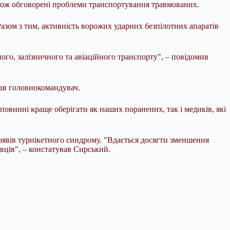
також обговорені проблеми транспортування травмованих.
азом з тим, активність ворожих ударних безпілотних апаратів
ого, залізничного та авіаційного транспорту", – повідомив
дав головнокомандувач.
винні краще оберігати як наших поранених, так і медиків, які
роявів турнікетного синдрому. "Вдається досягти зменшення
вців", – констатував Сирський.