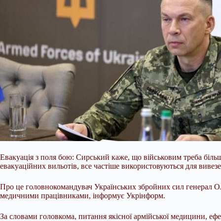
Евакуація з поля бою: Сирський каже, що військовим треба біль
евакуаційних вильотів, все частіше використовуються для вивез
Про це головнокомандувач Українських збройних сил генерал Ол
медичними працівниками,
інформує Укрінформ.
За словами головкома, питання якісної армійської медицини, е