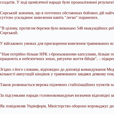
солдатів. У ході щомісячної наради були проаналізовані результ
Сирський зазначив, що в поточних обставинах бойових дій найч
суттєво ускладнює вивезення навіть "легко" поранених.
"В цілому, протягом березня було виконано 548 евакуаційних рей
Сирський.
У військових умовах для прискорення вивезення травмованих вс
"Нам потрібно більше НРК з броньованими капсулами, більше по
працюють в небезпечних зонах, рятуючи життя бійців", – підкрес
Згідно з його словами, відповідно до доповіді командування Ме
кількості ампутацій кінцівок у травмованих завдяки деякому по
Також розвивається мережа підземних стабілізаційних пунктів на 
За підсумками наради головнокомандувач визначив відповідні з
Як повідомляв Укрінформ, Міністерство оборони впроваджує ди