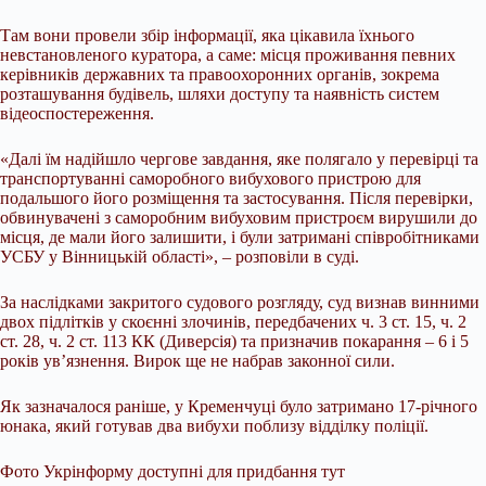
Там вони провели збір інформації, яка цікавила їхнього
невстановленого куратора, а саме: місця проживання певних
керівників державних та правоохоронних органів, зокрема
розташування будівель, шляхи доступу та наявність систем
відеоспостереження.
«Далі їм надійшло чергове завдання, яке полягало у перевірці та
транспортуванні саморобного вибухового пристрою для
подальшого його розміщення та застосування. Після перевірки,
обвинувачені з саморобним вибуховим пристроєм вирушили до
місця, де мали його залишити, і були затримані співробітниками
УСБУ у Вінницькій області», – розповіли в суді.
За наслідками закритого судового розгляду, суд визнав винними
двох підлітків у скоєнні злочинів, передбачених ч. 3 ст. 15, ч. 2
ст. 28, ч. 2 ст. 113 КК (Диверсія) та призначив покарання – 6 і 5
років ув’язнення. Вирок ще не набрав законної сили.
Як зазначалося раніше, у Кременчуці було затримано 17-річного
юнака, який готував два вибухи поблизу відділку поліції.
Фото Укрінформу доступні для придбання тут