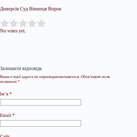
Диверсія Суд Вінниця Вирок
Submit Rating
Rate this item:
No votes yet.
Залишити відповідь
Ваша e-mail адреса не оприлюднюватиметься.
Обов’язкові поля
позначені
*
Ім’я
*
Email
*
Сайт