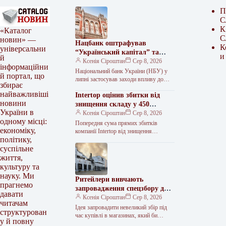
П
С
К
«Каталог
С
новин» —
Нацбанк оштрафував
К
універсальни
“Український капітал” та
и
й
Райффайзен Банк майже на 60
Ксенія Сіроштан
Сер 8, 2026
інформаційни
мільйонів гривень
Національний банк України (НБУ) у
й портал, що
липні застосував заходи впливу до
збирає
двох банків та 19 небанківських
найважливіші
Intertop оцінив збитки від
фінансових установ. Регулятор виявив
новини
порушення…
знищення складу у 450
України в
мільйонів гривень
Ксенія Сіроштан
Сер 8, 2026
одному місці:
Попередня сума прямих збитків
економіку,
компанії Intertop від знищення
політику,
основного складу внаслідок російської
атаки становить 450 мільйонів гривень.
суспільне
Про це повідомив…
життя,
культуру та
науку. Ми
Ритейлери вивчають
прагнемо
запровадження спецзбору для
давати
компенсації збитків від
Ксенія Сіроштан
Сер 8, 2026
читачам
обстрілів
Ідея запровадити невеликий збір під
структурован
час купівлі в магазинах, який би
у й повну
спрямовувався до спеціального