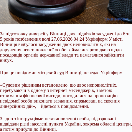
За підготовку диверсії у Вінниці двоє підлітків засуджені до 6 та
5 років позбавлення волі 27.06.2026 04:24 Укрінформ У місті
Вінниця відбулося засудження двох неповнолітніх, які на
доручення невстановленої особи займалися розвідкою щодо
посадовців органів державної влади та намагалися здійснити
вибух.
Про це повідомив місцевий суд Вінниці, передає Укрінформ.
«Судовим рішенням встановлено, що двоє неповнолітніх,
перебуваючи в одному з інтернет-месенджерів, з метою
отримання фінансової
вигоди, погодилися на пропозицію
невідомої особи виконати завдання, спрямовані на скоєння
диверсійних дій», – йдеться в повідомленні.
Згідно з інструкціями невстановленої особи, підозрювані
відвідали різні населені пункти України, зокрема обласні центри,
а потім прибули до Вінниці.